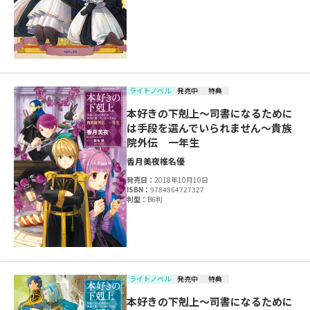
ライトノベル
発売中
特典
本好きの下剋上～司書になるために
は手段を選んでいられません～貴族
院外伝 一年生
香月美夜
椎名優
発売日：
2018年10月10日
ISBN：
9784864727327
判型：
B6判
ライトノベル
発売中
特典
本好きの下剋上～司書になるために