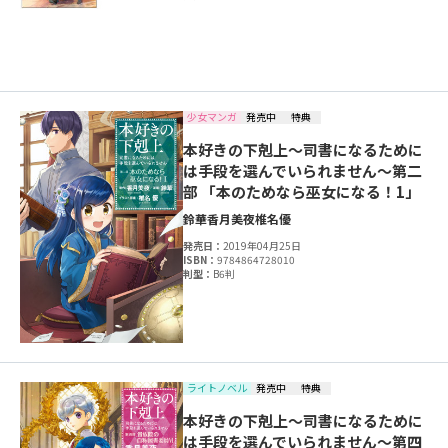
少女マンガ
発売中
特典
本好きの下剋上～司書になるために
は手段を選んでいられません～第二
部 「本のためなら巫女になる！1」
鈴華
香月美夜
椎名優
発売日：
2019年04月25日
ISBN：
9784864728010
判型：
B6判
ライトノベル
発売中
特典
本好きの下剋上～司書になるために
は手段を選んでいられません～第四