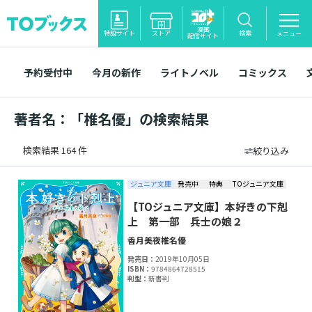
漫画
特設サイト
ストア
検索
メニュー
配信サイト
予約受付中
今月の新作
ライトノベル
コミックス
著者名：「椎名優」の検索結果
検索結果 164 件
絞り込み
ジュニア文庫
発売中
特典
TOジュニア文庫
【TOジュニア文庫】本好きの下剋
上 第一部 兵士の娘２
香月美夜
椎名優
発売日：
2019年10月05日
ISBN：
9784864728515
判型：
新書判