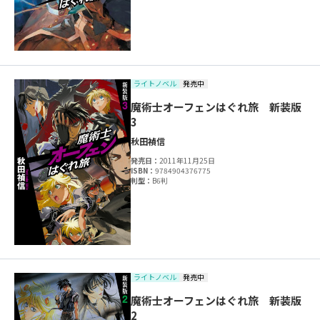
ライトノベル
発売中
魔術士オーフェンはぐれ旅 新装版
3
秋田禎信
発売日：
2011年11月25日
ISBN：
9784904376775
判型：
B6判
ライトノベル
発売中
魔術士オーフェンはぐれ旅 新装版
2