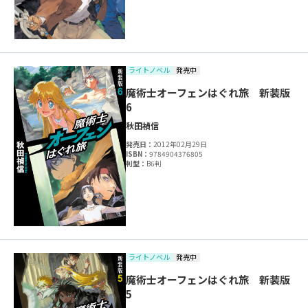
ライトノベル
発売中
魔術士オーフェンはぐれ旅 新装版
6
秋田禎信
発売日：
2012年02月29日
ISBN：
9784904376805
判型：
B6判
ライトノベル
発売中
魔術士オーフェンはぐれ旅 新装版
5