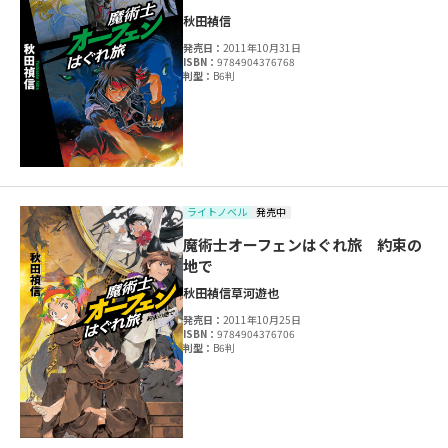
秋田禎信
発売日：
2011年10月31日
ISBN：
9784904376768
判型：
B6判
ライトノベル
発売中
魔術士オーフェンはぐれ旅 約束の
地で
秋田禎信
草河遊也
発売日：
2011年10月25日
ISBN：
9784904376706
判型：
B6判