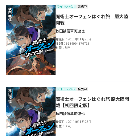
ライトノベル
発売中
魔術士オーフェンはぐれ旅 原大陸
開戦
秋田禎信
草河遊也
発売日：
2011年11月25日
ISBN：
9784904376713
判型：
B6判
ライトノベル
発売中
魔術士オーフェンはぐれ旅 原大陸開
戦【初回限定版】
秋田禎信
草河遊也
発売日：
2011年11月25日
判型：
B6判