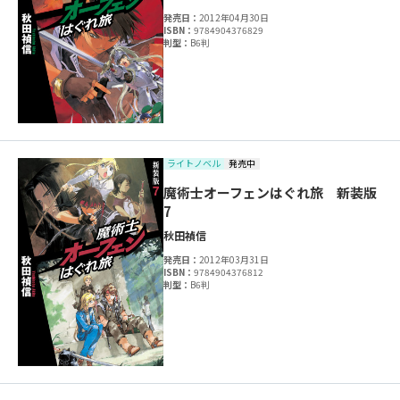
発売日：
2012年04月30日
ISBN：
9784904376829
判型：
B6判
ライトノベル
発売中
魔術士オーフェンはぐれ旅 新装版
7
秋田禎信
発売日：
2012年03月31日
ISBN：
9784904376812
判型：
B6判