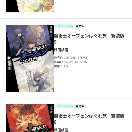
ライトノベル
発売中
魔術士オーフェンはぐれ旅 新装版
9
秋田禎信
発売日：
2012年05月25日
ISBN：
9784904376836
判型：
B6判
ライトノベル
発売中
魔術士オーフェンはぐれ旅 新装版
8
秋田禎信