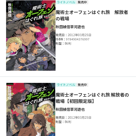
ライトノベル
発売中
魔術士オーフェンはぐれ旅 解放者
の戦場
秋田禎信
草河遊也
発売日：
2012年03月25日
ISBN：
9784904376997
判型：
B6判
ライトノベル
発売中
魔術士オーフェンはぐれ旅 解放者の
戦場【初回限定版】
秋田禎信
草河遊也
発売日：
2012年03月25日
判型：
B6判