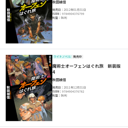
秋田禎信
発売日：
2012年01月31日
ISBN：
9784904376799
判型：
B6判
ライトノベル
発売中
魔術士オーフェンはぐれ旅 新装版
4
秋田禎信
発売日：
2011年12月31日
ISBN：
9784904376782
判型：
B6判