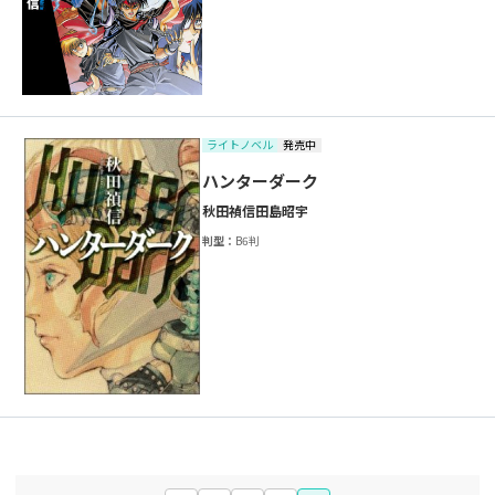
ライトノベル
発売中
ハンターダーク
秋田禎信
田島昭宇
判型：
B6判