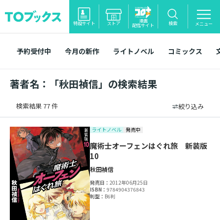
漫画
特設サイト
ストア
検索
メニュー
配信サイト
予約受付中
今月の新作
ライトノベル
コミックス
著者名：「秋田禎信」の検索結果
検索結果 77 件
絞り込み
ライトノベル
発売中
魔術士オーフェンはぐれ旅 新装版
10
秋田禎信
発売日：
2012年06月25日
ISBN：
9784904376843
判型：
B6判