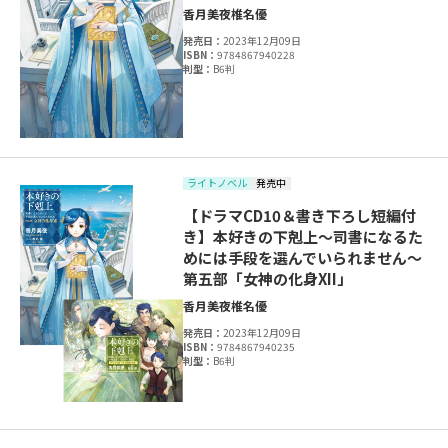
香月美夜
椎名優
発売日：
2023年12月09日
ISBN：
9784867940228
判型：
B6判
ライトノベル
発売中
【ドラマCD10＆書き下ろし短編付
き】本好きの下剋上～司書になるた
めには手段を選んでいられません～
第五部「女神の化身XII」
香月美夜
椎名優
発売日：
2023年12月09日
ISBN：
9784867940235
判型：
B6判