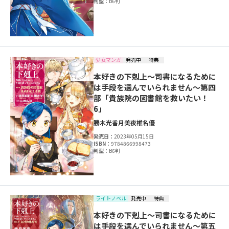
判型：
B6判
少女マンガ
発売中
特典
本好きの下剋上～司書になるために
は手段を選んでいられません～第四
部「貴族院の図書館を救いたい！
6」
勝木光
香月美夜
椎名優
発売日：
2023年05月15日
ISBN：
9784866998473
判型：
B6判
ライトノベル
発売中
特典
本好きの下剋上～司書になるために
は手段を選んでいられません～第五