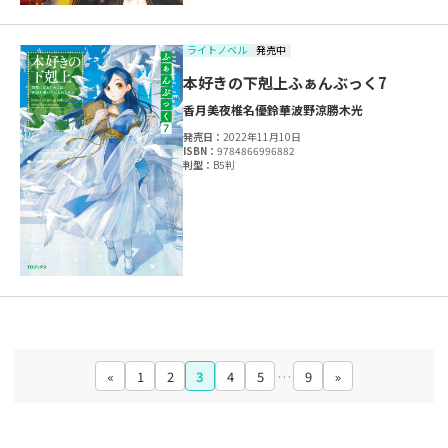
ライトノベル
発売中
本好きの下剋上ふぁんぶっく7
香月美夜
椎名優
鈴華
波野涼
勝木光
発売日：
2022年11月10日
ISBN：
9784866996882
判型：
B5判
«
1
2
3
4
5
…
9
»