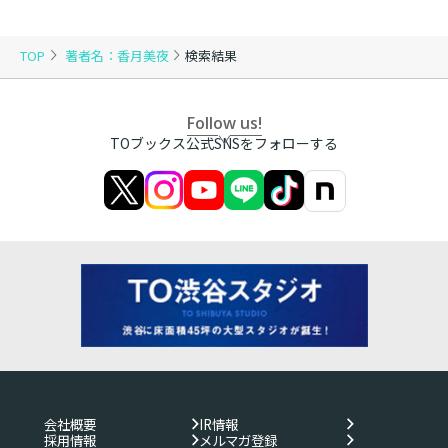
TOP
著者名：香月美夜
検索結果
Follow us!
TOブックス公式SNSをフォローする
会社概要
IR情報
採用情報
メルマガ登録