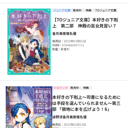
ジュニア文庫
発売中
特典
TOジュニア文庫
【TOジュニア文庫】本好きの下剋
上 第二部 神殿の巫女見習い７
香月美夜
椎名優
発売日：
2023年03月01日
ISBN：
9784866997711
判型：
新書判
少女マンガ
発売中
特典
本好きの下剋上～司書になるために
は手段を選んでいられません～第三
部 「領地に本を広げよう！6」
波野涼
香月美夜
椎名優
発売日：
2023年02月15日