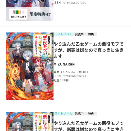
ISBN：
9784866997339
ライトノベル
発売中
特典
やり込んだ乙女ゲームの悪役モブで
すが、断罪は嫌なので真っ当に生き
ます
MIZUNA
Ruki
発売日：
2022年10月08日
ISBN：
9784866996721
判型：
B6判
ライトノベル
発売中
特典
やり込んだ乙女ゲームの悪役モブで
すが、断罪は嫌なので真っ当に生き