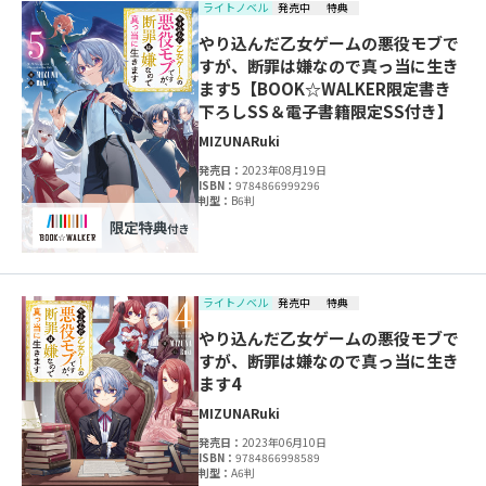
ライトノベル
発売中
特典
やり込んだ乙女ゲームの悪役モブで
すが、断罪は嫌なので真っ当に生き
ます5【BOOK☆WALKER限定書き
下ろしSS＆電子書籍限定SS付き】
MIZUNA
Ruki
発売日：
2023年08月19日
ISBN：
9784866999296
判型：
B6判
ライトノベル
発売中
特典
やり込んだ乙女ゲームの悪役モブで
すが、断罪は嫌なので真っ当に生き
ます4
MIZUNA
Ruki
発売日：
2023年06月10日
ISBN：
9784866998589
判型：
A6判