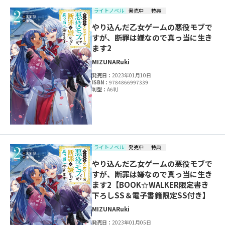
ライトノベル
発売中
特典
やり込んだ乙女ゲームの悪役モブで
すが、断罪は嫌なので真っ当に生き
ます2
MIZUNA
Ruki
発売日：
2023年01月10日
ISBN：
9784866997339
判型：
A6判
ライトノベル
発売中
特典
やり込んだ乙女ゲームの悪役モブで
すが、断罪は嫌なので真っ当に生き
ます2【BOOK☆WALKER限定書き
下ろしSS＆電子書籍限定SS付き】
MIZUNA
Ruki
発売日：
2023年01月05日