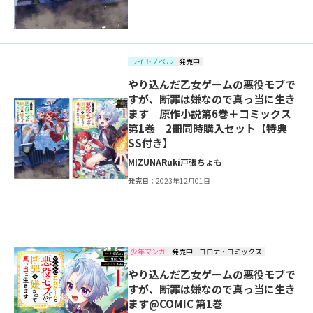
ライトノベル
発売中
やり込んだ乙女ゲームの悪役モブで
すが、断罪は嫌なので真っ当に生き
ます 原作小説第6巻＋コミックス
第1巻 2冊同時購入セット【特典
SS付き】
MIZUNA
Ruki
戸張ちょも
発売日：
2023年12月01日
少年マンガ
発売中
コロナ・コミックス
やり込んだ乙女ゲームの悪役モブで
すが、断罪は嫌なので真っ当に生き
ます@COMIC 第1巻