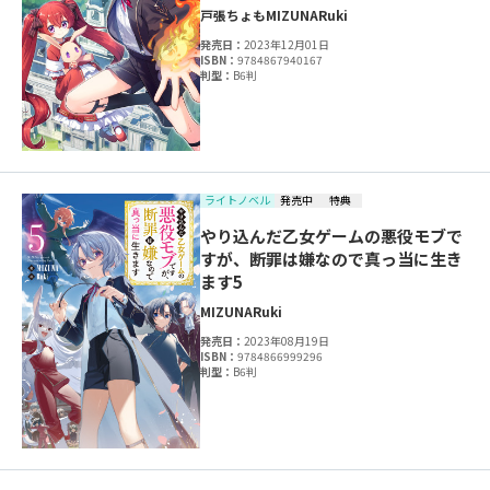
戸張ちょも
MIZUNA
Ruki
発売日：
2023年12月01日
ISBN：
9784867940167
判型：
B6判
ライトノベル
発売中
特典
やり込んだ乙女ゲームの悪役モブで
すが、断罪は嫌なので真っ当に生き
ます5
MIZUNA
Ruki
発売日：
2023年08月19日
ISBN：
9784866999296
判型：
B6判