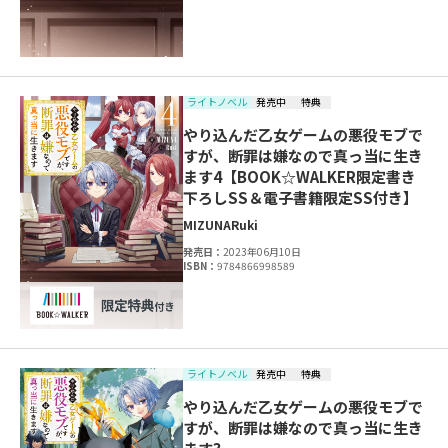
ライトノベル
発売中
特典
やり込んだ乙女ゲームの悪役モブで
すが、断罪は嫌なので真っ当に生き
ます4【BOOK☆WALKER限定書き
下ろしSS＆電子書籍限定SS付き】
MIZUNA
Ruki
発売日：
2023年06月10日
ISBN：
9784866998589
ライトノベル
発売中
特典
やり込んだ乙女ゲームの悪役モブで
すが、断罪は嫌なので真っ当に生き