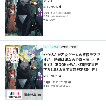
ます3
MIZUNA
Ruki
発売日：
2023年03月20日
ISBN：
9784866998121
判型：
A6判
ライトノベル
発売中
特典
やり込んだ乙女ゲームの悪役モブで
すが、断罪は嫌なので真っ当に生き
ます3【BOOK☆WALKER限定書き
下ろしSS＆電子書籍限定SS付き】
MIZUNA
Ruki
発売日：
2023年03月15日
ISBN：
9784866998121