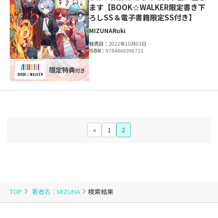
ます【BOOK☆WALKER限定書き下
ろしSS＆電子書籍限定SS付き】
MIZUNA
Ruki
発売日：
2022年10月03日
ISBN：
9784866996721
«
1
2
TOP
著者名：MIZUNA
検索結果