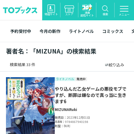
漫画
特設サイト
ストア
検索
メニュー
配信サイト
予約受付中
今月の新作
ライトノベル
コミックス
著者名：「MIZUNA」の検索結果
検索結果 33 件
絞り込み
ライトノベル
発売中
やり込んだ乙女ゲームの悪役モブで
すが、断罪は嫌なので真っ当に生き
ます6
MIZUNA
Ruki
発売日：
2023年12月01日
ISBN：
9784867940198
判型：
B6判