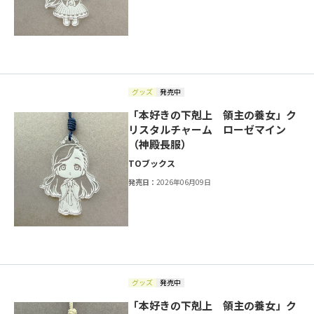
グッズ
発売中
「本好きの下剋上 領主の養女」ク
リスタルチャーム ローゼマイン
（神殿長服）
TOブックス
発売日：
2026年06月09日
グッズ
発売中
「本好きの下剋上 領主の養女」ク