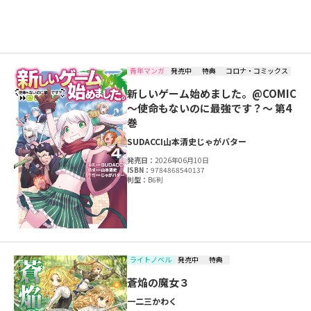
青年マンガ
発売中
特典
コロナ・コミックス
新しいゲーム始めました。@COMIC
～使命もないのに最強です？～ 第4
巻
SUDACCI
山本清史
じゃがバター
発売日：
2026年06月10日
ISBN：
9784868540137
判型：
B6判
ライトノベル
発売中
特典
蒼焔の魔女３
一二三
かわく