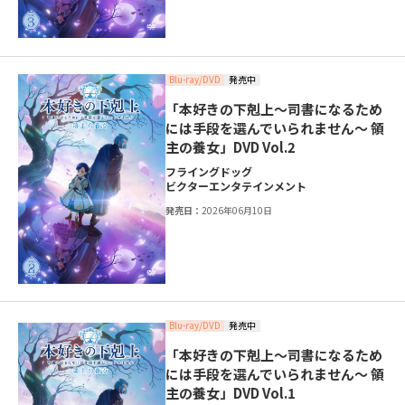
Blu-ray/DVD
発売中
「本好きの下剋上～司書になるため
には手段を選んでいられません～ 領
主の養女」DVD Vol.2
フライングドッグ
ビクターエンタテインメント
発売日：
2026年06月10日
Blu-ray/DVD
発売中
「本好きの下剋上～司書になるため
には手段を選んでいられません～ 領
主の養女」DVD Vol.1