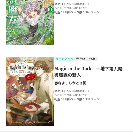
発売日：
2026年06月10日
ISBN：
9784868540229
判型：
B6判
ページ数：
368ページ
ライトノベル
発売中
特典
Magic in the Dark ―地下第九階
書庫課の新人―
春森よしちか
とき間
発売日：
2026年06月10日
ISBN：
9784868540236
判型：
B6判
ページ数：
304ページ