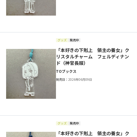
グッズ
発売中
「本好きの下剋上 領主の養女」ク
リスタルチャーム フェルディナン
ド（神官長服）
TOブックス
発売日：
2026年06月09日
グッズ
発売中
「本好きの下剋上 領主の養女」ク