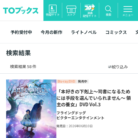
漫画
特設サイト
ストア
検索
メニュー
配信サイト
予約受付中
今月の新作
ライトノベル
コミックス
検索結果
検索結果 58 件
絞り込み
Blu-ray/DVD
発売中
「本好きの下剋上～司書になるため
には手段を選んでいられません～ 領
主の養女」DVD Vol.3
フライングドッグ
ビクターエンタテインメント
発売日：
2026年06月10日