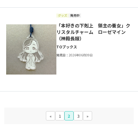
グッズ
発売中
「本好きの下剋上 領主の養女」ク
リスタルチャーム ローゼマイン
（神殿長服）
TOブックス
発売日：
2026年06月09日
«
1
2
3
»