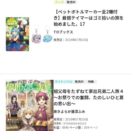
グッズ
発売中
【ペットボトルマーカー全2種付
き】最弱テイマーはゴミ拾いの旅を
始めました。17
TOブックス
発売日：
2026年07月10日
ライトノベル
発売中
特典
祖父母をたずねて家出兄弟二人旅４
～お祭りでの奮闘、たのしいひと夏
の思い出～
泉きよらか
蓮深ふみ
発売日：
2026年07月10日
ISBN：
9784868540533
判型：
B6判
ページ数：
304ページ