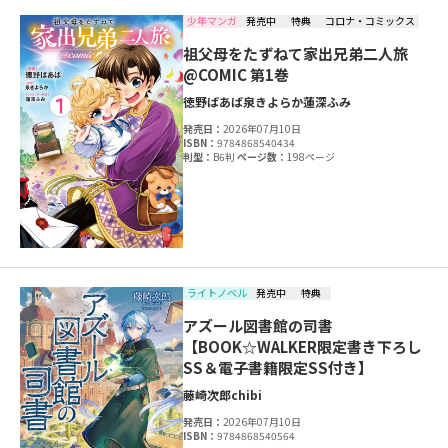
少年マンガ
発売中
特典
コロナ・コミックス
祖父母をたずねて家出兄弟二人旅
@COMIC 第1巻
徳野ばあば
泉きよらか
蓮深ふみ
発売日：
2026年07月10日
ISBN：
9784868540434
判型：
B6判
ページ数：
198ページ
ライトノベル
発売中
特典
アズール図書館の司書
【BOOK☆WALKER限定書き下ろし
SS＆電子書籍限定SS付き】
藤崎次郎
chibi
発売日：
2026年07月10日
ISBN：
9784868540564