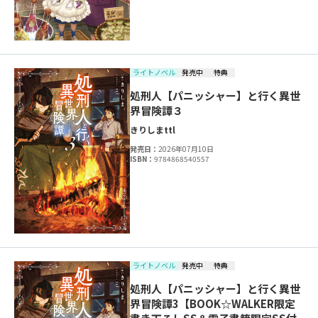
ライトノベル
発売中
特典
処刑人【パニッシャー】と行く異世
界冒険譚３
きりしま
ttl
発売日：
2026年07月10日
ISBN：
9784868540557
ライトノベル
発売中
特典
処刑人【パニッシャー】と行く異世
界冒険譚3【BOOK☆WALKER限定