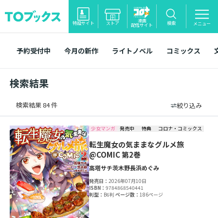
漫画
特設サイト
ストア
検索
メニュー
配信サイト
予約受付中
今月の新作
ライトノベル
コミックス
検索結果
検索結果 84 件
絞り込み
少女マンガ
発売中
特典
コロナ・コミックス
転生魔女の気ままなグルメ旅
@COMIC 第2巻
高塔サチ
茨木野
長浜めぐみ
発売日：
2026年07月10日
ISBN：
9784868540441
判型：
B6判
ページ数：
186ページ