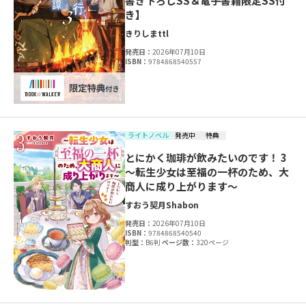
書き下ろしSS＆電子書籍限定SS付
き】
きりしま
ttl
発売日：
2026年07月10日
ISBN：
9784868540557
ライトノベル
発売中
特典
とにかく珈琲が飲みたいのです！ 3
～転生少女は至福の一杯のため、大
商人に成り上がります～
すおう契月
Shabon
発売日：
2026年07月10日
ISBN：
9784868540540
判型：
B6判
ページ数：
320ページ