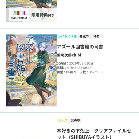
ライトノベル
発売中
特典
アズール図書館の司書
藤崎次郎
chibi
発売日：
2026年07月10日
ISBN：
9784868540564
判型：
B6判
ページ数：
352ページ
グッズ
発売中
本好きの下剋上 クリアファイルセ
ット（SHIBUYAイラスト）