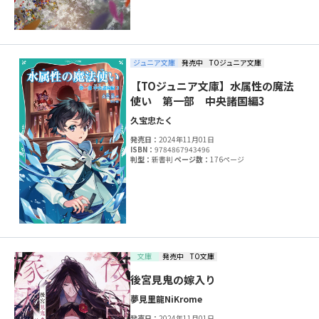
ジュニア文庫
発売中
TOジュニア文庫
【TOジュニア文庫】水属性の魔法
使い 第一部 中央諸国編3
久宝忠
たく
発売日：
2024年11月01日
ISBN：
9784867943496
判型：
新書判
ページ数：
176ページ
文庫
発売中
TO文庫
後宮見鬼の嫁入り
夢見里龍
NiKrome
発売日：
2024年11月01日