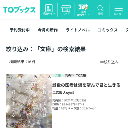
漫画
特設サイト
ストア
検索
メニュー
配信サイト
予約受付中
今月の新作
ライトノベル
コミックス
絞り込み：「文庫」の検索結果
検索結果 246 件
絞り込み
文庫
発売中
TO文庫
最後の医者は海を望んで君と生きる
二宮敦人
syo5
発売日：
2024年12月02日
ISBN：
9784867943748
判型：
A6判
ページ数：
352ページ