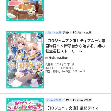
ジュニア文庫
発売中
TOジュニア文庫
【TOジュニア文庫】ティアムーン帝
国物語５～断頭台から始まる、姫の
転生逆転ストーリー～
餅月望
U35
Gilse
発売日：
2024年02月01日
ISBN：
9784867940709
判型：
新書判
ページ数：
208ページ
ジュニア文庫
発売中
TOジュニア文庫
【TOジュニア文庫】最弱テイマー