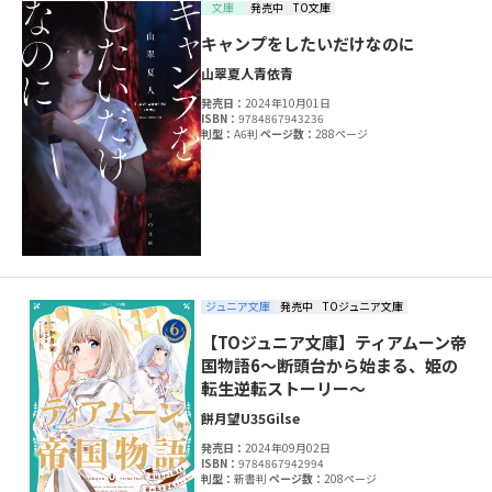
文庫
発売中
TO文庫
キャンプをしたいだけなのに
山翠夏人
青依青
発売日：
2024年10月01日
ISBN：
9784867943236
判型：
A6判
ページ数：
288ページ
ジュニア文庫
発売中
TOジュニア文庫
【TOジュニア文庫】ティアムーン帝
国物語6～断頭台から始まる、姫の
転生逆転ストーリー～
餅月望
U35
Gilse
発売日：
2024年09月02日
ISBN：
9784867942994
判型：
新書判
ページ数：
208ページ