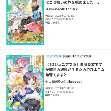
はゴミ拾いの旅を始めました。5
ほのぼのる500
Tobi
なま
発売日：
2024年01月15日
ISBN：
9784867940242
判型：
新書判
ジュニア文庫
発売中
TOジュニア文庫
【TOジュニア文庫】白豚貴族です
が前世の記憶が生えたのでひよこな
弟育てます2
やしろ
玖珂つかさ
keepout
発売日：
2024年01月15日
ISBN：
9784867940426
判型：
新書判