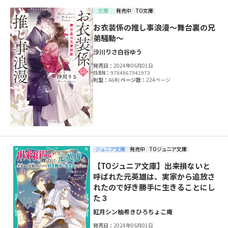
文庫
発売中
TO文庫
お衣装係の推し事浪漫～舞台裏の兄
弟騒動～
沙川りさ
白谷ゆう
発売日：
2024年06月01日
ISBN：
9784867941973
判型：
A6判
ページ数：
224ページ
ジュニア文庫
発売中
TOジュニア文庫
【TOジュニア文庫】出来損ないと
呼ばれた元英雄は、実家から追放さ
れたので好き勝手に生きることにし
た３
紅月シン
柚希きひろ
ちょこ庵
発売日：
2024年06月01日