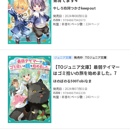
弟育てます4
やしろ
玖珂つかさ
keepout
発売日：
2024年08月01日
ISBN：
9784867942673
判型：
新書判
ページ数：
224ページ
ジュニア文庫
発売中
TOジュニア文庫
【TOジュニア文庫】最弱テイマー
はゴミ拾いの旅を始めました。7
ほのぼのる500
Tobi
なま
発売日：
2024年07月01日
ISBN：
9784867942239
判型：
新書判
ページ数：
240ページ