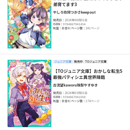
弟育てます3
やしろ
玖珂つかさ
keepout
発売日：
2024年04月01日
ISBN：
9784867941454
判型：
新書判
ページ数：
241ページ
ジュニア文庫
発売中
TOジュニア文庫
【TOジュニア文庫】おかしな転生5
最強パティシエ異世界降臨
古流望
kaworu
珠梨やすゆき
発売日：
2024年03月01日
ISBN：
9784867941058
判型：
新書判
ページ数：
176ページ