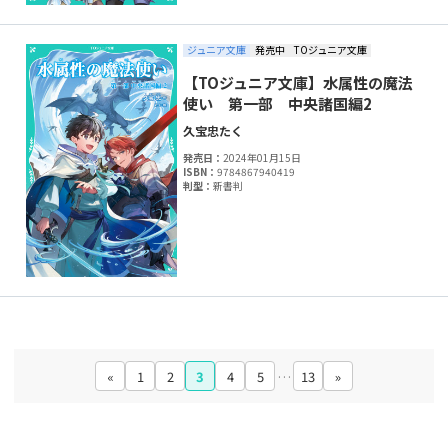
ジュニア文庫
発売中
TOジュニア文庫
【TOジュニア文庫】水属性の魔法
使い 第一部 中央諸国編2
久宝忠
たく
発売日：
2024年01月15日
ISBN：
9784867940419
判型：
新書判
«
1
2
3
4
5
…
13
»