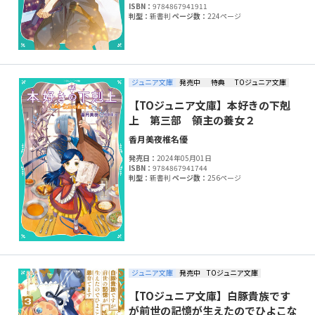
ISBN：
9784867941911
判型：
新書判
ページ数：
224ページ
ジュニア文庫
発売中
特典
TOジュニア文庫
【TOジュニア文庫】本好きの下剋
上 第三部 領主の養女２
香月美夜
椎名優
発売日：
2024年05月01日
ISBN：
9784867941744
判型：
新書判
ページ数：
256ページ
ジュニア文庫
発売中
TOジュニア文庫
【TOジュニア文庫】白豚貴族です
が前世の記憶が生えたのでひよこな