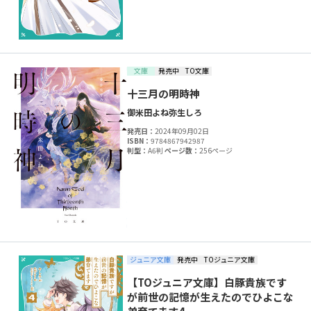
文庫
発売中
TO文庫
十三月の明時神
御米田よね
弥生しろ
発売日：
2024年09月02日
ISBN：
9784867942987
判型：
A6判
ページ数：
256ページ
ジュニア文庫
発売中
TOジュニア文庫
【TOジュニア文庫】白豚貴族です
が前世の記憶が生えたのでひよこな