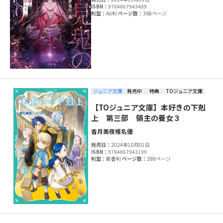
ISBN：
9784867943489
判型：
A6判
ページ数：
368ページ
ジュニア文庫
発売中
特典
TOジュニア文庫
【TOジュニア文庫】本好きの下剋
上 第三部 領主の養女３
香月美夜
椎名優
発売日：
2024年10月01日
ISBN：
9784867943199
判型：
新書判
ページ数：
288ページ