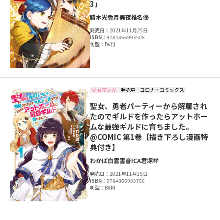
3」
勝木光
香月美夜
椎名優
発売日：
2021年11月25日
ISBN：
9784866993508
判型：
B6判
少女マンガ
発売中
コロナ・コミックス
聖女、勇者パーティーから解雇され
たのでギルドを作ったらアットホー
ムな最強ギルドに育ちました。
@COMIC 第1巻【描き下ろし漫画特
典付き】
わかば
白露雪音
ICA
君塚祥
発売日：
2021年11月15日
ISBN：
9784866993706
判型：
B6判