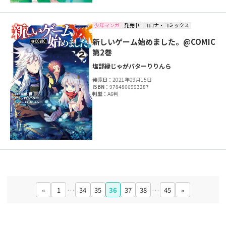
少年マンガ
発売中
コロナ・コミックス
新しいゲーム始めました。@COMIC
第2巻
塩部縁
じゃがバター
りりんら
発売日：
2021年09月15日
ISBN：
9784866993287
判型：
A6判
«
1
…
34
35
36
37
38
…
45
»