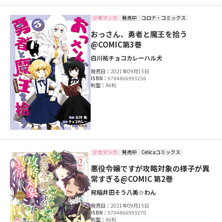
少年マンガ
発売中
コロナ・コミックス
おっさん、勇者と魔王を拾う
@COMIC第3巻
白川祐
チョコカレー
ハル犬
発売日：
2021年09月15日
ISBN：
9784866993256
判型：
A6判
少女マンガ
発売中
Celicaコミックス
悪役令嬢ですが攻略対象の様子が異
常すぎる@COMIC 第2巻
宛
稲井田そう
八美☆わん
発売日：
2021年09月15日
ISBN：
9784866993270
判型：
A6判