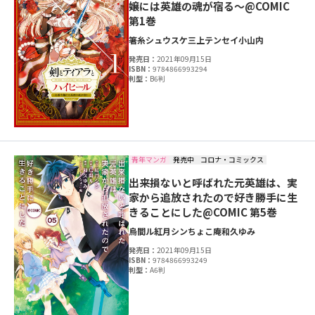
嬢には英雄の魂が宿る～@COMIC
第1巻
箸糸シュウスケ
三上テンセイ
小山内
発売日：
2021年09月15日
ISBN：
9784866993294
判型：
B6判
青年マンガ
発売中
コロナ・コミックス
出来損ないと呼ばれた元英雄は、実
家から追放されたので好き勝手に生
きることにした@COMIC 第5巻
烏間ル
紅月シン
ちょこ庵
和久ゆみ
発売日：
2021年09月15日
ISBN：
9784866993249
判型：
A6判