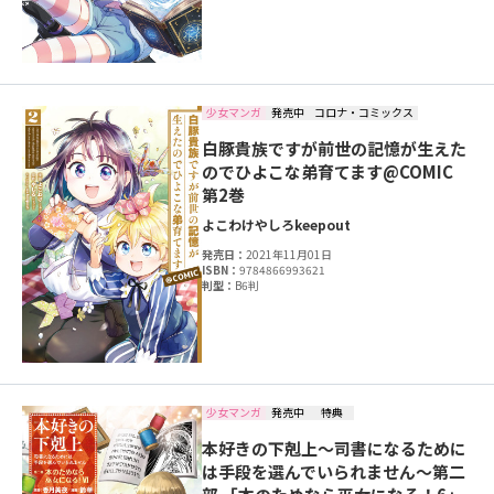
少女マンガ
発売中
コロナ・コミックス
白豚貴族ですが前世の記憶が生えた
のでひよこな弟育てます@COMIC
第2巻
よこわけ
やしろ
keepout
発売日：
2021年11月01日
ISBN：
9784866993621
判型：
B6判
少女マンガ
発売中
特典
本好きの下剋上～司書になるために
は手段を選んでいられません～第二