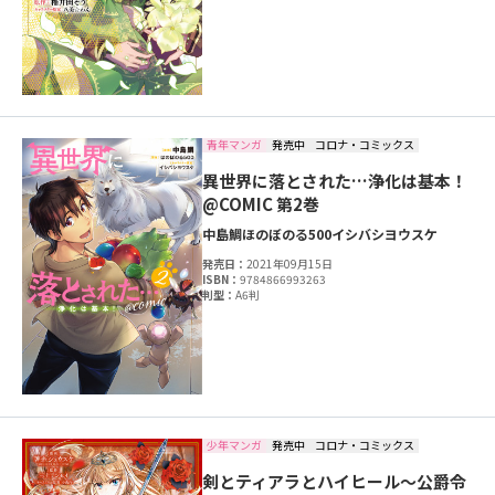
青年マンガ
発売中
コロナ・コミックス
異世界に落とされた…浄化は基本！
@COMIC 第2巻
中島鯛
ほのぼのる500
イシバシヨウスケ
発売日：
2021年09月15日
ISBN：
9784866993263
判型：
A6判
少年マンガ
発売中
コロナ・コミックス
剣とティアラとハイヒール～公爵令