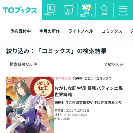
漫画
特設サイト
ストア
検索
メニュー
配信サイト
予約受付中
今月の新作
ライトノベル
コミックス
絞り込み：「コミックス」の検索結果
検索結果 890 件
絞り込み
青年マンガ
発売中
コロナ・コミックス
おかしな転生VII 最強パティシエ異
世界降臨
飯田せりこ
古流望
珠梨やすゆき
富沢みどり
発売日：
2021年12月01日
ISBN：
9784866993836
判型：
A6判