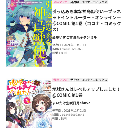
少年マンガ
発売中
コロナ・コミックス
引っ込み思案な神鳥獣使い―プラネ
ットイントルーダー・オンライン―
＠COMIC 第1巻（コロナ・コミック
ス）
藤屋いずこ
古波萩子
ダンミル
発売日：
2021年11月01日
ISBN：
9784866993638
判型：
B6判
青年マンガ
発売中
コロナ・コミックス
地球さんはレベルアップしました！
@COMIC 第1巻
まいたけ
生咲日月
shnva
発売日：
2021年11月01日
ISBN：
9784866993645
判型：
B6判