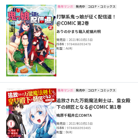
青年マンガ
発売中
コロナ・コミックス
打撃系鬼っ娘が征く配信道！
@COMIC 第2巻
ありのかまち
箱入蛇猫
片桐
発売日：
2021年10月15日
ISBN：
9784866993478
判型：
A6判
青年マンガ
発売中
コロナ・コミックス
追放された万能魔法剣士は、皇女殿
下の師匠となる@COMIC 第1巻
鳴原千
軽井広
COMTA
発売日：
2021年10月15日
ISBN：
9784866993485
判型：
B6判