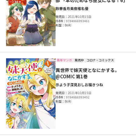
部 「本のためなら巫女になる！6」
鈴華
香月美夜
椎名優
発売日：
2021年10月15日
ISBN：
9784866993461
判型：
B6判
青年マンガ
発売中
コロナ・コミックス
異世界で妹天使となにかする。
@COMIC 第1巻
示よう子
深見おしお
福きつね
発売日：
2021年10月15日
ISBN：
9784866993492
判型：
B6判