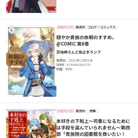
女性マンガ
発売中
コロナ・コミックス
穏やか貴族の休暇のすすめ。
@COMIC 第6巻
百地
岬
さんど
孫之手ランプ
発売日：
2021年12月01日
ISBN：
9784866993737
判型：
B6判
少女マンガ
発売中
特典
本好きの下剋上～司書になるために
は手段を選んでいられません～第四
部「貴族院の図書館を救いたい！