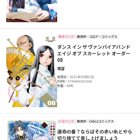
青年マンガ
発売中
コロナ・コミックス
ダンス イン ザ ヴァンパイアバンド
エイジ オブ スカーレット オーダー
08
環望
発売日：
2021年10月01日
ISBN：
9784866993386
判型：
A6判
少女マンガ
発売中
Celicaコミックス
運命の番？ならばその赤い糸とやら
切り捨てて差し上げましょう