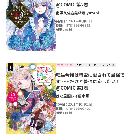
@COMIC 第2巻
南澤久佳
音無砂月
iyutani
発売日：
2021年10月01日
ISBN：
9784866993393
判型：
A6判
少女マンガ
発売中
コロナ・コミックス
転生令嬢は精霊に愛されて最強で
す……だけど普通に恋したい！
@COMIC 第1巻
はな
風間レイ
藤小豆
発売日：
2021年10月01日
ISBN：
9784866993409
判型：
B6判