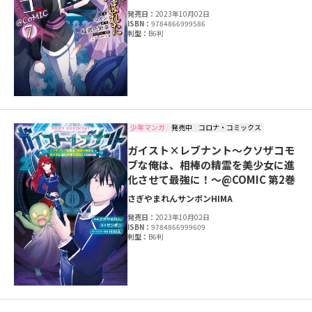
発売日：
2023年10月02日
ISBN：
9784866999586
判型：
B6判
少年マンガ
発売中
コロナ・コミックス
ガイスト×レブナント～クソザコモ
ブな俺は、相棒の精霊を美少女に進
化させて最強に！～@COMIC 第2巻
さぎやまれん
サンボン
HIMA
発売日：
2023年10月02日
ISBN：
9784866999609
判型：
B6判