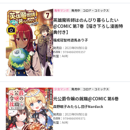
青年マンガ
発売中
コロナ・コミックス
英雄魔術師はのんびり暮らしたい
@COMIC 第7巻【描き下ろし漫画特
典付き】
福成冠智
柊遊馬
あり子
発売日：
2023年09月01日
ISBN：
9784866999357
判型：
A6判
少女マンガ
発売中
コロナ・コミックス
元公爵令嬢の就職@COMIC 第6巻
森野眠子
みたらし団子
Nardack
発売日：
2023年09月01日
ISBN：
9784866999371
判型：
A6判