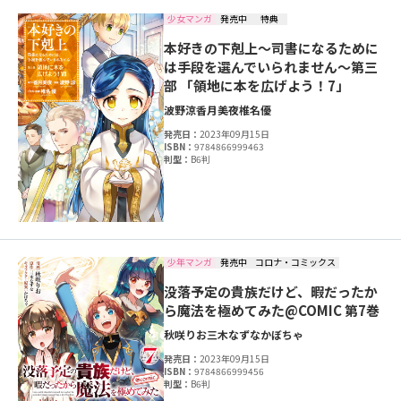
少女マンガ
発売中
特典
本好きの下剋上～司書になるために
は手段を選んでいられません～第三
部 「領地に本を広げよう！7」
波野涼
香月美夜
椎名優
発売日：
2023年09月15日
ISBN：
9784866999463
判型：
B6判
少年マンガ
発売中
コロナ・コミックス
没落予定の貴族だけど、暇だったか
ら魔法を極めてみた@COMIC 第7巻
秋咲りお
三木なずな
かぼちゃ
発売日：
2023年09月15日
ISBN：
9784866999456
判型：
B6判