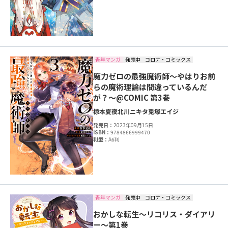
青年マンガ
発売中
コロナ・コミックス
魔力ゼロの最強魔術師～やはりお前
らの魔術理論は間違っているんだ
が？～@COMIC 第3巻
椋本夏夜
北川ニキタ
兎塚エイジ
発売日：
2023年09月15日
ISBN：
9784866999470
判型：
A6判
青年マンガ
発売中
コロナ・コミックス
おかしな転生～リコリス・ダイアリ
ー～第1巻