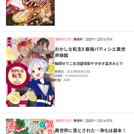
青年マンガ
発売中
コロナ・コミックス
おかしな転生X 最強パティシエ異世
界降臨
飯田せりこ
古流望
珠梨やすゆき
富沢みどり
発売日：
2023年08月15日
ISBN：
9784866999203
判型：
A6判
青年マンガ
発売中
コロナ・コミックス
異世界に落とされた…浄化は基本！