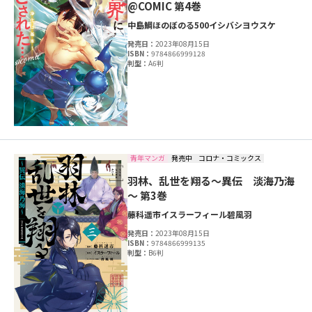
@COMIC 第4巻
中島鯛
ほのぼのる500
イシバシヨウスケ
発売日：
2023年08月15日
ISBN：
9784866999128
判型：
A6判
青年マンガ
発売中
コロナ・コミックス
羽林、乱世を翔る～異伝 淡海乃海
～ 第3巻
藤科遥市
イスラーフィール
碧風羽
発売日：
2023年08月15日
ISBN：
9784866999135
判型：
B6判