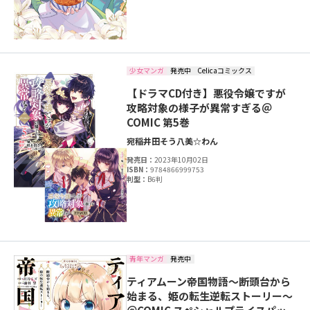
少女マンガ
発売中
Celicaコミックス
【ドラマCD付き】悪役令嬢ですが
攻略対象の様子が異常すぎる＠
COMIC 第5巻
宛
稲井田そう
八美☆わん
発売日：
2023年10月02日
ISBN：
9784866999753
判型：
B6判
青年マンガ
発売中
ティアムーン帝国物語～断頭台から
始まる、姫の転生逆転ストーリー～