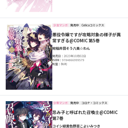
少女マンガ
発売中
Celicaコミックス
悪役令嬢ですが攻略対象の様子が異
常すぎる@COMIC 第5巻
宛
稲井田そう
八美☆わん
発売日：
2023年10月02日
ISBN：
9784866999579
判型：
B6判
少年マンガ
発売中
コロナ・コミックス
忌み子と呼ばれた召喚士@COMIC
第7巻
コイシ
緑黄色野菜
こよいみつき