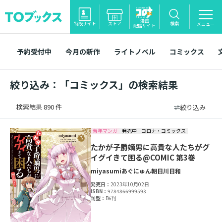
漫画
特設サイト
ストア
検索
メニュー
配信サイト
予約受付中
今月の新作
ライトノベル
コミックス
絞り込み：「コミックス」の検索結果
検索結果 890 件
絞り込み
青年マンガ
発売中
コロナ・コミックス
たかが子爵嫡男に高貴な人たちがグ
イグイきて困る@COMIC 第3巻
miyasumi
あぐにゅん
朝日川日和
発売日：
2023年10月02日
ISBN：
9784866999593
判型：
B6判