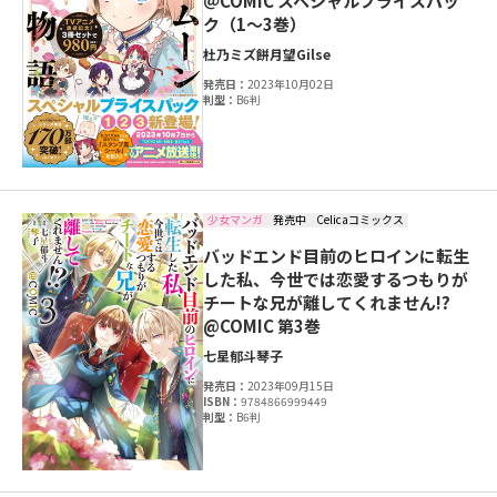
＠COMIC スペシャルプライスパッ
ク（1～3巻）
杜乃ミズ
餅月望
Gilse
発売日：
2023年10月02日
判型：
B6判
少女マンガ
発売中
Celicaコミックス
バッドエンド目前のヒロインに転生
した私、今世では恋愛するつもりが
チートな兄が離してくれません!?
@COMIC 第3巻
七星郁斗
琴子
発売日：
2023年09月15日
ISBN：
9784866999449
判型：
B6判