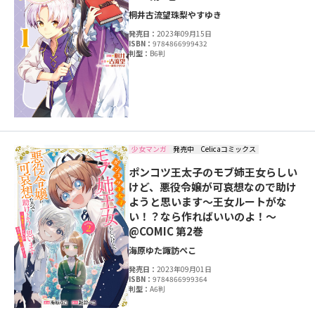
桐井
古流望
珠梨やすゆき
発売日：
2023年09月15日
ISBN：
9784866999432
判型：
B6判
少女マンガ
発売中
Celicaコミックス
ポンコツ王太子のモブ姉王女らしい
けど、悪役令嬢が可哀想なので助け
ようと思います～王女ルートがな
い！？なら作ればいいのよ！～
@COMIC 第2巻
海原ゆた
諏訪ぺこ
発売日：
2023年09月01日
ISBN：
9784866999364
判型：
A6判