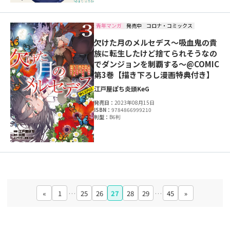
青年マンガ
発売中
コロナ・コミックス
欠けた月のメルセデス～吸血鬼の貴
族に転生したけど捨てられそうなの
でダンジョンを制覇する～@COMIC
第3巻【描き下ろし漫画特典付き】
江戸屋ぽち
炎頭
KeG
発売日：
2023年08月15日
ISBN：
9784866999210
判型：
B6判
«
1
…
25
26
27
28
29
…
45
»