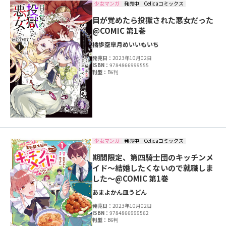
少女マンガ
発売中
Celicaコミックス
目が覚めたら投獄された悪女だった
@COMIC 第1巻
橘歩空
皐月めい
いもいち
発売日：
2023年10月02日
ISBN：
9784866999555
判型：
B6判
少女マンガ
発売中
Celicaコミックス
期間限定、第四騎士団のキッチンメ
イド～結婚したくないので就職しま
した～@COMIC 第1巻
あまよかん
皿うどん
発売日：
2023年10月02日
ISBN：
9784866999562
判型：
B6判