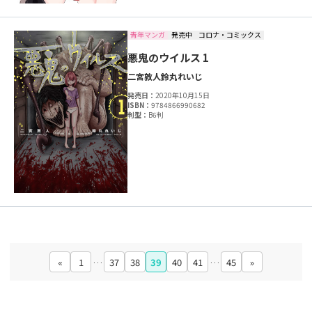
青年マンガ
発売中
コロナ・コミックス
悪鬼のウイルス 1
二宮敦人
鈴丸れいじ
発売日：
2020年10月15日
ISBN：
9784866990682
判型：
B6判
«
1
…
37
38
39
40
41
…
45
»