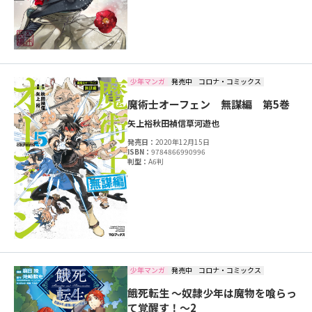
少年マンガ
発売中
コロナ・コミックス
魔術士オーフェン 無謀編 第5巻
矢上裕
秋田禎信
草河遊也
発売日：
2020年12月15日
ISBN：
9784866990996
判型：
A6判
少年マンガ
発売中
コロナ・コミックス
餓死転生 ～奴隷少年は魔物を喰らっ
て覚醒す！～2