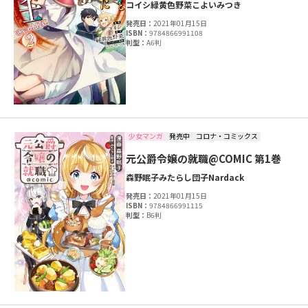
コイシ
緑黄色野菜
こよいみつき
発売日：
2021年01月15日
ISBN：
9784866991108
判型：
A6判
少女マンガ
発売中
コロナ・コミックス
元公爵令嬢の就職@COMIC 第1巻
森野眠子
みたらし団子
Nardack
発売日：
2021年01月15日
ISBN：
9784866991115
判型：
B6判