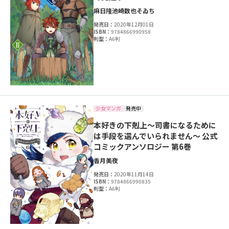
麻日隆
池崎数也
そゐち
発売日：
2020年12月01日
ISBN：
9784866990958
判型：
A6判
少女マンガ
発売中
本好きの下剋上～司書になるために
は手段を選んでいられません～ 公式
コミックアンソロジー 第6巻
香月美夜
発売日：
2020年11月14日
ISBN：
9784866990835
判型：
A6判