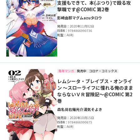
支援もできて、本(ぶつり)で殴る攻
撃職です@COMIC 第2巻
影崎由那
マグム
azuタロウ
発売日：
2020年11月02日
ISBN：
9784866990736
判型：
A6判
青年マンガ
発売中
コロナ・コミックス
レムシータ・ブレイブス・オンライ
ン ～スローライフに憧れる俺のまま
ならないＶＲ冒険記～@COMIC 第2
巻
森名尚
右薙光介
湯気
そよき
発売日：
2020年10月15日
ISBN：
9784866990675
判型：
A6判