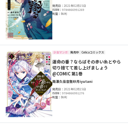
発売日：
2021年02月15日
ISBN：
9784866991269
判型：
B6判
少女マンガ
発売中
Celicaコミックス
運命の番？ならばその赤い糸とやら
切り捨てて差し上げましょう
@COMIC 第1巻
南澤久佳
音無砂月
iyutani
発売日：
2021年02月15日
ISBN：
9784866991276
判型：
B6判