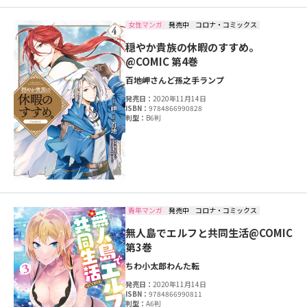
女性マンガ
発売中
コロナ・コミックス
穏やか貴族の休暇のすすめ。
@COMIC 第4巻
百地
岬
さんど
孫之手ランプ
発売日：
2020年11月14日
ISBN：
9784866990828
判型：
B6判
青年マンガ
発売中
コロナ・コミックス
無人島でエルフと共同生活@COMIC
第3巻
ちわ小太郎
わんた
転
発売日：
2020年11月14日
ISBN：
9784866990811
判型：
A6判