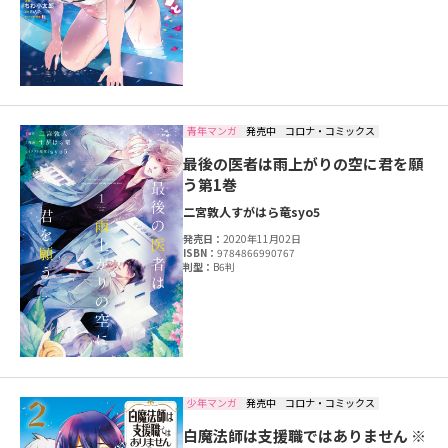
青年マンガ
発売中
コロナ・コミックス
最後の医者は雨上がりの空に君を願
う第1巻
二宮敦人
すがはら竜
syo5
発売日：
2020年11月02日
ISBN：
9784866990767
判型：
B6判
少年マンガ
発売中
コロナ・コミックス
白魔法師は支援職ではありません ※