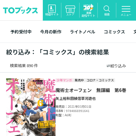
漫画
特設サイト
ストア
検索
メニュー
配信サイト
予約受付中
今月の新作
ライトノベル
コミックス
絞り込み：「コミックス」の検索結果
検索結果 890 件
絞り込み
少年マンガ
発売中
コロナ・コミックス
魔術士オーフェン 無謀編 第6巻
矢上裕
秋田禎信
草河遊也
発売日：
2021年03月01日
ISBN：
9784866991641
判型：
A6判