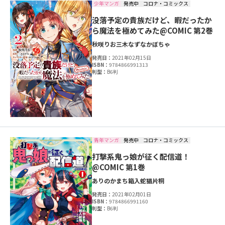
少年マンガ
発売中
コロナ・コミックス
没落予定の貴族だけど、暇だったか
ら魔法を極めてみた@COMIC 第2巻
秋咲りお
三木なずな
かぼちゃ
発売日：
2021年02月15日
ISBN：
9784866991313
判型：
B6判
青年マンガ
発売中
コロナ・コミックス
打撃系鬼っ娘が征く配信道！
@COMIC 第1巻
ありのかまち
箱入蛇猫
片桐
発売日：
2021年02月01日
ISBN：
9784866991160
判型：
B6判