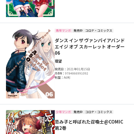
青年マンガ
発売中
コロナ・コミックス
ダンス イン ザ ヴァンパイアバンド
エイジ オブ スカーレット オーダー
06
環望
発売日：
2021年01月15日
ISBN：
9784866991092
判型：
A6判
少年マンガ
発売中
コロナ・コミックス
忌み子と呼ばれた召喚士@COMIC
第2巻