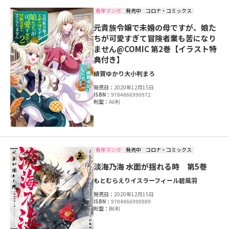
青年マンガ
発売中
コロナ・コミックス
元貴族令嬢で未婚の母ですが、娘た
ちが可愛すぎて冒険者業も苦になり
ません@COMIC 第2巻【イラスト特
典付き】
緋賀ゆかり
大小判
まろ
発売日：
2020年12月15日
ISBN：
9784866990972
判型：
A6判
青年マンガ
発売中
コロナ・コミックス
淡海乃海 水面が揺れる時 第5巻
もとむらえり
イスラーフィール
碧風羽
発売日：
2020年12月15日
ISBN：
9784866990989
判型：
B6判