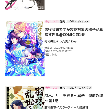
少女マンガ
発売中
Celicaコミックス
悪役令嬢ですが攻略対象の様子が異
常すぎる@COMIC 第1巻
宛
稲井田そう
八美☆わん
発売日：
2021年02月15日
ISBN：
9784866991252
判型：
B6判
青年マンガ
発売中
コロナ・コミックス
羽林、乱世を翔る～異伝 淡海乃海
～ 第1巻
藤科遥市
イスラーフィール
碧風羽