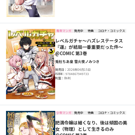
青年マンガ
発売中
特典
コロナ・コミックス
レベルガチャ～ハズレステータス
『運』が結局一番重要だった件～
@COMIC 第3巻
兎杜ちあ
皇 雪火
夜ノみつき
発売日：
2026年04月15日
ISBN：
9784867949733
判型：
B6判
少年マンガ
発売中
特典
コロナ・コミックス
肥満令嬢は細くなり、後は傾国の美
女（物理）として生きるのみ