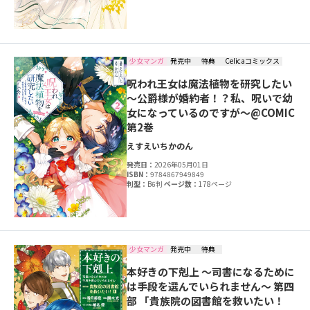
少女マンガ
発売中
特典
Celicaコミックス
呪われ王女は魔法植物を研究したい
～公爵様が婚約者！？私、呪いで幼
女になっているのですが～@COMIC
第2巻
えすえいち
かのん
発売日：
2026年05月01日
ISBN：
9784867949849
判型：
B6判
ページ数：
178ページ
少女マンガ
発売中
特典
本好きの下剋上 ～司書になるために
は手段を選んでいられません～ 第四
部 「貴族院の図書館を救いたい！