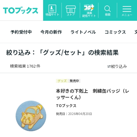
漫画
特設サイト
ストア
検索
メニュー
配信サイト
予約受付中
今月の新作
ライトノベル
コミックス
絞り込み：「グッズ/セット」の検索結果
検索結果 1762 件
絞り込み
グッズ
発売中
本好きの下剋上 刺繍缶バッジ（レ
ッサーくん）
TOブックス
発売日：
2026年04月20日