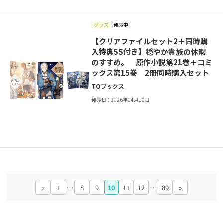
グッズ
発売中
【クリアファイルセット2＋同時購
入特典SS付き】穏やか貴族の休暇
のすすめ。 原作小説第21巻＋コミ
ックス第15巻 2冊同時購入セット
TOブックス
発売日：
2026年04月10日
«
1
…
8
9
10
11
12
…
89
»