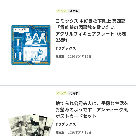
グッズ
発売中
コミックス 本好きの下剋上 第四部
「貴族院の図書館を救いたい！」
アクリルフィギュアプレート（6巻
25話）
TOブックス
発売日：
2026年04月15日
グッズ
発売中
捨てられ公爵夫人は、平穏な生活を
お望みのようです アンティーク風
ポストカードセット
TOブックス
発売日：
2026年04月15日