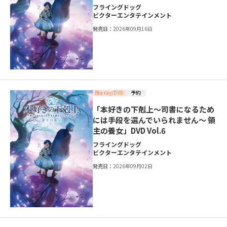
フライングドッグ
ビクターエンタテインメント
発売日：
2026年09月16日
Blu-ray/DVD
予約
「本好きの下剋上～司書になるため
には手段を選んでいられません～ 領
主の養女」DVD Vol.6
フライングドッグ
ビクターエンタテインメント
発売日：
2026年09月02日