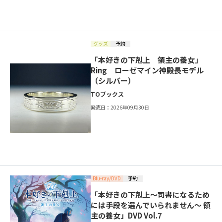
グッズ
予約
「本好きの下剋上 領主の養女」
Ring ローゼマイン神殿長モデル
（シルバー）
TOブックス
発売日：
2026年09月30日
Blu-ray/DVD
予約
「本好きの下剋上～司書になるため
には手段を選んでいられません～ 領
主の養女」DVD Vol.7