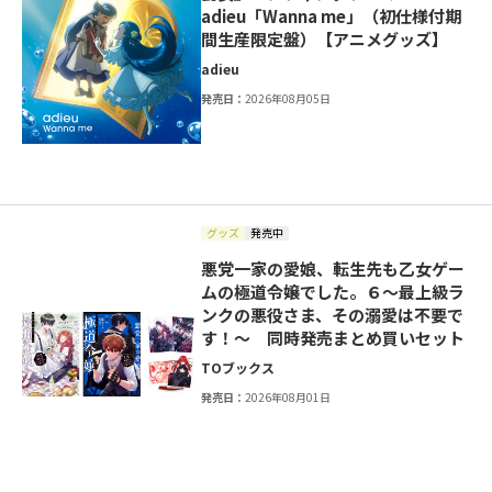
adieu「Wanna me」（初仕様付期
間生産限定盤）【アニメグッズ】
adieu
発売日：
2026年08月05日
グッズ
発売中
悪党一家の愛娘、転生先も乙女ゲー
ムの極道令嬢でした。６～最上級ラ
ンクの悪役さま、その溺愛は不要で
す！～ 同時発売まとめ買いセット
TOブックス
発売日：
2026年08月01日