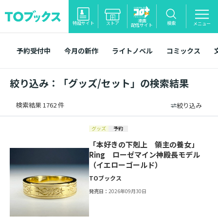
漫画
特設サイト
ストア
検索
メニュー
配信サイト
予約受付中
今月の新作
ライトノベル
コミックス
絞り込み：「グッズ/セット」の検索結果
検索結果 1762 件
絞り込み
グッズ
予約
「本好きの下剋上 領主の養女」
Ring ローゼマイン神殿長モデル
（イエローゴールド）
TOブックス
発売日：
2026年09月30日