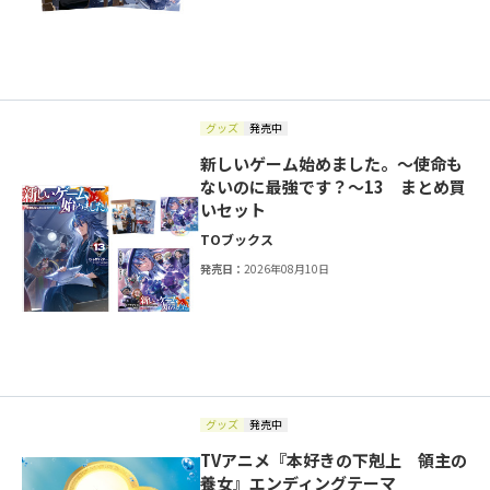
グッズ
発売中
新しいゲーム始めました。～使命も
ないのに最強です？～13 まとめ買
いセット
TOブックス
発売日：
2026年08月10日
グッズ
発売中
TVアニメ『本好きの下剋上 領主の
養女』エンディングテーマ