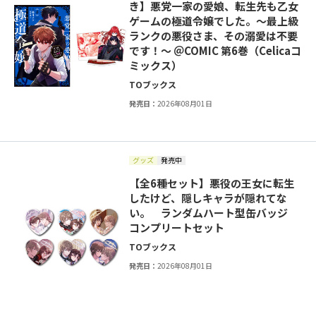
き】悪党一家の愛娘、転生先も乙女
ゲームの極道令嬢でした。～最上級
ランクの悪役さま、その溺愛は不要
です！～ ＠COMIC 第6巻（Celicaコ
ミックス）
TOブックス
発売日：
2026年08月01日
グッズ
発売中
【全6種セット】悪役の王女に転生
したけど、隠しキャラが隠れてな
い。 ランダムハート型缶バッジ
コンプリートセット
TOブックス
発売日：
2026年08月01日