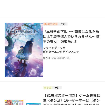
Blu-ray/DVD
予約
「本好きの下剋上～司書になるため
には手段を選んでいられません～ 領
主の養女」DVD Vol.5
フライングドッグ
ビクターエンタテインメント
発売日：
2026年08月19日
グッズ
予約
【B2布ポスター付き】ゲーム世界転
生〈ダン活〉16～ゲーマーは【ダン