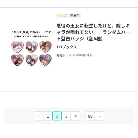
グッズ
発売中
悪役の王女に転生したけど、隠しキ
ャラが隠れてない。 ランダムハー
ト型缶バッジ（全6種）
TOブックス
発売日：
2026年08月01日
«
1
2
3
4
…
89
»