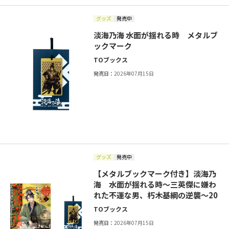
グッズ
発売中
淡海乃海 水面が揺れる時 メタルブ
ックマーク
TOブックス
発売日：
2026年07月15日
グッズ
発売中
【メタルブックマーク付き】淡海乃
海 水面が揺れる時～三英傑に嫌わ
れた不運な男、朽木基綱の逆襲～20
TOブックス
発売日：
2026年07月15日