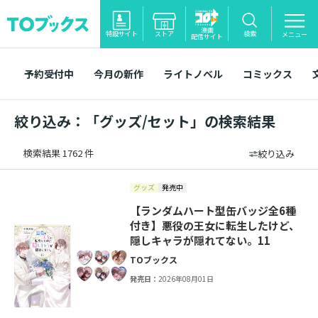
漫画
特設サイト
ストア
検索
メニュー
配信サイト
予約受付中
今月の新作
ライトノベル
コミックス
絞り込み：「グッズ/セット」の検索結果
検索結果 1762 件
絞り込み
グッズ
発売中
【ランダムハート型缶バッジ全6種
付き】悪役の王女に転生したけど、
隠しキャラが隠れてない。11
TOブックス
発売日：
2026年08月01日