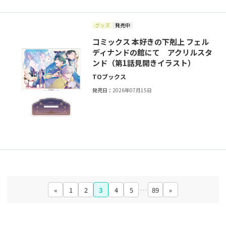
グッズ
発売中
コミックス 本好きの下剋上 フェル
ディナンドの館にて アクリルスタ
ンド（第1話見開きイラスト）
TOブックス
発売日：
2026年07月15日
«
1
2
3
4
5
…
89
»