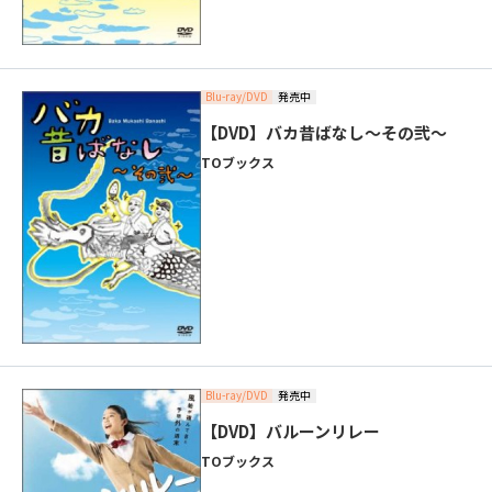
Blu-ray/DVD
発売中
【DVD】バカ昔ばなし～その弐～
TOブックス
Blu-ray/DVD
発売中
【DVD】バルーンリレー
TOブックス