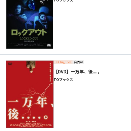
Blu-ray/DVD
発売中
【DVD】一万年、後....。
TOブックス