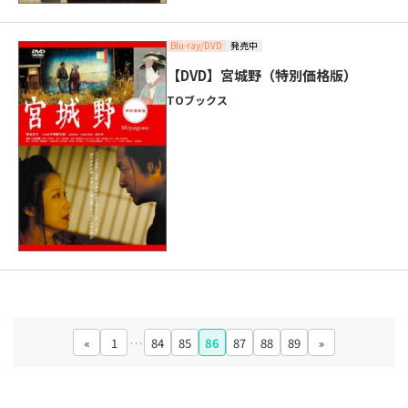
Blu-ray/DVD
発売中
【DVD】宮城野（特別価格版）
TOブックス
«
1
…
84
85
86
87
88
89
»