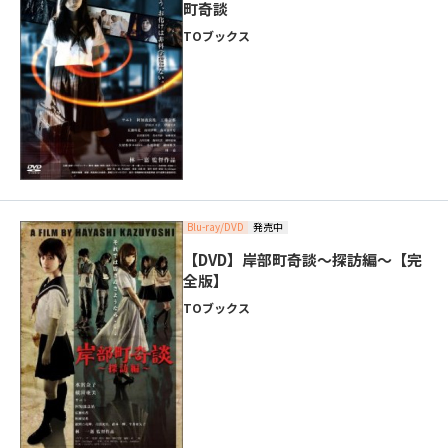
町奇談
TOブックス
Blu-ray/DVD
発売中
【DVD】岸部町奇談～探訪編～【完
全版】
TOブックス