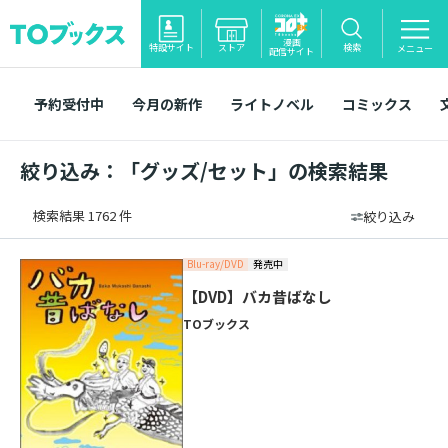
漫画
特設サイト
ストア
検索
メニュー
配信サイト
予約受付中
今月の新作
ライトノベル
コミックス
絞り込み：「グッズ/セット」の検索結果
検索結果 1762 件
絞り込み
Blu-ray/DVD
発売中
【DVD】バカ昔ばなし
TOブックス