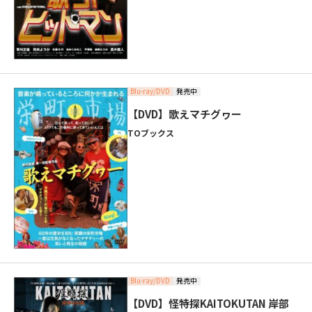
Blu-ray/DVD
発売中
【DVD】歌えマチグヮー
TOブックス
Blu-ray/DVD
発売中
【DVD】怪特探KAITOKUTAN 岸部