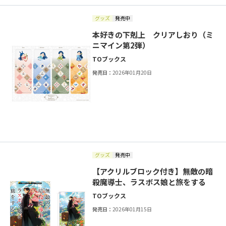
グッズ
発売中
本好きの下剋上 クリアしおり（ミ
ニマイン第2弾）
TOブックス
発売日：
2026年01月20日
グッズ
発売中
【アクリルブロック付き】無敵の暗
殺魔導士、ラスボス娘と旅をする
TOブックス
発売日：
2026年01月15日