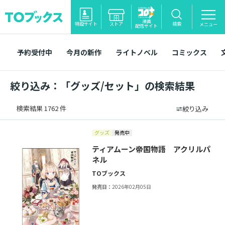
漫画
特設サイト
ストア
検索
メニュー
配信サイト
予約受付中
今月の新作
ライトノベル
コミックス
絞り込み：「グッズ/セット」の検索結果
検索結果 1762 件
絞り込み
グッズ
発売中
ティアムーン帝国物語 アクリルパ
ネル
TOブックス
発売日：
2026年02月05日