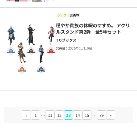
グッズ
発売中
穏やか貴族の休暇のすすめ。 アクリ
ルスタンド第2弾 全5種セット
TOブックス
発売日：
2026年01月10日
«
1
…
11
12
13
14
15
…
89
»