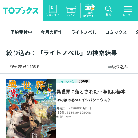
漫画
特設サイト
ストア
検索
メニュー
配信サイト
予約受付中
今月の新作
ライトノベル
コミックス
絞り込み：「ライトノベル」の検索結果
検索結果 1486 件
絞り込み
ライトノベル
発売中
異世界に落とされた…浄化は基本！
ほのぼのる500
イシバシヨウスケ
発売日：
2020年01月10日
ISBN：
9784864729048
判型：
B6判