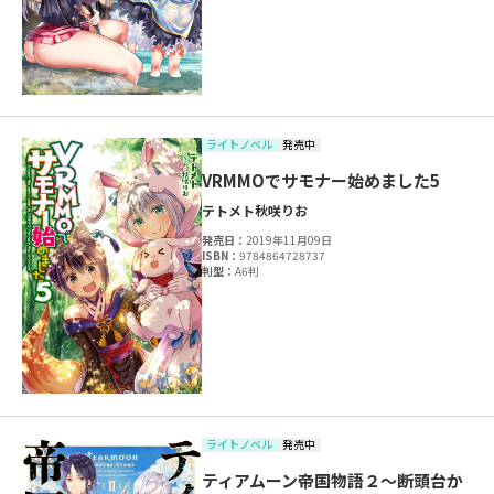
ライトノベル
発売中
VRMMOでサモナー始めました5
テトメト
秋咲りお
発売日：
2019年11月09日
ISBN：
9784864728737
判型：
A6判
ライトノベル
発売中
ティアムーン帝国物語２～断頭台か