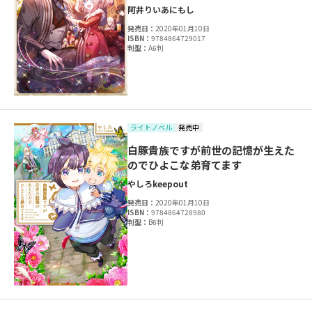
阿井りいあ
にもし
発売日：
2020年01月10日
ISBN：
9784864729017
判型：
A6判
ライトノベル
発売中
白豚貴族ですが前世の記憶が生えた
のでひよこな弟育てます
やしろ
keepout
発売日：
2020年01月10日
ISBN：
9784864728980
判型：
B6判