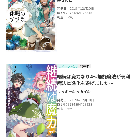
発売日：
2019年12月10日
ISBN：
9784864728645
判型：
B6判
ライトノベル
発売中
継続は魔力なり4～無能魔法が便利
魔法に進化を遂げました～
リッキー
キッカイキ
発売日：
2019年12月10日
ISBN：
9784864728928
判型：
A6判