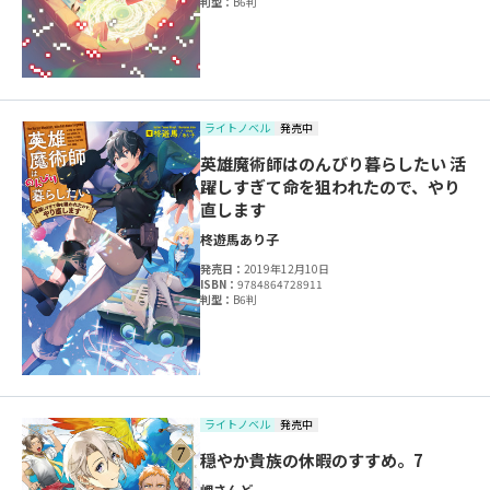
判型：
B6判
ライトノベル
発売中
英雄魔術師はのんびり暮らしたい 活
躍しすぎて命を狙われたので、やり
直します
柊遊馬
あり子
発売日：
2019年12月10日
ISBN：
9784864728911
判型：
B6判
ライトノベル
発売中
穏やか貴族の休暇のすすめ。7
岬
さんど