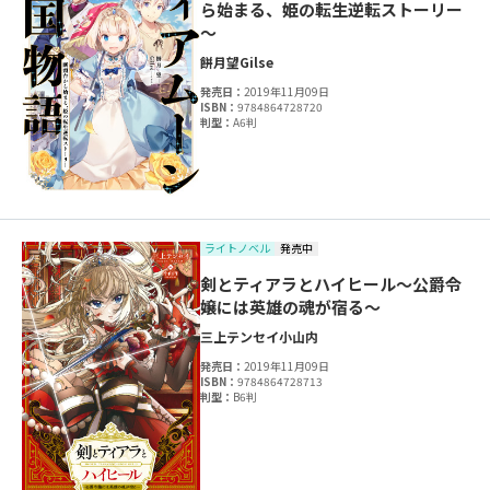
ら始まる、姫の転生逆転ストーリー
～
餅月望
Gilse
発売日：
2019年11月09日
ISBN：
9784864728720
判型：
A6判
ライトノベル
発売中
剣とティアラとハイヒール～公爵令
嬢には英雄の魂が宿る～
三上テンセイ
小山内
発売日：
2019年11月09日
ISBN：
9784864728713
判型：
B6判