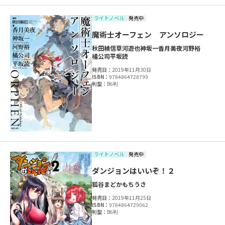
ライトノベル
発売中
魔術士オーフェン アンソロジー
秋田禎信
草河遊也
神坂一
香月美夜
河野裕
橘公司
平坂読
発売日：
2019年11月30日
ISBN：
9784864728799
判型：
B6判
ライトノベル
発売中
ダンジョンはいいぞ！２
狐谷まどか
もちうさ
発売日：
2019年11月25日
ISBN：
9784864729062
判型：
B6判