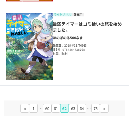
ライトノベル
発売中
最弱テイマーはゴミ拾いの旅を始め
ました。
ほのぼのる500
なま
発売日：
2019年11月09日
ISBN：
9784864728768
判型：
B6判
«
1
…
60
61
62
63
64
…
75
»