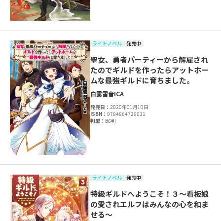
ライトノベル
発売中
聖女、勇者パーティーから解雇され
たのでギルドを作ったらアットホー
ムな最強ギルドに育ちました。
白露雪音
ICA
発売日：
2020年01月10日
ISBN：
9784864729031
判型：
B6判
ライトノベル
発売中
特級ギルドへようこそ！３～看板娘
の愛されエルフはみんなの心を和ま
せる～