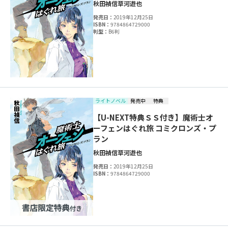
秋田禎信
草河遊也
発売日：
2019年12月25日
ISBN：
9784864729000
判型：
B6判
ライトノベル
発売中
特典
【U-NEXT特典ＳＳ付き】魔術士オ
ーフェンはぐれ旅 コミクロンズ・プ
ラン
秋田禎信
草河遊也
発売日：
2019年12月25日
ISBN：
9784864729000