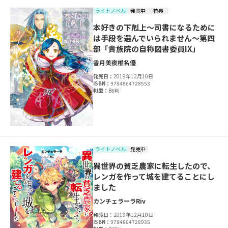
ライトノベル
発売中
特典
本好きの下剋上～司書になるために
は手段を選んでいられません～第四
部「貴族院の自称図書委員IX」
香月美夜
椎名優
発売日：
2019年12月10日
ISBN：
9784864728553
判型：
B6判
ライトノベル
発売中
異世界の貧乏農家に転生したので、
レンガを作って城を建てることにし
ました
カンチェラーラ
Riv
発売日：
2019年12月10日
ISBN：
9784864728935