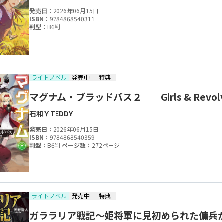
発売日：
2026年06月15日
ISBN：
9784868540311
判型：
B6判
ライトノベル
発売中
特典
マグナム・ブラッドバス２──Girls & Revol
石和￥
TEDDY
発売日：
2026年06月15日
ISBN：
9784868540359
判型：
B6判
ページ数：
272ページ
ライトノベル
発売中
特典
ガララリア戦記～姫将軍に見初められた傭兵