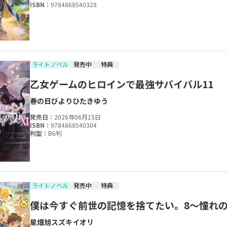
ISBN：
9784868540328
ライトノベル
発売中
特典
乙女ゲームのヒロインで最強サバイバル11
春の日びより
ひたきゆう
発売日：
2026年06月15日
ISBN：
9784868540304
判型：
B6判
ライトノベル
発売中
特典
僕は今すぐ前世の記憶を捨てたい。8～憧れ
星畑旭
スズキイオリ