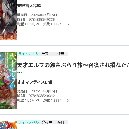
天野雪人
冷織
発売日：
2026年06月15日
ISBN：
9784868540335
判型：
B6判
ページ数：
336ページ
ライトノベル
発売中
特典
天才エルフの錬金ぶらり旅～召喚され損ねた
～
オオマンティス
Enji
発売日：
2026年06月15日
ISBN：
9784868540342
判型：
B6判
ページ数：
288ページ
ライトノベル
発売中
特典