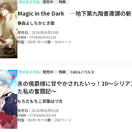
ライトノベル
発売中
特典
Magic in the Dark ―地下第九階書庫課の
春森よしちか
とき間
発売日：
2026年06月10日
ISBN：
9784868540236
判型：
B6判
ページ数：
304ページ
ライトノベル
発売中
特典
Celicaノベルス
氷の侯爵様に甘やかされたいっ！10～シリ
た私の奮闘記～
もちだもちこ
双葉はづき
発売日：
2026年06月01日
ISBN：
9784868540144
判型：
B6判
ページ数：
288ページ