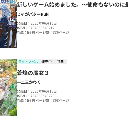
新しいゲーム始めました。～使命もないのに最
じゃがバター
Ruki
発売日：
2026年06月10日
ISBN：
9784868540212
判型：
B6判
ページ数：
336ページ
ライトノベル
発売中
特典
蒼焔の魔女３
一二三
かわく
発売日：
2026年06月10日
ISBN：
9784868540229
判型：
B6判
ページ数：
368ページ