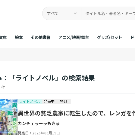
すべて
文庫
絵本
その他書籍
アニメ/映画/舞台
グッズ/セット
ド
み：「ライトノベル」の検索結果
 件
ライトノベル
発売中
特典
異世界の貧乏農家に転生したので、レンガを
カンチェラーラ
もきゅ
発売日：
2026年06月15日