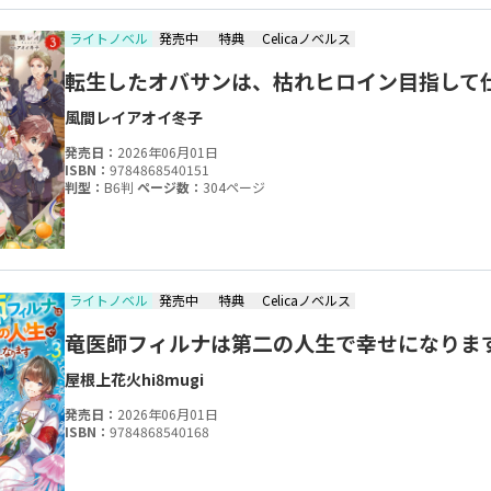
ライトノベル
発売中
特典
Celicaノベルス
転生したオバサンは、枯れヒロイン目指して
風間レイ
アオイ冬子
発売日：
2026年06月01日
ISBN：
9784868540151
判型：
B6判
ページ数：
304ページ
ライトノベル
発売中
特典
Celicaノベルス
竜医師フィルナは第二の人生で幸せになりま
屋根上花火
hi8mugi
発売日：
2026年06月01日
ISBN：
9784868540168