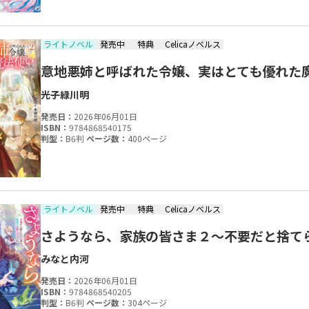
ライトノベル
発売中
特典
Celicaノベルス
意地悪姉と呼ばれた令嬢、実はとても優れた
光子
緑川明
発売日：
2026年06月01日
ISBN：
9784868540175
判型：
B6判
ページ数：
400ページ
ライトノベル
発売中
特典
Celicaノベルス
さようなら、家族の皆さま２～不要だと捨て
みなと
内河
発売日：
2026年06月01日
ISBN：
9784868540205
判型：
B6判
ページ数：
304ページ