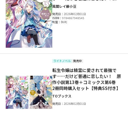
風間レイ
藤小豆
発売日：
2026年02月01日
ISBN：
9784867948545
判型：
B6判
ライトノベル
発売中
転生令嬢は精霊に愛されて最強で
す……だけど普通に恋したい！ 原
作小説第13巻＋コミックス第6巻
2冊同時購入セット【特典SS付き】
TOブックス
発売日：
2026年02月01日