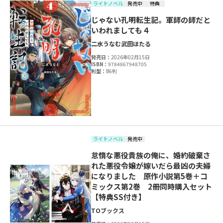
ライトノベル
発売中
特典
じゃない孔明転生記。軍師の師だと
いわれましても４
二水うなむ
武田ほたる
発売日：
2026年02月15日
ISBN：
9784867948705
判型：
B6判
ライトノベル
発売中
怠惰な悪役貴族の俺に、婚約破棄さ
れた悪役令嬢が嫁いだら最凶の夫婦
になりました 原作小説第5巻＋コ
ミックス第2巻 2冊同時購入セット
【特典SS付き】
TOブックス