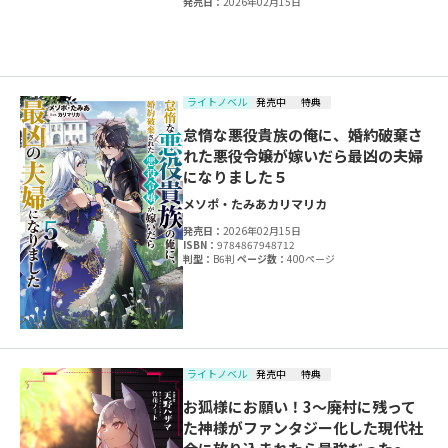
発売日：
2026年02月15日
ライトノベル
発売中
特典
怠惰な悪役貴族の俺に、婚約破棄さ
れた悪役令嬢が嫁いだら最凶の夫婦
になりました５
メソポ・たみあ
カリマリカ
発売日：
2026年02月15日
ISBN：
9784867948712
判型：
B6判
ページ数：
400ページ
ライトノベル
発売中
特典
お狐様にお願い！3～廃村に残って
た神様がファンタジー化した現代社