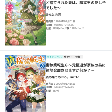
と捨てられた妻は、精霊王の愛し子
でした～
みなと
内河
発売日：
2026年02月01日
ISBN：
9784867948576
判型：
B6判
ページ数：
288ページ
ライトノベル
発売中
特典
裏稼業転生８～元極道が家族の為に
領地発展させますが何か？～
西の果てのぺろ。
riritto
発売日：
2026年01月15日
ISBN：
9784867948415
判型：
B6判