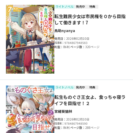
ライトノベル
発売中
特典
転生難民少女は市民権を０から目指
して働きます！7
鳥助
nyanya
発売日：
2026年02月10日
ISBN：
9784867948583
判型：
B6判
ページ数：
320ページ
ライトノベル
発売中
特典
転生ものぐさ王女よ、食っちゃ寝ラ
イフを目指せ！２
宮緒葵
猫林
発売日：
2026年02月10日
ISBN：
9784867948590
判型：
B6判
ページ数：
288ページ