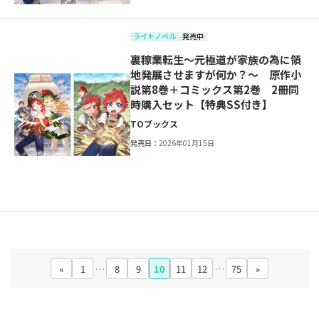
ライトノベル
発売中
裏稼業転生～元極道が家族の為に領
地発展させますが何か？～ 原作小
説第8巻＋コミックス第2巻 2冊同
時購入セット【特典SS付き】
TOブックス
発売日：
2026年01月15日
«
1
…
8
9
10
11
12
…
75
»