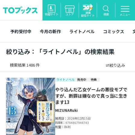
漫画
特設サイト
ストア
検索
メニュー
配信サイト
予約受付中
今月の新作
ライトノベル
コミックス
絞り込み：「ライトノベル」の検索結果
検索結果 1486 件
絞り込み
ライトノベル
発売中
特典
やり込んだ乙女ゲームの悪役モブで
すが、断罪は嫌なので真っ当に生き
ます13
MIZUNA
Ruki
発売日：
2026年02月15日
ISBN：
9784867948743
判型：
B6判