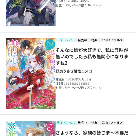
ISBN：
9784867948552
判型：
B6判
ページ数：
368ページ
ライトノベル
発売中
特典
Celicaノベルス
そんなに姉が大好きで、私に興味が
無いのでしたら私も無関心になりま
すね2
野良うさぎ
甘塩コメコ
発売日：
2026年02月01日
ISBN：
9784867948569
判型：
B6判
ページ数：
272ページ
ライトノベル
発売中
特典
Celicaノベルス
さようなら、家族の皆さま～不要だ