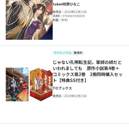
take4
桧野ひなこ
発売日：
2026年02月15日
ISBN：
9784867948699
判型：
B6判
ライトノベル
発売中
じゃない孔明転生記。軍師の師だと
いわれましても 原作小説第4巻＋
コミックス第2巻 2冊同時購入セッ
ト【特典SS付き】
TOブックス
発売日：
2026年02月15日