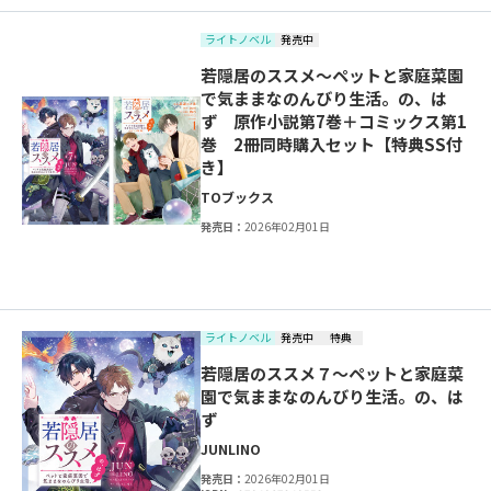
ライトノベル
発売中
若隠居のススメ～ペットと家庭菜園
で気ままなのんびり生活。の、は
ず 原作小説第7巻＋コミックス第1
巻 2冊同時購入セット【特典SS付
き】
TOブックス
発売日：
2026年02月01日
ライトノベル
発売中
特典
若隠居のススメ７～ペットと家庭菜
園で気ままなのんびり生活。の、は
ず
JUN
LINO
発売日：
2026年02月01日