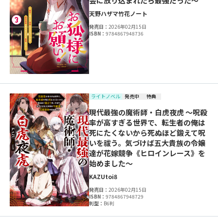
会に放り込まれたら最強だった～
天野ハザマ
竹花ノート
発売日：
2026年02月15日
ISBN：
9784867948736
ライトノベル
発売中
特典
現代最強の魔術師・白虎夜虎 ～呪殺
率が高すぎる世界で、転生者の俺は
死にたくないから死ぬほど鍛えて呪
いを祓う。気づけば五大貴族の令嬢
達が花嫁競争《ヒロインレース》を
始めました～
KAZU
toi8
発売日：
2026年02月15日
ISBN：
9784867948729
判型：
B6判