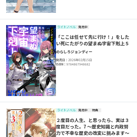
ライトノベル
発売中
「ここは任せて先に行け！」をした
い死にたがりの望まぬ宇宙下剋上５
のらしろ
ジョンディー
発売日：
2026年02月15日
ISBN：
9784867948682
ライトノベル
発売中
特典
２度目の人生、と思ったら、実は３
度目だった。7 ～歴史知識と内政努
力で不幸な歴史の改変に挑みます～