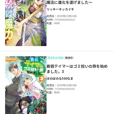
魔法に進化を遂げました～
リッキー
キッカイキ
発売日：
2020年10月10日
ISBN：
9784866990620
判型：
A6判
ライトノベル
発売中
最弱テイマーはゴミ拾いの旅を始め
ました。3
ほのぼのる500
なま
発売日：
2020年10月10日
ISBN：
9784866990583
判型：
B6判