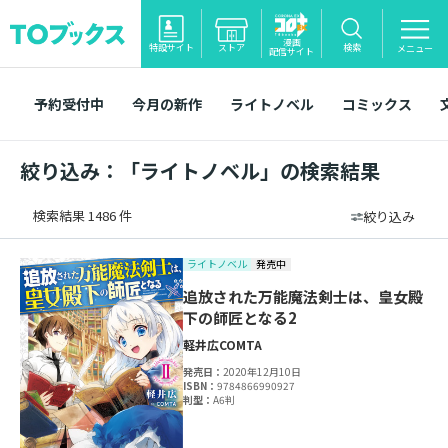
漫画
特設サイト
ストア
検索
メニュー
配信サイト
予約受付中
今月の新作
ライトノベル
コミックス
絞り込み：「ライトノベル」の検索結果
検索結果 1486 件
絞り込み
ライトノベル
発売中
追放された万能魔法剣士は、皇女殿
下の師匠となる2
軽井広
COMTA
発売日：
2020年12月10日
ISBN：
9784866990927
判型：
A6判