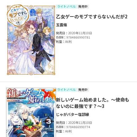
ライトノベル
発売中
乙女ゲーのモブですらないんだが2
玉露
條
発売日：
2020年11月10日
ISBN：
9784866990781
判型：
A6判
ライトノベル
発売中
新しいゲーム始めました。～使命も
ないのに最強です？～3
じゃがバター
塩部縁
発売日：
2020年11月10日
ISBN：
9784866990774
判型：
A6判