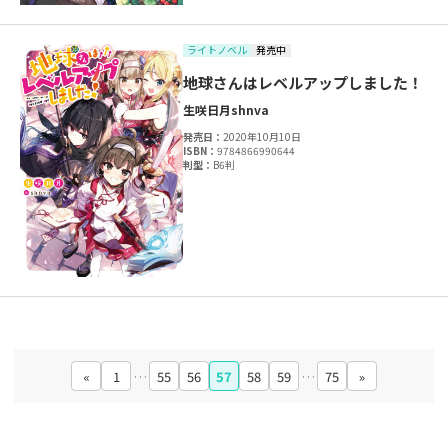
ライトノベル
発売中
地球さんはレベルアップしました！
生咲日月
shnva
発売日：
2020年10月10日
ISBN：
9784866990644
判型：
B6判
«
1
…
55
56
57
58
59
…
75
»