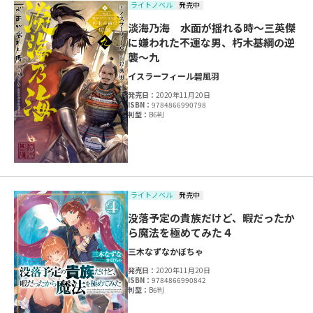
ライトノベル
発売中
淡海乃海 水面が揺れる時～三英傑
に嫌われた不運な男、朽木基綱の逆
襲～九
イスラーフィール
碧風羽
発売日：
2020年11月20日
ISBN：
9784866990798
判型：
B6判
ライトノベル
発売中
没落予定の貴族だけど、暇だったか
ら魔法を極めてみた４
三木なずな
かぼちゃ
発売日：
2020年11月20日
ISBN：
9784866990842
判型：
B6判