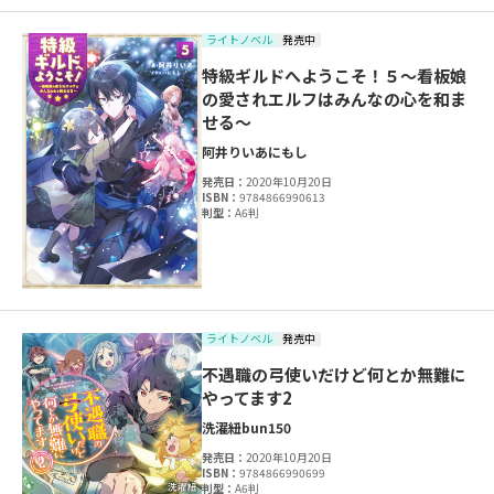
ライトノベル
発売中
特級ギルドへようこそ！５～看板娘
の愛されエルフはみんなの心を和ま
せる～
阿井りいあ
にもし
発売日：
2020年10月20日
ISBN：
9784866990613
判型：
A6判
ライトノベル
発売中
不遇職の弓使いだけど何とか無難に
やってます2
洗濯紐
bun150
発売日：
2020年10月20日
ISBN：
9784866990699
判型：
A6判