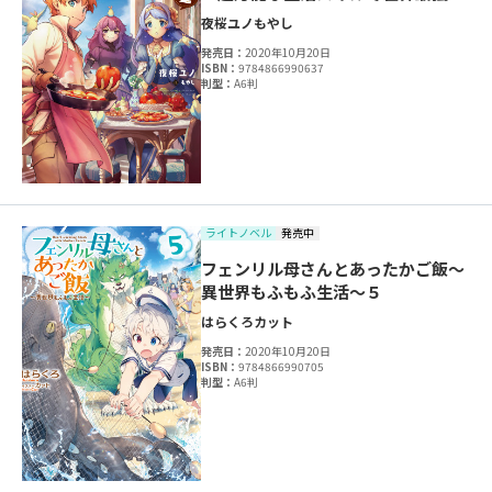
夜桜ユノ
もやし
発売日：
2020年10月20日
ISBN：
9784866990637
判型：
A6判
ライトノベル
発売中
フェンリル母さんとあったかご飯～
異世界もふもふ生活～５
はらくろ
カット
発売日：
2020年10月20日
ISBN：
9784866990705
判型：
A6判