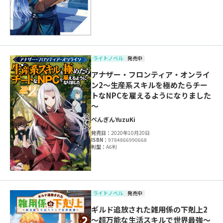
ライトノベル
発売中
アナザー・フロンティア・オンライ
ン2～生産系スキルを極めたらチー
トなNPCを雇えるようになりました
～
ぺんぎん
YuzuKi
発売日：
2020年10月20日
ISBN：
9784866990668
判型：
A6判
ライトノベル
発売中
ギルド追放された雑用係の下剋上2
～超万能な生活スキルで世界最強～