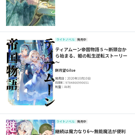
ライトノベル
発売中
ティアムーン帝国物語５～断頭台か
ら始まる、姫の転生逆転ストーリー
～
餅月望
Gilse
発売日：
2020年10月10日
ISBN：
9784866990651
判型：
A6判
ライトノベル
発売中
継続は魔力なり6～無能魔法が便利