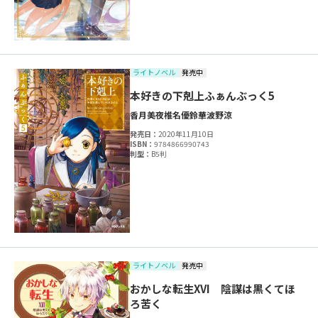
ライトノベル
発売中
本好きの下剋上ふぁんぶっく5
香月美夜
椎名優
鈴華
波野涼
発売日：
2020年11月10日
ISBN：
9784866990743
判型：
B5判
ライトノベル
発売中
おかしな転生XVI 陰謀は黒くてほ
ろ苦く