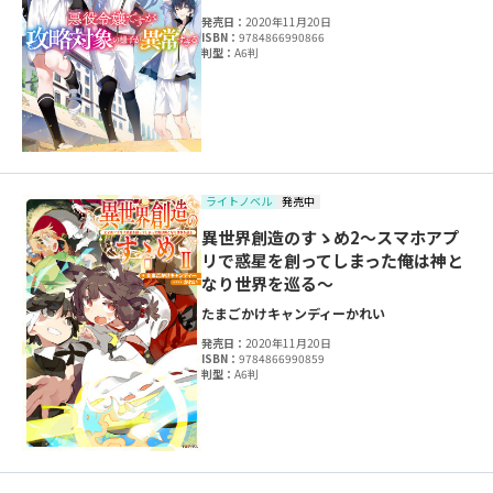
発売日：
2020年11月20日
ISBN：
9784866990866
判型：
A6判
ライトノベル
発売中
異世界創造のすゝめ2～スマホアプ
リで惑星を創ってしまった俺は神と
なり世界を巡る～
たまごかけキャンディー
かれい
発売日：
2020年11月20日
ISBN：
9784866990859
判型：
A6判