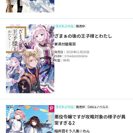
ライトノベル
発売中
ざまぁの後の王子様とわたし
家具付
碧風羽
発売日：
2020年11月20日
ISBN：
9784866990804
判型：
B6判
ライトノベル
発売中
Celicaノベルス
悪役令嬢ですが攻略対象の様子が異
常すぎる2
稲井田そう
八美☆わん