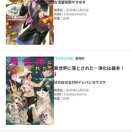
古流望
珠梨やすゆき
発売日：
2020年11月10日
ISBN：
9784866990729
判型：
A6判
ライトノベル
発売中
異世界に落とされた…浄化は基本！
3
ほのぼのる500
イシバシヨウスケ
発売日：
2020年11月10日
ISBN：
9784866990750
判型：
A6判