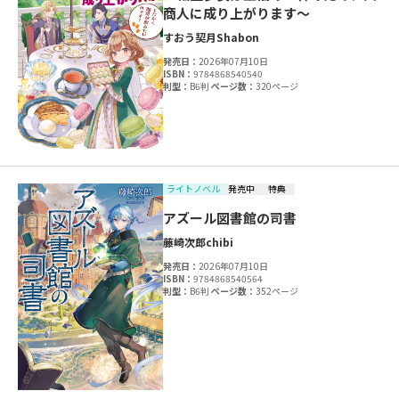
商人に成り上がります～
すおう契月
Shabon
発売日：
2026年07月10日
ISBN：
9784868540540
判型：
B6判
ページ数：
320ページ
ライトノベル
発売中
特典
アズール図書館の司書
藤崎次郎
chibi
発売日：
2026年07月10日
ISBN：
9784868540564
判型：
B6判
ページ数：
352ページ