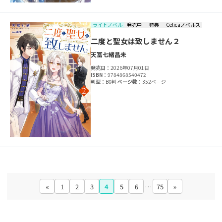
ライトノベル
発売中
特典
Celicaノベルス
二度と聖女は致しません２
天冨七緒
昌未
発売日：
2026年07月01日
ISBN：
9784868540472
判型：
B6判
ページ数：
352ページ
«
1
2
3
4
5
6
…
75
»