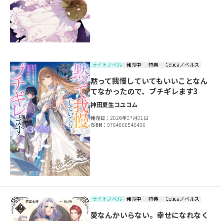
ライトノベル
発売中
特典
Celicaノベルス
黙って我慢していてもいいことなん
てなかったので、ブチギレます3
神田夏生
コユコム
発売日：
2026年07月01日
ISBN：
9784868540496
ライトノベル
発売中
特典
Celicaノベルス
愛なんかいらない。幸せになれなく