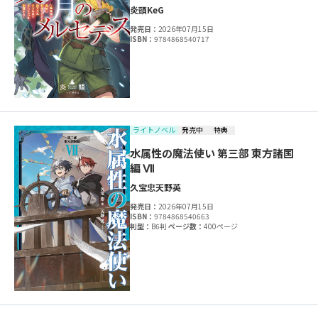
炎頭
KeG
発売日：
2026年07月15日
ISBN：
9784868540717
ライトノベル
発売中
特典
水属性の魔法使い 第三部 東方諸国
編 Ⅶ
久宝忠
天野英
発売日：
2026年07月15日
ISBN：
9784868540663
判型：
B6判
ページ数：
400ページ