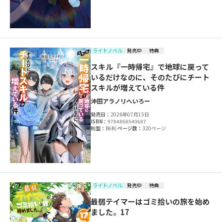
ライトノベル
発売中
特典
スキル『一時帰宅』で地球に戻って
いるだけなのに、そのたびにチート
スキルが増えている件
沖田アラノリ
へいろー
発売日：
2026年07月15日
ISBN：
9784868540687
判型：
B6判
ページ数：
320ページ
ライトノベル
発売中
特典
最弱テイマーはゴミ拾いの旅を始め
ました。17