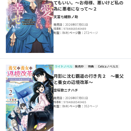
てもいい。～お母様、悪いけど私の
為に悪者になって～２
天冨七緒
鈴ノ助
発売日：
2026年07月01日
ISBN：
9784868540489
判型：
B6判
ページ数：
272ページ
ライトノベル
発売中
特典
Celicaノベルス
月影に沈む覇道の行き先２ ～養父
と養女の辺境改革～
空桜歌
ニナハチ
発売日：
2026年07月01日
ISBN：
9784868540465
判型：
B6判
ページ数：
352ページ