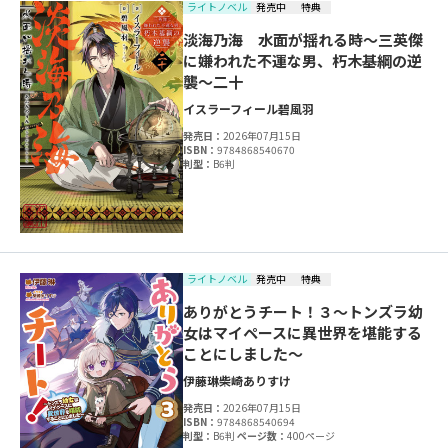
ライトノベル
発売中
特典
淡海乃海 水面が揺れる時～三英傑
に嫌われた不運な男、朽木基綱の逆
襲～二十
イスラーフィール
碧風羽
発売日：
2026年07月15日
ISBN：
9784868540670
判型：
B6判
ライトノベル
発売中
特典
ありがとうチート！３～トンズラ幼
女はマイペースに異世界を堪能する
ことにしました～
伊藤琳
柴崎ありすけ
発売日：
2026年07月15日
ISBN：
9784868540694
判型：
B6判
ページ数：
400ページ