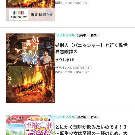
ISBN：
9784868540557
ライトノベル
発売中
特典
処刑人【パニッシャー】と行く異世
界冒険譚３
きりしま
ttl
発売日：
2026年07月10日
ISBN：
9784868540557
ライトノベル
発売中
特典
とにかく珈琲が飲みたいのです！ 3
～転生少女は至福の一杯のため、大