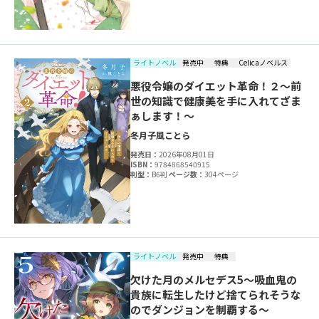
ライトノベル
発売中
特典
Celicaノベルス
悪役令嬢のダイエット革命！２～前
世の知識で健康美を手に入れてざま
ぁします！～
冬月子
風ことら
発売日：
2026年08月01日
ISBN：
9784868540915
判型：
B6判
ページ数：
304ページ
ライトノベル
発売中
特典
欠けた月のメルセデス5～吸血鬼の
貴族に転生したけど捨てられそうな
のでダンジョンを制覇する～