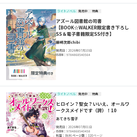
ライトノベル
発売中
特典
アズール図書館の司書
【BOOK☆WALKER限定書き下ろし
SS＆電子書籍限定SS付き】
藤崎次郎
chibi
発売日：
2026年07月10日
ISBN：
9784868540564
ライトノベル
発売中
特典
ヒロイン？聖女？いいえ、オールワ
ークスメイドです（誇）！10
あてきち
雪子
発売日：
2026年07月01日
ISBN：
9784868540458
判型：
B6判
ページ数：
320ページ