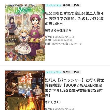
ライトノベル
発売中
特典
祖父母をたずねて家出兄弟二人旅４
～お祭りでの奮闘、たのしいひと夏
の思い出～
泉きよらか
蓮深ふみ
発売日：
2026年07月10日
ISBN：
9784868540533
判型：
B6判
ページ数：
304ページ
ライトノベル
発売中
特典
処刑人【パニッシャー】と行く異世
界冒険譚3【BOOK☆WALKER限定
書き下ろしSS＆電子書籍限定SS付
き】
きりしま
ttl
発売日：
2026年07月10日