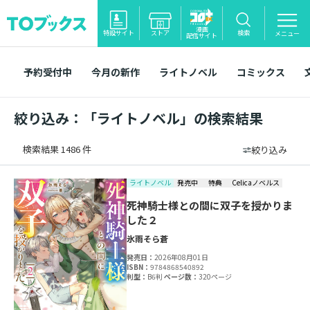
漫画
特設サイト
ストア
検索
メニュー
配信サイト
予約受付中
今月の新作
ライトノベル
コミックス
絞り込み：「ライトノベル」の検索結果
検索結果 1486 件
絞り込み
ライトノベル
発売中
特典
Celicaノベルス
死神騎士様との間に双子を授かりま
した２
氷雨そら
蒼
発売日：
2026年08月01日
ISBN：
9784868540892
判型：
B6判
ページ数：
320ページ