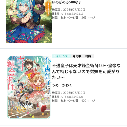
ほのぼのる500
なま
発売日：
2026年07月10日
ISBN：
9784868540519
判型：
B6判
ページ数：
368ページ
ライトノベル
発売中
特典
不遇皇子は天才錬金術師10～皇帝な
んて柄じゃないので弟妹を可愛がり
たい～
うめー
かわく
発売日：
2026年07月10日
ISBN：
9784868540526
判型：
B6判
ページ数：
400ページ