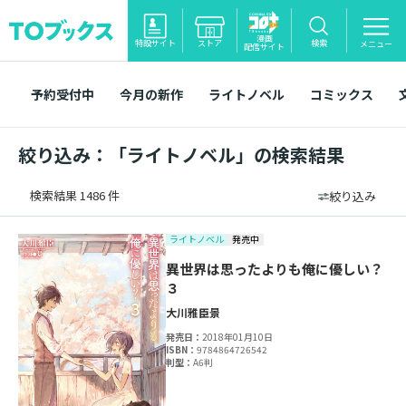
漫画
特設サイト
ストア
検索
メニュー
配信サイト
予約受付中
今月の新作
ライトノベル
コミックス
絞り込み：「ライトノベル」の検索結果
検索結果 1486 件
絞り込み
ライトノベル
発売中
異世界は思ったよりも俺に優しい？
３
大川雅臣
景
発売日：
2018年01月10日
ISBN：
9784864726542
判型：
A6判