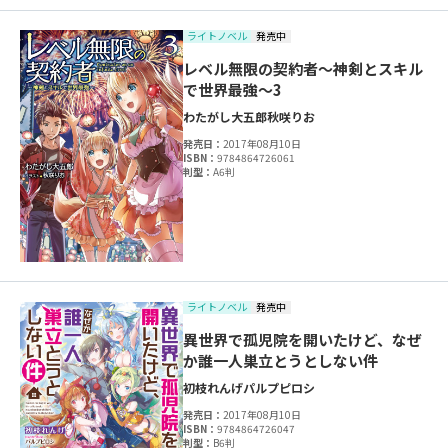
ライトノベル
発売中
レベル無限の契約者～神剣とスキル
で世界最強～3
わたがし大五郎
秋咲りお
発売日：
2017年08月10日
ISBN：
9784864726061
判型：
A6判
ライトノベル
発売中
異世界で孤児院を開いたけど、なぜ
か誰一人巣立とうとしない件
初枝れんげ
パルプピロシ
発売日：
2017年08月10日
ISBN：
9784864726047
判型：
B6判