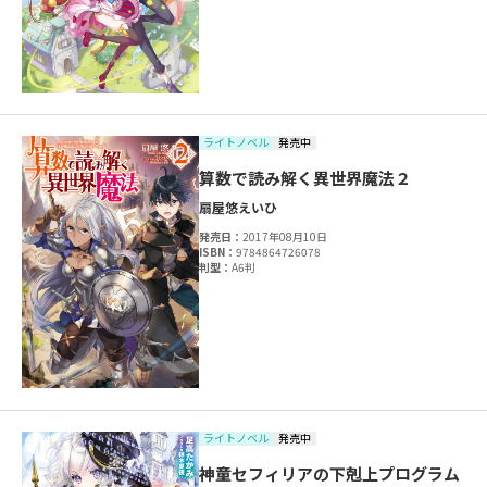
ライトノベル
発売中
算数で読み解く異世界魔法２
扇屋悠
えいひ
発売日：
2017年08月10日
ISBN：
9784864726078
判型：
A6判
ライトノベル
発売中
神童セフィリアの下剋上プログラム