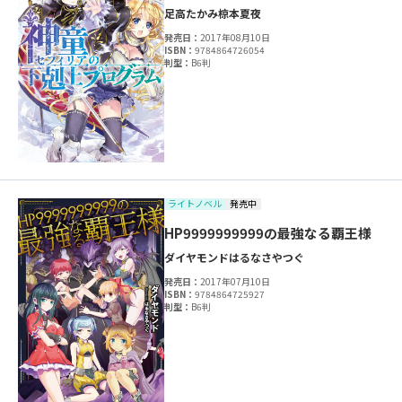
足高たかみ
椋本夏夜
発売日：
2017年08月10日
ISBN：
9784864726054
判型：
B6判
ライトノベル
発売中
HP9999999999の最強なる覇王様
ダイヤモンド
はるなさやつぐ
発売日：
2017年07月10日
ISBN：
9784864725927
判型：
B6判