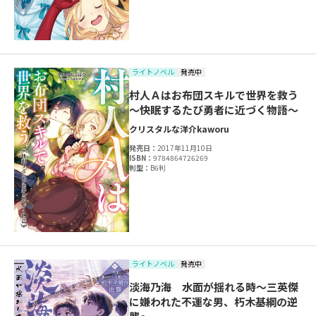
ライトノベル
発売中
村人Ａはお布団スキルで世界を救う
～快眠するたび勇者に近づく物語～
クリスタルな洋介
kaworu
発売日：
2017年11月10日
ISBN：
9784864726269
判型：
B6判
ライトノベル
発売中
淡海乃海 水面が揺れる時～三英傑
に嫌われた不運な男、朽木基綱の逆