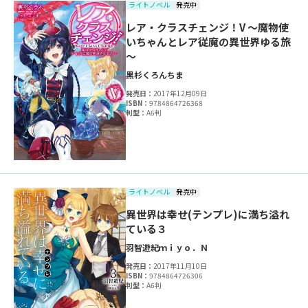
ライトノベル
発売中
レア・クラスチェンジ！V ～魔物使
いちゃんとレア従魔の異世界ゆる旅
～
黒杉くろん
ちま
発売日：
2017年12月09日
ISBN：
9784864726368
判型：
A6判
ライトノベル
発売中
異世界は幸せ(テンプレ)に満ち溢れ
ている３
羽智遊紀
ｍｉｙｏ．Ｎ
発売日：
2017年11月10日
ISBN：
9784864726306
判型：
A6判