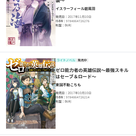
襲～
イスラーフィール
碧風羽
発売日：
2017年11月10日
ISBN：
9784864726276
判型：
B6判
ライトノベル
発売中
ゼロ能力者の英雄伝説～最強スキル
はセーブ＆ロード～
東国不動
こちも
発売日：
2017年10月10日
ISBN：
9784864726214
判型：
B6判