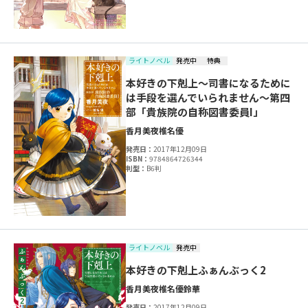
ライトノベル
発売中
特典
本好きの下剋上～司書になるために
は手段を選んでいられません～第四
部「貴族院の自称図書委員I」
香月美夜
椎名優
発売日：
2017年12月09日
ISBN：
9784864726344
判型：
B6判
ライトノベル
発売中
本好きの下剋上ふぁんぶっく2
香月美夜
椎名優
鈴華
発売日：
2017年12月09日