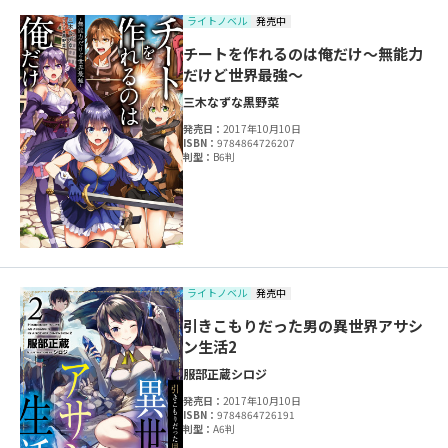
ライトノベル
発売中
チートを作れるのは俺だけ～無能力
だけど世界最強～
三木なずな
黒野菜
発売日：
2017年10月10日
ISBN：
9784864726207
判型：
B6判
ライトノベル
発売中
引きこもりだった男の異世界アサシ
ン生活2
服部正蔵
シロジ
発売日：
2017年10月10日
ISBN：
9784864726191
判型：
A6判