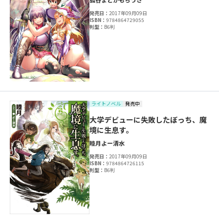
発売日：
2017年09月09日
ISBN：
9784864729055
判型：
B6判
ライトノベル
発売中
大学デビューに失敗したぼっち、魔
境に生息す。
睦月
よー清水
発売日：
2017年09月09日
ISBN：
9784864726115
判型：
B6判