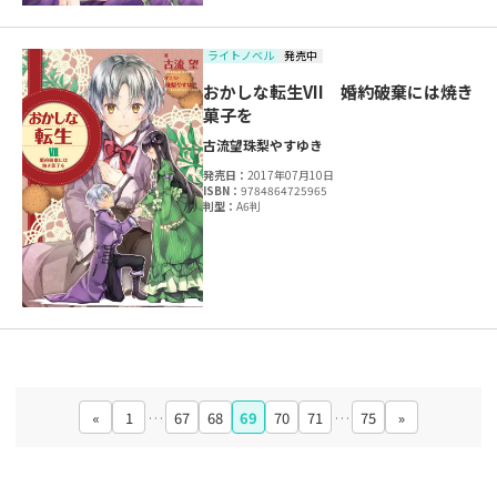
ライトノベル
発売中
おかしな転生VII 婚約破棄には焼き
菓子を
古流望
珠梨やすゆき
発売日：
2017年07月10日
ISBN：
9784864725965
判型：
A6判
«
1
…
67
68
69
70
71
…
75
»