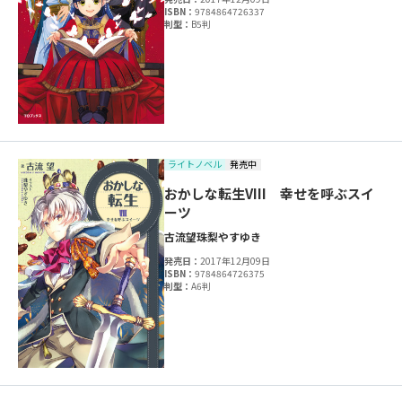
ISBN：
9784864726337
判型：
B5判
ライトノベル
発売中
おかしな転生VIII 幸せを呼ぶスイ
ーツ
古流望
珠梨やすゆき
発売日：
2017年12月09日
ISBN：
9784864726375
判型：
A6判