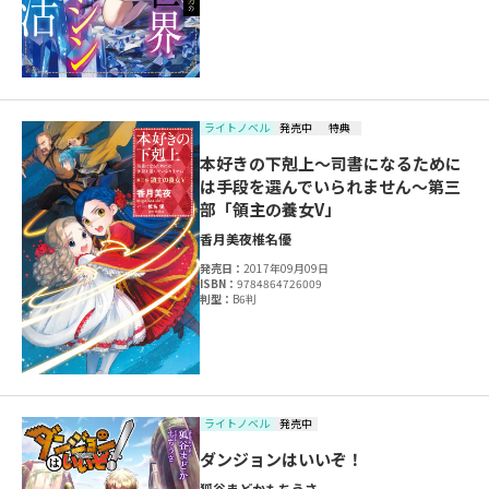
ライトノベル
発売中
特典
本好きの下剋上～司書になるために
は手段を選んでいられません～第三
部「領主の養女V」
香月美夜
椎名優
発売日：
2017年09月09日
ISBN：
9784864726009
判型：
B6判
ライトノベル
発売中
ダンジョンはいいぞ！
狐谷まどか
もちうさ