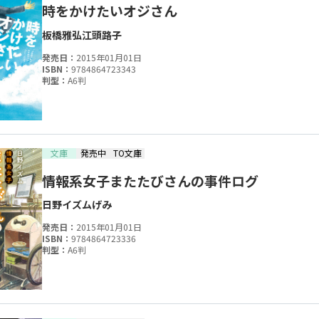
時をかけたいオジさん
板橋雅弘
江頭路子
発売日：
2015年01月01日
ISBN：
9784864723343
判型：
A6判
文庫
発売中
TO文庫
情報系女子またたびさんの事件ログ
日野イズム
げみ
発売日：
2015年01月01日
ISBN：
9784864723336
判型：
A6判