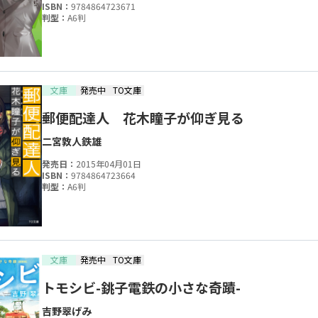
ISBN：
9784864723671
判型：
A6判
文庫
発売中
TO文庫
郵便配達人 花木瞳子が仰ぎ見る
二宮敦人
鉄雄
発売日：
2015年04月01日
ISBN：
9784864723664
判型：
A6判
文庫
発売中
TO文庫
トモシビ-銚子電鉄の小さな奇蹟-
吉野翠
げみ