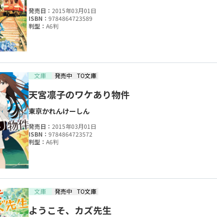
発売日：
2015年03月01日
ISBN：
9784864723589
判型：
A6判
文庫
発売中
TO文庫
天宮凛子のワケあり物件
東京かれん
けーしん
発売日：
2015年03月01日
ISBN：
9784864723572
判型：
A6判
文庫
発売中
TO文庫
ようこそ、カズ先生