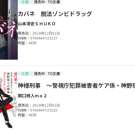
文庫
発売中
TO文庫
カバネ 脱法ゾンビドラッグ
山本清史
ＳＨＵＫＯ
発売日：
2014年12月01日
ISBN：
9784864723237
判型：
A6判
文庫
発売中
TO文庫
神様刑事 ～警視庁犯罪被害者ケア係・神野
関口暁人
ｍａ２
発売日：
2014年12月01日
ISBN：
9784864723220
判型：
A6判