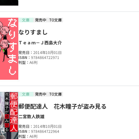
文庫
発売中
TO文庫
なりすまし
Ｔｅａｍ－Ｊ
西島大介
発売日：
2014年10月01日
ISBN：
9784864722971
判型：
A6判
文庫
発売中
TO文庫
郵便配達人 花木瞳子が盗み見る
二宮敦人
鉄雄
発売日：
2014年10月01日
ISBN：
9784864722964
判型：
A6判