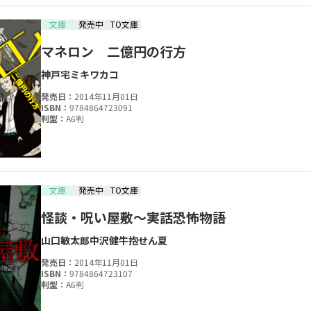
文庫
発売中
TO文庫
マネロン 二億円の行方
神戸宅
ミキワカコ
発売日：
2014年11月01日
ISBN：
9784864723091
判型：
A6判
文庫
発売中
TO文庫
怪談・呪い屋敷～実話恐怖物語
山口敏太郎
中沢健
牛抱せん夏
発売日：
2014年11月01日
ISBN：
9784864723107
判型：
A6判