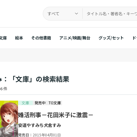
すべて
文庫
絵本
その他書籍
アニメ/映画/舞台
グッズ/セット
ド
み：「文庫」の検索結果
6 件
文庫
発売中
TO文庫
婚活刑事－花田米子に激震－
安道やすみち
犬倉すみ
発売日：
2015年04月01日