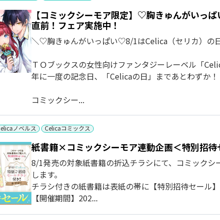
【コミックシーモア限定】♡胸きゅんがいっぱい♡
直前！フェア実施中！
＼♡胸きゅんがいっぱい♡8/1はCelica（セリカ）の
ＴＯブックスの女性向けファンタジーレーベル「Celi
年に一度の記念日、「Celicaの日」まであとわずか！
コミックシー...
Celicaノベルス
Celicaコミックス
紙書籍×コミックシーモア連動企画＜特別招待
8/1発売の対象紙書籍の折込チラシにて、コミック
します。
チラシ付きの紙書籍は表紙の帯に【特別招待セール】
【開催期間】202...