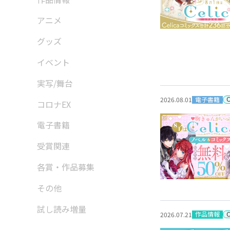
アニメ
グッズ
イベント
実写/舞台
電子書籍
2026.08.01
コロナEX
電子書籍
受賞関連
各賞・作品募集
その他
試し読み増量
作品情報
2026.07.21