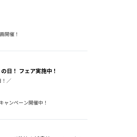
企画開催！
カ）の日！ フェア実施中！
日！／
模キャンペーン開催中！