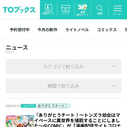
漫画
特設サイト
ストア
検索
メニュー
配信サイト
予約受付中
今月の新作
ライトノベル
コミックス
ニュース
News
カテゴリで絞り込み
期間で絞り込み
ありがとうチート！
コロナEX
2026.07.27
『ありがとうチート！～トンズラ幼女はマ
イペースに異世界を堪能することにしまし
た～@COMIC』が【漫画配信サイトコロナ