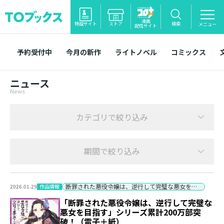
漫画
特設サイト
ストア
検索
メニュー
配信サイト
予約受付中
今月の新作
ライトノベル
コミックス
ニュース
News
カテゴリで絞り込み
期間で絞り込み
断罪された悪役令嬢は、逆行して完璧な悪女を目指す
作品情報
2026.01.29
「断罪された悪役令嬢は、逆行して完璧な
悪女を目指す」シリーズ累計200万部突
破！（電子＋紙）