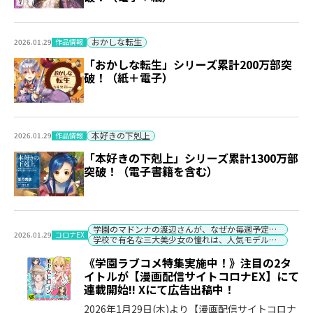
おかしな転生
作品情報
2026.01.29
「おかしな転生」シリーズ累計200万部突
破！（紙＋電子）
本好きの下剋上
作品情報
2026.01.29
「本好きの下剋上」シリーズ累計1300万部
突破！（電子書籍を含む）
学園のマドンナの渡辺さんが、なぜか毎週予定を聞いてくる
コロナEX
2026.01.29
学校で有名な三大美少女の憧れは、人気モデルの“女装”した俺らしい
《学園ラブコメ特集実施中！》注目の2タ
イトルが【漫画配信サイトコロナEX】にて
連載開始‼ Xにて広告出稿中！
2026年1月29日(木)より【漫画配信サイトコロナ