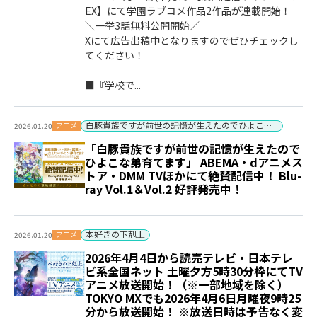
EX】にて学園ラブコメ作品2作品が連載開始！
＼一挙3話無料公開開始／
Xにて広告出稿中となりますのでぜひチェックし
てください！
■『学校で...
白豚貴族ですが前世の記憶が生えたのでひよこな弟育てます
アニメ
2026.01.20
「白豚貴族ですが前世の記憶が生えたので
ひよこな弟育てます」 ABEMA・dアニメス
トア・DMM TVほかにて絶賛配信中！ Blu-
ray Vol.1＆Vol.2 好評発売中！
本好きの下剋上
アニメ
2026.01.20
2026年4月4日から読売テレビ・日本テレ
ビ系全国ネット 土曜夕方5時30分枠にてTV
アニメ放送開始！（※一部地域を除く）
TOKYO MXでも2026年4月6日月曜夜9時25
分から放送開始！ ※放送日時は予告なく変