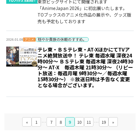
東京ビッグサイトにて開催されます
「AnimeJapan 2026」に初出展いたします。
TOブックスのアニメ化作品の展示や、グッズ販
売も予定もしております
穏やか貴族の休暇のすすめ。
アニメ
2026.01.08
テレ東・ＢＳテレ東・AT-XほかにてTVア
ニメ絶賛放送中！ テレ東 毎週水曜 深夜24
時00分～ ＢＳテレ東 毎週木曜 深夜24時30
分～ AT-X 毎週木曜 21時30分～ （リピー
ト放送：毎週月曜 9時30分～／毎週水曜
15時30分～） ※放送日時は予告なく変更
となる場合がございます。
«
1
…
7
8
9
10
11
…
19
»