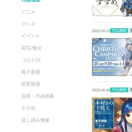
アニメ
グッズ
作品情報
2025.09.10
イベント
実写/舞台
コロナEX
電子書籍
受賞関連
作品情報
2025.06.06
各賞・作品募集
その他
試し読み増量