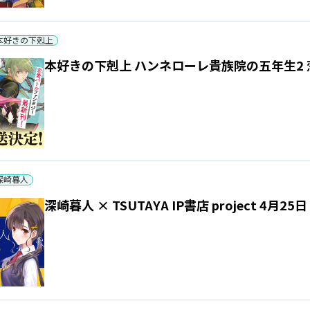
本好きの下剋上
本好きの下剋上 ハンネローレ貴族院の五年生2
深崎暮人
深崎暮人 × TSUTAYA IP書店 project 4