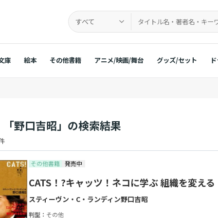
すべて
文庫
絵本
その他書籍
アニメ/映画/舞台
グッズ/セット
ド
：「野口吉昭」の検索結果
 件
その他書籍
発売中
CATS！?キャッツ！ネコに学ぶ 組織を変え
スティーヴン・C・ランディン
野口吉昭
判型：
その他