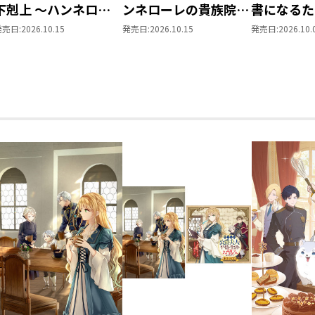
下剋上 ～ハンネロー
ンネローレの貴族院五
書になるた
レの貴族院五年生～
年生～ 「恋してみた
を選んでい
発売日:
2026.10.15
発売日:
2026.10.15
発売日:
2026.10.
「恋してみたいお姫
いお姫様 2」
～ 領主の
様」 ジオラマコマア
Vol.8
クリルスタンド（1巻
4話）