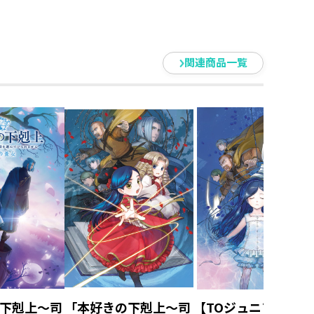
殿の巫女見
第二部「神殿の巫女見
第二部「神殿の巫女
習いIII」
習いIV」
関連商品一覧
下剋上～司
「本好きの下剋上～司
【TOジュニア文庫】