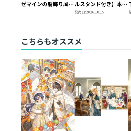
ゼマインの髪飾り風ブ
ルスタンド付き】本好
ローチ
きの下剋上 ～ハンネ
発売日:
2026.10.15
ローレの貴族院五年生
～ 「恋してみたいお
姫様 2」（コミック
ス）
こちらもオススメ