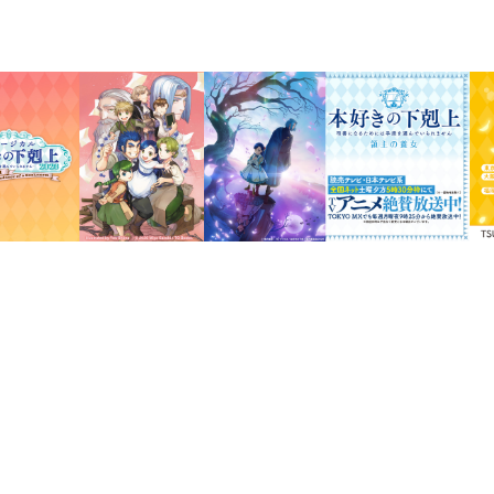
「おかえりなさいませ、フェルディ
ビブリア・ファンタジー最新刊！
ダンケルフェルガーとのディッター勝負
ます。諸問題は解決したものの、乱入し
可能性が浮上した。
その対応は大人達に任せつつ、本人は領
様々な領地や王族との社交が次々と始ま
けれど、ローゼマインの心はどこか落ち
戦の夜にフェルディナンドがエーレンフ
だ。
「わたくし、フェルディナンド様を全力
待ちわびた再会に成人式の奉納舞と、イ
大激走！
書き下ろし短編×２本、
椎名優描き下ろし「四コマ漫画」収録
著者について