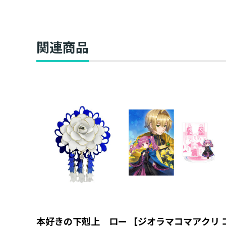
第一部「兵士の娘I」
第一部「兵士の娘II」
関連商品
本好きの下剋上 ロー
【ジオラマコマアクリ