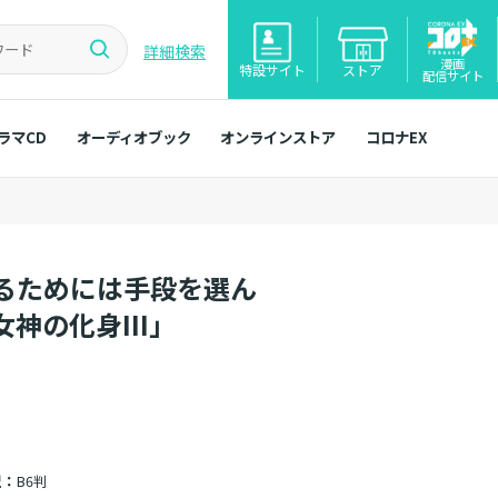
詳細検索
漫画
特設サイト
ストア
配信サイト
ラマCD
オーディオブック
オンラインストア
コロナEX
るためには手段を選ん
神の化身III」
型：
B6判