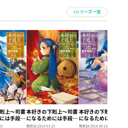
シリーズ一覧
書きつつ、その他の〆切と戦ってい
剋上～司書
本好きの下剋上～司書
本好きの下剋上～司
には手段を
になるためには手段を
になるためには手段
れません～
選んでいられません～
選んでいられません
25
発売日:
2016.03.25
発売日:
2016.06.10