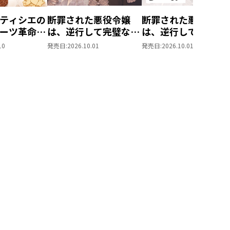
ティシエの
断罪された悪役令嬢
断罪された悪役令嬢
ーツ革命～
は、逆行して完璧な悪
は、逆行して完璧な
もふと愉快
女を目指す11
女を目指す11【シー
10
発売日:
2026.10.01
発売日:
2026.10.01
味しい毎日
モア限定書き下ろし
す！～
SS付き】