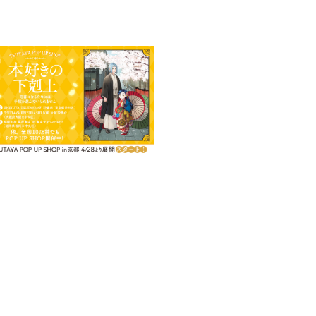
ナンド 様」
で倒れたローゼマインが目を覚
た中央騎士団にトルークを使われた
地対抗戦の準備に取りかかる。
るのだった。
着かない。それもそのはず。対抗
ェストのお茶会室に宿泊予定なの
でお迎えします！」
ベント目白押しで相変わらずの
！