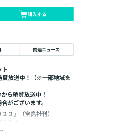
購入する
典
関連ニュース
ット
メ絶賛放送中！（※一部地域を
5分から絶賛放送中！
場合がございます。
０２３」（宝島社刊）
堂入り！
電子書籍を含む）