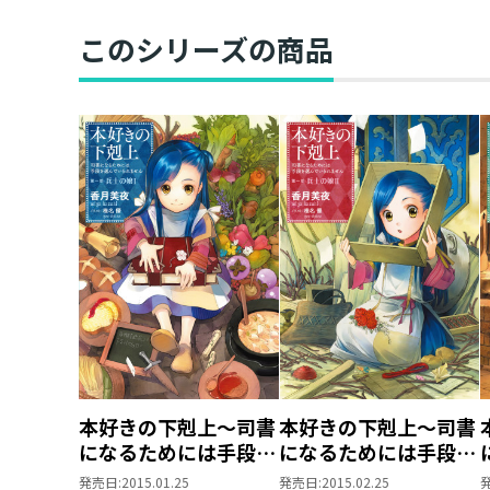
このシリーズの商品
本好きの下剋上～司書
本好きの下剋上～司書
になるためには手段を
になるためには手段を
選んでいられません～
選んでいられません～
発売日:
2015.01.25
発売日:
2015.02.25