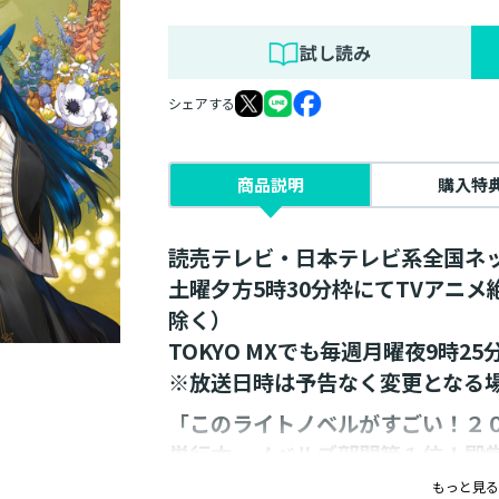
試し読み
シェアする
商品説明
購入特
読売テレビ・日本テレビ系全国ネ
土曜夕方5時30分枠にてTVアニ
除く）
TOKYO MXでも毎週月曜夜9時2
※放送日時は予告なく変更となる
「このライトノベルがすごい！２
単行本・ノベルズ部門第１位！殿
シリーズ累計８００万部突破！（
もっと見る