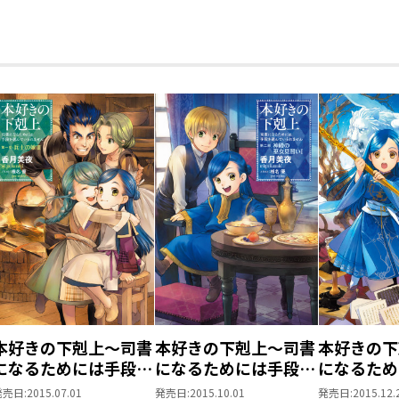
●香月美夜
MIYA KAZUKI
本作でデビュー。
夏の帰省を諦めてふぁんぶっくの原稿を
ます。早くコロナが終息しますように。
本好きの下剋上～司書
本好きの下剋上～司書
本好きの下
になるためには手段を
になるためには手段を
になるため
選んでいられません～
選んでいられません～
選んでいら
発売日:
2015.07.01
発売日:
2015.10.01
発売日:
2015.12.