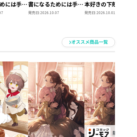
めには手段
書になるためには手段
本好きの下剋上 第
られません
を選んでいられません
部 領主の養女１０
07
発売日:
2026.10.07
発売日:
2026.10.01
養女」DVD
～ 領主の養女」Blu-
ray BOXⅡ
オススメ商品一覧