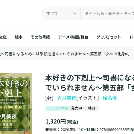
すべて
文庫
絵本
その他書籍
アニメ/映画/舞台
グッズ/セット
ド
～司書になるためには手段を選んでいられません～第五部「女神の化身III」
本好きの下剋上～司書にな
でいられません～第五部「女
[著]
香月美夜
[イラスト]
椎名優
ライトノベル
発売中
特典
1,320円
(税込)
発売日：
2020年9月10日
ISBN：
9784866990385
判