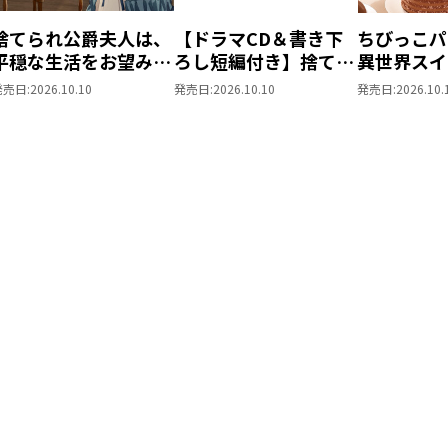
捨てられ公爵夫人は、
【ドラマCD＆書き下
ちびっこパ
平穏な生活をお望みの
ろし短編付き】捨てら
異世界スイ
ようです5
れ公爵夫人は、平穏な
パパともふ
発売日:
2026.10.10
発売日:
2026.10.10
発売日:
2026.10.
生活をお望みのようで
な仲間と美
す5
を過ごしま