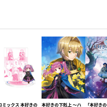
第一部「兵士の娘III」
第二部「神殿の巫女見
第二部「神
習いI」
習いII」
コミックス 本好きの
本好きの下剋上 ～ハ
「本好きの