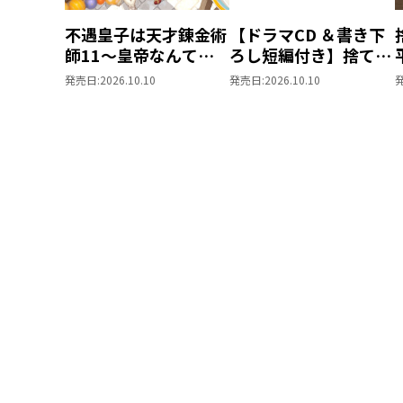
不遇皇子は天才錬金術
【ドラマCD ＆書き下
師11～皇帝なんて柄
ろし短編付き】捨てら
じゃないので弟妹を可
れ公爵夫人は、平穏な
発売日:
2026.10.10
発売日:
2026.10.10
愛がりたい～
生活をお望みのようで
す5【著：カレヤタミ
エ 直筆サイン本】