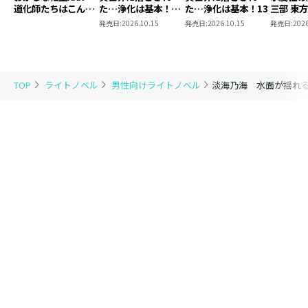
道化師たちはこんが
た…浄化は基本！
た…浄化は基本！13
三部 東
りと
13【ピッコマ限定
発売日:
2026.10.15
発売日:
2026.10.15
発売日:
2026
SS付き】
TOP
ライトノベル
男性向けライトノベル
淡海乃海 水面が揺れ