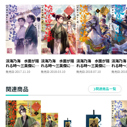
淡海乃海 水面が揺
淡海乃海 水面が揺
淡海乃海 水面が揺
淡海乃海
れる時～三英傑に嫌
れる時～三英傑に嫌
れる時～三英傑に嫌
れる時～
われた不運な男、朽
われた不運な男、朽
われた不運な男、朽
われた不
発売日:
2017.11.10
発売日:
2018.03.10
発売日:
2018.07.10
発売日:
2018
木基綱の逆襲～
木基綱の逆襲～弐
木基綱の逆襲～参
木基綱の
関連商品
関連商品一覧