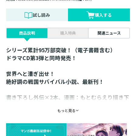
試し読み
購入する
商品説明
購入特典
関連ニュース
シリーズ累計95万部突破！（電子書籍含む）
ドラマCD第3弾と同時発売！
世界へと漕ぎ出せ！
絶好調の戦国サバイバル小説、最新刊！
書き下ろし外伝×2本、漫画：もとむらえり描き下
ろし応援漫画も収録！
もっと見る
1584年。基綱が九州を平定し、太政大臣に就任した年。
息子・堅綱を征夷大将軍に就任させることで、「幕府」
という政【まつりごと】の形に終止符を打った。