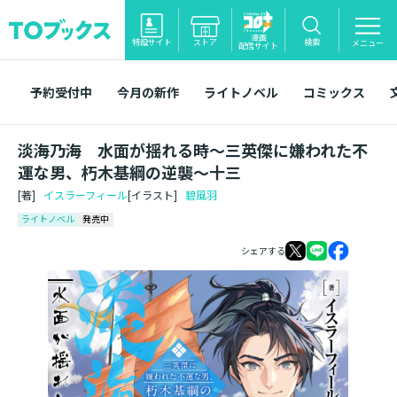
漫画
特設サイト
ストア
検索
メニュー
配信サイト
予約受付中
今月の新作
ライトノベル
コミックス
淡海乃海 水面が揺れる時～三英傑に嫌われた不
運な男、朽木基綱の逆襲～十三
[著]
イスラーフィール
[イラスト]
碧風羽
ライトノベル
発売中
シェアする