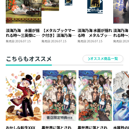
淡海乃海 水面が揺
【メタルブックマー
淡海乃海 水面が揺れ
淡海乃海
れる時～三英傑に嫌
ク付き】淡海乃海
る時 メタルブック
れる時～
われた不運な男、朽
水面が揺れる時～三
マーク
われた不
発売日:
2026.07.15
発売日:
2026.07.15
発売日:
2026.07.15
発売日:
2026
木基綱の逆襲～二十
英傑に嫌われた不運
木基綱の
な男、朽木基綱の逆
襲～20
こちらもオススメ
オススメ商品一覧
おかしな転生XXX
異世界に落とされ
異世界に落とされ
水属性の