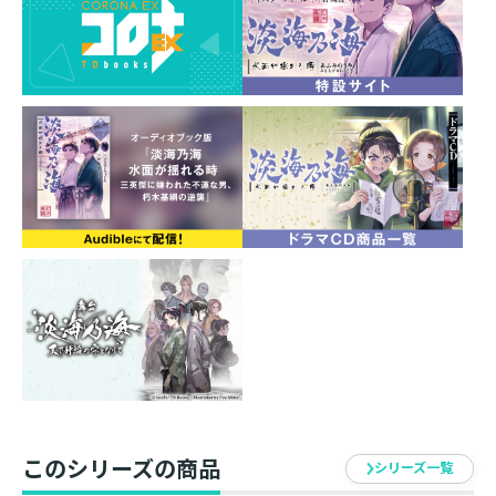
そして新たに開いた政の府は相国府【しょうこくふ】。
相国として最初の仕事は外交――対馬、琉球、朝鮮、そし
て、背後に存在する大帝国・明。
"日本"としての舵取りに頭を悩ませる中、四国では動乱
の兆しが……？
ついに世界へと漕ぎ出した戦国サバイバル小説、最新
刊！
※本作品の電子版には本編終了後に『北政所様の御化粧
係～戦国の世だって美容オタクは趣味に生きたいのです
～』（著：笹倉のり）のお試し版が収録されています。
このシリーズの商品
シリーズ一覧