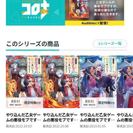
家族が闇落ちしないよう着実に計画を進めていた。
ついに最大の問題人材不足を解決すべく
若きカリスマは“弱肉強食”の獣人国家ズベーラの奴隷１
６２人を保護することに！
“失敗作”と誰もが見捨てた悲惨な運命を背負う彼らを
世界初の魔法学校設立で導く、はずが……。
このシリーズの商品
シリーズ一覧
実際は「力なき者には従わない」と
リッドを“貴族のボンボン”呼ばわりで舐め切る問題児ば
かりだった！
「力を見せてみろ」と挑発された彼は、
１６２人全員同時にかかってきなと余裕の笑みで応じ
て……？
「さあ、授業【バトルロイヤル】を始めます」
獣人族【問題児】を束ね、領地発展へ！
“型破りな腹黒神童”のハートフル家族再創造計画第５
弾！
やり込んだ乙女ゲー
やり込んだ乙女ゲー
やり込んだ乙女ゲー
やり込ん
ムの悪役モブです
ムの悪役モブです
ムの悪役モブです
ムの悪役
が、断罪は嫌なので
が、断罪は嫌なので
が、断罪は嫌なので
が、断罪
発売日:
2022.10.03
発売日:
2022.10.08
発売日:
2023.01.05
発売日:
2023
真っ当に生きます
真っ当に生きます
真っ当に生きます
真っ当に
MIZUNA