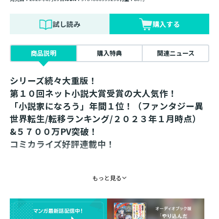
試し読み
購入する
商品説明
購入特典
関連ニュース
シリーズ続々大重版！
第１０回ネット小説大賞受賞の大人気作！
「小説家になろう」年間１位！（ファンタジー異
世界転生/転移ランキング/２０２３年１月時点）
&５７００万PV突破！
コミカライズ好評連載中！
「さあ、授業（バトルロイヤル）を始めます」
もっと見る
“型破りな腹黒神童”が最強獣人族を統べるハート
フル家族再創造計画第５弾！
母を窮地から救ったリッドは、