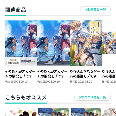
【BOOK☆WALKER
2【BOOK☆WALKER
獣人族は種族毎に耳や尻尾の形が違いますが、当然『毛
限定書き下ろしSS＆
限定書き下ろしSS＆
関連商品
関連商品一覧
並み』も違うので肌触りも違います。私もメルディのよ
電子書籍限定SS付
電子書籍限定SS付
き】
き】
うに彼等をモフモフしたい！……と思いながら5巻をま
とめておりました。まぁ、飼っている猫達を思いっきり
抱きしめましたけどね。当然、猫達には嫌われました
(笑)
やり込んだ乙女ゲー
やり込んだ乙女ゲー
やり込んだ乙女ゲー
やり込ん
ムの悪役モブです
ムの悪役モブです
ムの悪役モブです
ムの悪役
が、断罪は嫌なので
が、断罪は嫌なので
が、断罪は嫌なので
が、断罪
発売日:
2026.09.10
発売日:
2026.09.10
発売日:
2026.05.10
発売日:
2026
真っ当に生きます
真っ当に生きます15
真っ当に生きます14
真っ当
15【BOOK☆WALKER
原作小説
限定書き下ろしSS付
ミックス
こちらもオススメ
オススメ商品一覧
き】
同時購入
典SS付