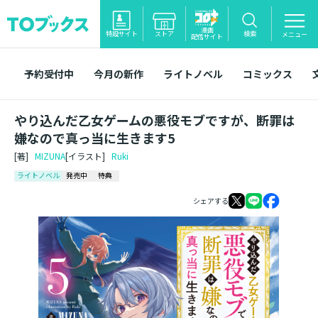
漫画
特設サイト
ストア
検索
メニュー
配信サイト
予約受付中
今月の新作
ライトノベル
コミックス
やり込んだ乙女ゲームの悪役モブですが、断罪は
嫌なので真っ当に生きます5
[著]
MIZUNA
[イラスト]
Ruki
ライトノベル
発売中
特典
シェアする