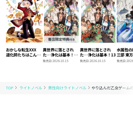
おかしな転生XXX
異世界に落とされ
異世界に落とされ
水属性の
道化師たちはこんが
た…浄化は基本！
た…浄化は基本！13
三部 東
りと
13【ピッコマ限定
発売日:
2026.10.15
発売日:
2026.10.15
発売日:
2026
SS付き】
TOP
ライトノベル
男性向けライトノベル
やり込んだ乙女ゲーム