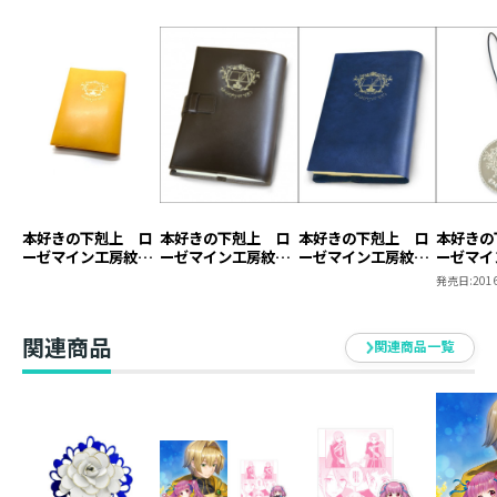
本好きの下剋上 ロ
本好きの下剋上 ロ
本好きの下剋上 ロ
本好きの
ーゼマイン工房紋章
ーゼマイン工房紋章
ーゼマイン工房紋章
ーゼマイ
ブックカバー【塩ビ
ブックカバー【本革
ブックカバー【塩ビ
キーホル
発売日:
2016
製】（ジュニア文庫
製】
製】
用）
関連商品
関連商品一覧