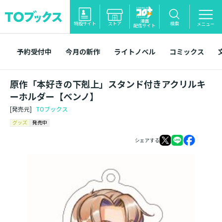
漫画
特設サイト
ストア
検索
メニュー
配信サイト
予約受付中
今月の新作
ライトノベル
コミックス
原作「本好きの下剋上」スタンド付きアクリルキ
ーホルダー【ベンノ】
[発売元]
TOブックス
グッズ
発売中
シェアする