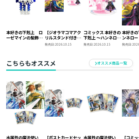
本好きの下剋上 ロ
【ジオラマコマアク
コミックス 本好きの
本好きの
ーゼマインの髪飾り
リルスタンド付き】
下剋上 ～ハンネロー
ンネロー
風ブローチ
本好きの下剋上 ～ハ
レの貴族院五年生～
五年生～
発売日:
2026.10.15
発売日:
2026.10.15
発売日:
2026
ンネローレの貴族院
「恋してみたいお姫
たいお姫
五年生～ 「恋してみ
様」 ジオラマコマ
たいお姫様 2」（コ
アクリルスタンド
こちらもオススメ
オススメ商品一覧
ミックス）
（1巻4話）
水属性の魔法使い
【ポストカードセッ
水属性の魔法使い
【コミッ