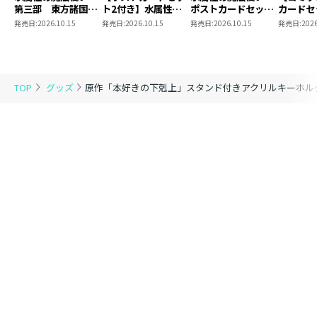
第三部 東方諸国編
ト2付き】水属性の
ポストカードセット
カードセ
8 同時発売まとめ
魔法使い 第三部
2
き】恋し
発売日:
2026.10.15
発売日:
2026.10.15
発売日:
2026.10.15
発売日:
2026
買いセット
東方諸国編8
の代わり
れと言っ
結婚した
がなぜ今
とに？と
TOP
グッズ
原作「本好きの下剋上」スタンド付きアクリルキーホル
＠COMI