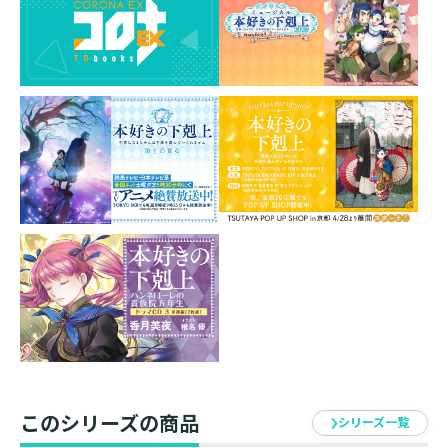
に、ナスカンを外して付属のスタンドで飾ることも可
能。下町時代の思い出が蘇る、かわいい６人をコンプリ
ートしよう！
材質 ： アクリル系樹脂
サイズ ： （約）74mm×42mm
仕様 ： 本体／スタンド／ナスカン
このシリーズの商品
シリーズ一覧