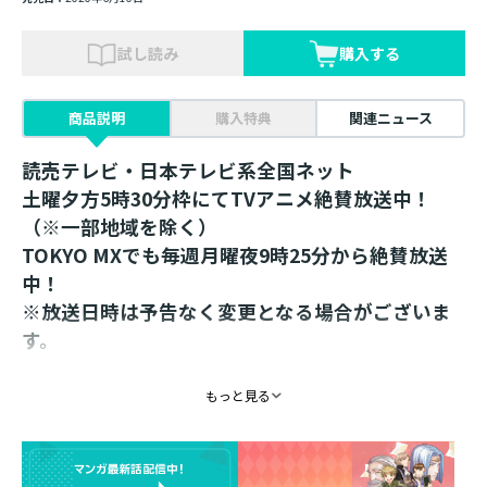
試し読み
購入する
商品説明
購入特典
関連ニュース
読売テレビ・日本テレビ系全国ネット
土曜夕方5時30分枠にてTVアニメ絶賛放送中！
（※一部地域を除く）
TOKYO MXでも毎週月曜夜9時25分から絶賛放送
中！
※放送日時は予告なく変更となる場合がございま
す。
原作ファン待望！椎名優イラストを使用したキャ
もっと見る
ラたちのキーホルダー誕生！（計６種）
マイン家族に、ルッツ、ベンノを加えた、ちびキャラの
キーホルダーが完成しました。鈴華イラスト版と同様