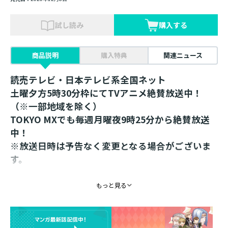
試し読み
購入する
商品説明
購入特典
関連ニュース
読売テレビ・日本テレビ系全国ネット
土曜夕方5時30分枠にてTVアニメ絶賛放送中！
（※一部地域を除く）
TOKYO MXでも毎週月曜夜9時25分から絶賛放送
中！
※放送日時は予告なく変更となる場合がございま
す。
プレイスマット～ローゼマイン～
もっと見る
【プレイスマット仕様】
素材：綿70%・ポリエステル30%
仕様：撥⽔加⼯(刺繍部分除く)