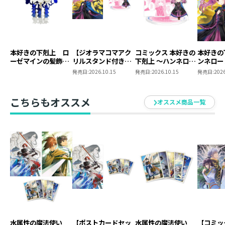
本好きの下剋上 ロ
【ジオラマコマアク
コミックス 本好きの
本好きの
ーゼマインの髪飾り
リルスタンド付き】
下剋上 ～ハンネロー
ンネロー
風ブローチ
本好きの下剋上 ～ハ
レの貴族院五年生～
五年生～
発売日:
2026.10.15
発売日:
2026.10.15
発売日:
2026
ンネローレの貴族院
「恋してみたいお姫
たいお姫
五年生～ 「恋してみ
様」 ジオラマコマ
たいお姫様 2」（コ
アクリルスタンド
こちらもオススメ
オススメ商品一覧
ミックス）
（1巻4話）
水属性の魔法使い
【ポストカードセッ
水属性の魔法使い
【コミッ