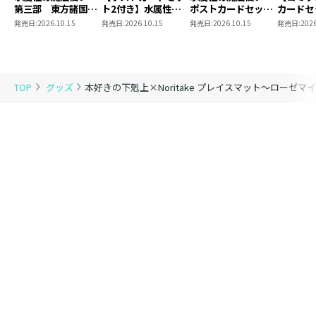
第三部 東方諸国編
ト2付き】水属性の
ポストカードセット
カードセ
8 同時発売まとめ
魔法使い 第三部
2
き】恋し
発売日:
2026.10.15
発売日:
2026.10.15
発売日:
2026.10.15
発売日:
2026
買いセット
東方諸国編8
の代わり
れと言っ
結婚した
がなぜ今
とに？と
TOP
グッズ
本好きの下剋上×Noritake プレイスマット～ローゼマ
＠COMI