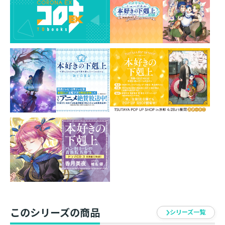
サイズ：L 320mm W 450mm
原産国：⽇本
製造：ブルーミング中⻄
■⼀般的な洗濯可能です。 (柔軟剤のご使⽤は避けてく
ださい)
■ワンポイント刺繍は撥⽔となっておりません。
このシリーズの商品
シリーズ一覧