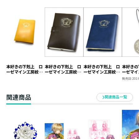
本好きの下剋上 ロ
本好きの下剋上 ロ
本好きの下剋上 ロ
本好きの
ーゼマイン工房紋章
ーゼマイン工房紋章
ーゼマイン工房紋章
ーゼマイ
ブックカバー【塩ビ
ブックカバー【本革
ブックカバー【塩ビ
キーホル
発売日:
2016
製】（ジュニア文庫
製】
製】
用）
関連商品
関連商品一覧