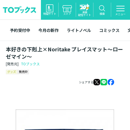
漫画
特設サイト
ストア
検索
メニュー
配信サイト
予約受付中
今月の新作
ライトノベル
コミックス
本好きの下剋上×Noritake プレイスマット～ロー
ゼマイン～
[発売元]
TOブックス
グッズ
発売中
シェアする