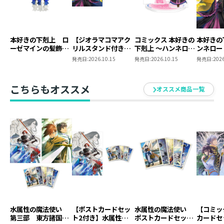
本好きの下剋上 ロ
【ジオラマコマアク
コミックス 本好きの
本好きの
ーゼマインの髪飾り
リルスタンド付き】
下剋上 ～ハンネロー
ンネロー
風ブローチ
本好きの下剋上 ～ハ
レの貴族院五年生～
五年生～
発売日:
2026.10.15
発売日:
2026.10.15
発売日:
2026
ンネローレの貴族院
「恋してみたいお姫
たいお姫
五年生～ 「恋してみ
様」 ジオラマコマ
たいお姫様 2」（コ
アクリルスタンド
こちらもオススメ
オススメ商品一覧
ミックス）
（1巻4話）
水属性の魔法使い
【ポストカードセッ
水属性の魔法使い
【コミッ
第三部 東方諸国編
ト2付き】水属性の
ポストカードセット
カードセ