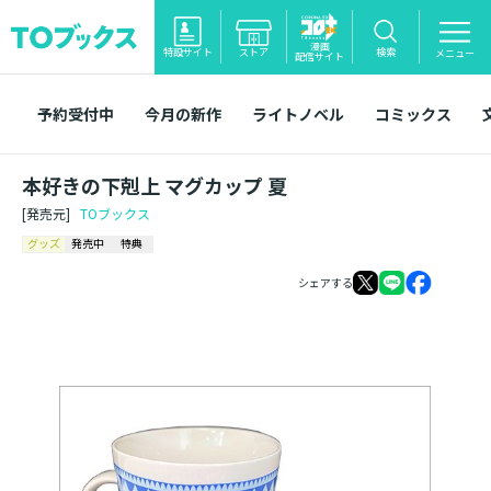
漫画
特設サイト
ストア
検索
メニュー
配信サイト
予約受付中
今月の新作
ライトノベル
コミックス
本好きの下剋上 マグカップ 夏
[発売元]
TOブックス
グッズ
発売中
特典
シェアする