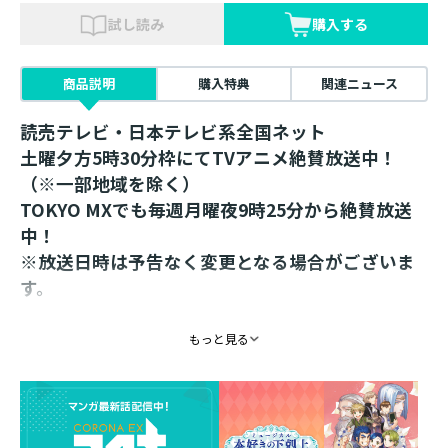
試し読み
購入する
商品説明
購入特典
関連ニュース
読売テレビ・日本テレビ系全国ネット
土曜夕方5時30分枠にてTVアニメ絶賛放送中！
（※一部地域を除く）
TOKYO MXでも毎週月曜夜9時25分から絶賛放送
中！
※放送日時は予告なく変更となる場合がございま
す。
マグカップ 夏
もっと見る
【マグカップ仕様】
素材：陶器
サイズ：口径約80mm 高さ約92mm 容量約
280cc（満水）