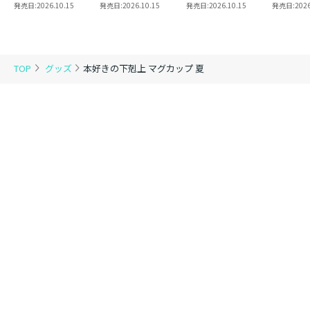
8 同時発売まとめ
魔法使い 第三部
2
き】恋し
発売日:
2026.10.15
発売日:
2026.10.15
発売日:
2026.10.15
発売日:
2026
買いセット
東方諸国編8
の代わり
れと言っ
結婚した
がなぜ今
とに？と
TOP
グッズ
本好きの下剋上 マグカップ 夏
＠COMI