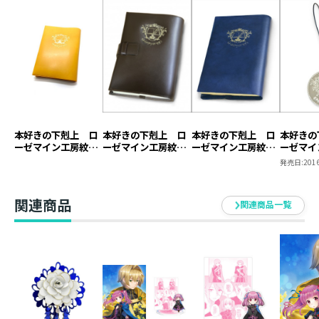
本好きの下剋上 ロ
本好きの下剋上 ロ
本好きの下剋上 ロ
本好きの
ーゼマイン工房紋章
ーゼマイン工房紋章
ーゼマイン工房紋章
ーゼマイ
ブックカバー【塩ビ
ブックカバー【本革
ブックカバー【塩ビ
キーホル
発売日:
2016
製】（ジュニア文庫
製】
製】
用）
関連商品
関連商品一覧