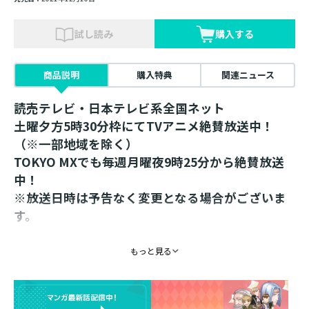
試し読み
購入する
商品説明
購入特典
関連ニュース
読売テレビ・日本テレビ系全国ネット
土曜夕方5時30分枠にてTVアニメ絶賛放送中！
（※一部地域を除く）
TOKYO MXでも毎週月曜夜9時25分から絶賛放送
中！
※放送日時は予告なく変更となる場合がございま
す。
貴族院で学生たちが持つ神々のお守り×３種！
もっと見る
書籍に出てきた神々のお守りをイメージして制作。
お守りには神の記号を刻み、色は神の貴色にできるだけ
近付けました。