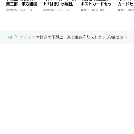
イラスト：こよいみつき
第三部 東方諸国編
ト2付き】水属性の
ポストカードセット
カードセ
8 同時発売まとめ
魔法使い 第三部
2
き】恋し
発売日:
2026.10.15
発売日:
2026.10.15
発売日:
2026.10.15
発売日:
2026
買いセット
東方諸国編8
の代わり
「リュールラディ様、ローゼマイン様に御加護を得たこ
れと言っ
とを報告したら、恋物語の貸し出しを許可してください
結婚した
がなぜ今
ました！」
とに？と
「本当に素敵な恋物語に出会えるなんて！ ブルーアン
TOP
グッズ
本好きの下剋上 京七宝お守りストラップ3点セット
＠COMI
ファにわたくしのお祈りが届いたのですね」
「こちらが新作の貴族院の恋物語です。どうぞご覧くだ
さい」
「ありがとう存じます、ミュリエラ様。また感想を話し
合いましょうね」
ブルーアンファ（色：若苗色） text by 香月美夜
素材 ： 純銀七宝（天板）/真鍮・ロ
ジウムメッキ（枠金具）/絹100％（ストラップ）
お守りサイズ ： 組紐部分／約10cm
お守り部分／直径約2.5cm
イラストカードサイズ ： 88×68mm／両面カラー
生産地 ： 日本（工場／京都）