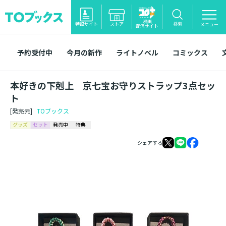
漫画
特設サイト
ストア
検索
メニュー
配信サイト
予約受付中
今月の新作
ライトノベル
コミックス
本好きの下剋上 京七宝お守りストラップ3点セッ
ト
[発売元]
TOブックス
グッズ
セット
発売中
特典
シェアする