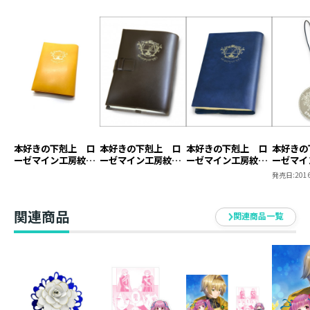
ファングーアの御加護をいただけるとは思いませんでし
た」
「わたくしもハンネローレ姫様の気休めに作った物でし
たから驚きましたが、お役に立てて何よりです」
「コルドゥラ、他の神々のお守りも作ってくださいま
せ」
「姫様、ご自分で作ることも覚えなければなりません
よ」
ドレッファングーア（色：淡黄色） text by 香月美
本好きの下剋上 ロ
本好きの下剋上 ロ
本好きの下剋上 ロ
本好きの
夜
ーゼマイン工房紋章
ーゼマイン工房紋章
ーゼマイン工房紋章
ーゼマイ
ブックカバー【塩ビ
ブックカバー【本革
ブックカバー【塩ビ
キーホル
発売日:
2016
製】（ジュニア文庫
製】
製】
『第五部 女神の化身Ⅱ』収録「お茶会と交渉」に出てき
用）
ました。
関連商品
関連商品一覧
英知の女神メスティオノーラの記号が刻まれたお守りで
す。
貴族院の奉納式から二日と経たずにドレヴァンヒェルの
学生全員に配られました。
イラスト：こよいみつき