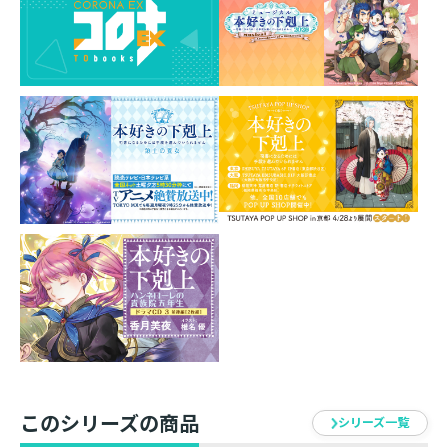
飾り紐はイメージキャラに合わせています。
ぜひ魔力を込めて祈ってみてください。
イラスト＆セリフ入りの
イラストカードをプレゼント！
各ストラップのイメージキャラクターを
こよいみつき先生が特別に描き下ろし！
それぞれセリフは香月美夜先生書き下ろしの豪華仕様で
す！
『第五部 女神の化身Ⅱ』収録「残った魔力の使い道」に
出てきました。
時の女神ドレッファングーアの記号が刻まれたお守りで
す。
間の悪いハンネローレのために、彼女の筆頭側仕えコル
ドゥラが作りました。
イラスト：こよいみつき
このシリーズの商品
シリーズ一覧
「まさかこれを握ってお祈りすることで時の女神ドレッ