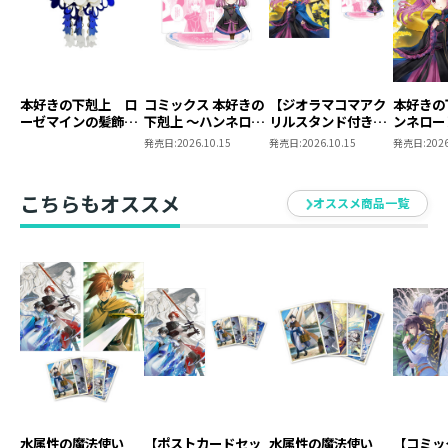
「オルトヴィーン、これがメスティオノーラのお守りで
すか？ 素敵ですね。わたくしもたくさんお祈りしなく
ては」
「あの、姉上。それは私のお守りです。返していただけ
本好きの下剋上 ロ
コミックス 本好きの
【ジオラマコマアク
本好きの
ませんか？」
ーゼマインの髪飾り
下剋上 ～ハンネロー
リルスタンド付き】
ンネロー
風ブローチ
レの貴族院五年生～
本好きの下剋上 ～ハ
五年生～
「また作れば良いではありませんか。素材はあるでしょ
発売日:
2026.10.15
発売日:
2026.10.15
発売日:
2026
「恋してみたいお姫
ンネローレの貴族院
たいお姫
うし、わたくしと違っていくらでも調合できるではあり
様」 ジオラマコマ
五年生～ 「恋してみ
ませんか」
アクリルスタンド
たいお姫様 2」（コ
こちらもオススメ
オススメ商品一覧
（1巻4話）
ミックス）
「それはそうですが……。ハァ」
メスティオノーラ（色：山吹色） text by 香月美
夜
『第五部 女神の化身Ⅲ』収録「領地対抗戦の準備」に
出てきました。
芽吹きの女神ブルーアンファの記号が刻まれたお守りで
す。
リュールラディとミュリエラは素敵な恋物語に出会える
ようにお揃いのお守りを作ってお祈りしていました。
水属性の魔法使い
【ポストカードセッ
水属性の魔法使い
【コミッ