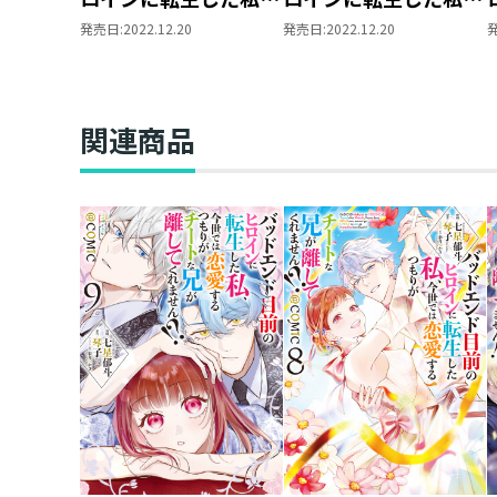
今世では恋愛するつも
今世では恋愛するつも
発売日:
2022.12.20
発売日:
2022.12.20
りがチートな兄が離し
りがチートな兄が離し
てくれません!? アクリ
てくれません!? アクリ
ルスタンド【レーネ】
ルスタンド【ユリウ
ス】
関連商品