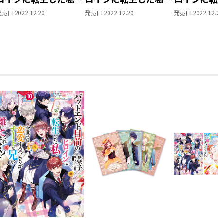
今世では恋愛するつも
今世では恋愛するつも
今世では恋
発売日:
2022.12.20
発売日:
2022.12.20
発売日:
2022.12.
りがチートな兄が離し
りがチートな兄が離し
りがチート
てくれません!? アクリ
てくれません!? アクリ
てくれませ
ルスタンド【セオド
ルスタンド【吉田】
ルスタンド
ア】
ルト】