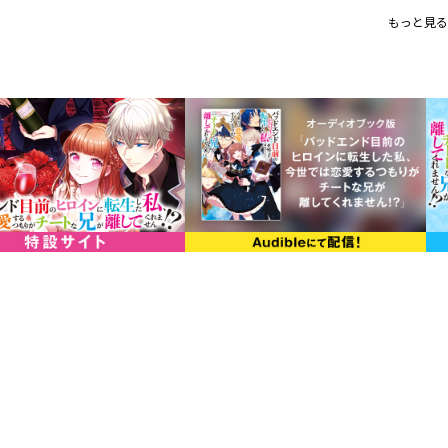
【香りについて】
もっと見る
≪吉田≫
シトラスとミントのフレッシュな香り立
トーンが広がり、ラストはヴェチバーと
ッドが静かでクールな印象を与える香り
TOP：ベルガモット、レモン、ペパーミ
MIDDLE：ゼラニウム、オリス、ガーデ
LAST：ヴェチバー、オークモス、グア
内容量 ： 30ml
配合成分 ： エタノール、香料
製造国 ： 日本
イラスト ： くまのみ鮭
発売元 ： TOブックス