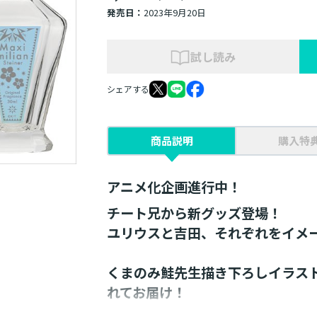
発売日：
2023年9月20日
試し読み
シェアする
商品説明
購入特
アニメ化企画進行中！
チート兄から新グッズ登場！
ユリウスと吉田、それぞれをイメ
くまのみ鮭先生描き下ろしイラス
れてお届け！