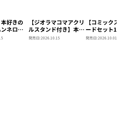
 本好きの
【ジオラマコマアクリ
【コミックスポスト
ハンネロー
ルスタンド付き】本好
ードセット1付き】
五年生～
きの下剋上 ～ハンネ
した人は、妹の代わ
15
発売日:
2026.10.15
発売日:
2026.10.01
たいお姫
ローレの貴族院五年生
に死んでくれと言っ
ラマコマア
～ 「恋してみたいお
た。―妹と結婚した
ンド（1巻
姫様 2」（コミック
思い相手がなぜ今さ
ス）
私のもとに？と思っ
ら―＠COMIC 第7巻