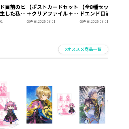
ド目前のヒ
【ポストカードセット
【全8種セット】バ
生した私、
＋クリアファイル＋ハ
ドエンド目前のヒロ
愛するつも
ート型缶バッジ付き】
ンに転生した私、今
01
発売日:
2026.03.01
発売日:
2026.03.01
な兄が離し
バッドエンド目前のヒ
では恋愛するつもり
ん!?10 同
ロインに転生した私、
チートな兄が離して
め買いセッ
今世では恋愛するつも
れません!? ランダ
バッジラン
りがチートな兄が離し
ハート型缶バッジ 
オススメ商品一覧
き】
てくれません!?10
ンプリートセット