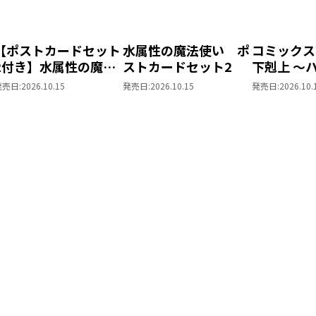
【ポストカードセット
水属性の魔法使い ポ
コミックス
2付き】水属性の魔法
ストカードセット2
下剋上 ～
使い 第三部 東方諸
レの貴族院
発売日:
2026.10.15
発売日:
2026.10.15
発売日:
2026.10.
国編8
「恋してみ
様」 ジオ
クリルスタ
4話）