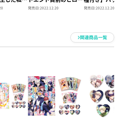
愛するつも
ンに転生した私、今世
目前のヒロインに転
20
発売日:
2022.12.20
発売日:
2022.12.20
な兄が離し
では恋愛するつもりが
した私、今世では恋
ん!? アクリ
チートな兄が離してく
するつもりがチート
【ラインハ
れません!? アクリルス
兄が離してくれませ
タンド全5種セット
ん!?3
関連商品一覧