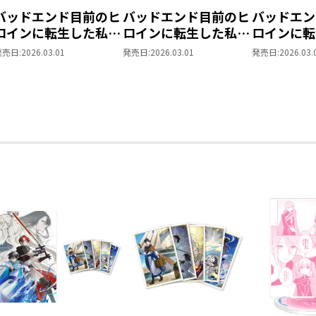
バッドエンド目前のヒ
バッドエンド目前のヒ
バッドエン
ロインに転生した私、
ロインに転生した私、
ロインに転
今世では恋愛するつも
今世では恋愛するつも
今世では恋
発売日:
2026.03.01
発売日:
2026.03.01
発売日:
2026.03.
りがチートな兄が離し
りがチートな兄が離し
りがチート
てくれません!?10
てくれません!? キャ
てくれませ
ラクターポストカード
時発売まと
セット
ト【特典缶
ダム1種付