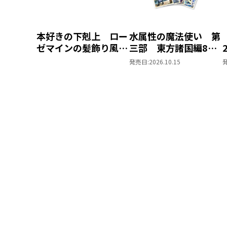
本好きの下剋上 ロー
水属性の魔法使い 第
ゼマインの髪飾り風ブ
三部 東方諸国編8
ローチ
同時発売まとめ買いセ
発売日:
2026.10.15
ット