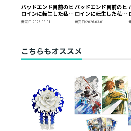
バッドエンド目前のヒ
バッドエンド目前のヒ
ロインに転生した私、
ロインに転生した私、
今世では恋愛するつも
今世では恋愛するつも
発売日:
2026.08.01
発売日:
2026.03.01
りがチートな兄が離し
りがチートな兄が離し
てくれません!?
てくれません!?
@COMIC 第9巻
@COMIC 第8巻
こちらもオススメ