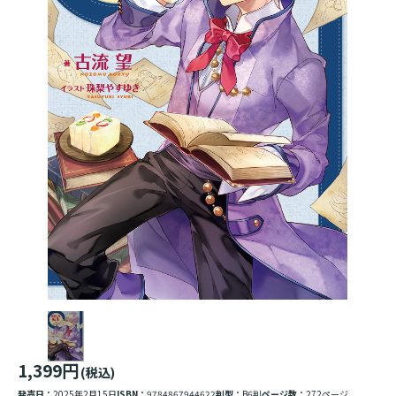
1,399円
(税込)
発売日：
2025年2月15日
ISBN：
9784867944622
判型：
B6判
ページ数：
272ページ