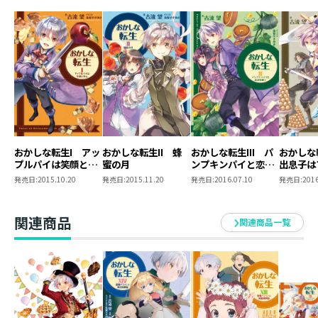
おかしな転生I アッ
おかしな転生II 蜂
おかしな転生III パ
おかしな
プルパイは笑顔と共
蜜の月
ンプキンパイと恋の
出息子は
に
好敵手
発売日:
2015.10.20
発売日:
2015.11.20
発売日:
2016.07.10
発売日:
2016
関連商品
関連商品一覧