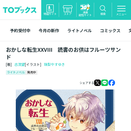
漫画
特設サイト
ストア
検索
メニュー
配信サイト
予約受付中
今月の新作
ライトノベル
コミックス
おかしな転生XXVIII 読書のお供はフルーツサン
ド
[著]
古流望
[イラスト]
珠梨やすゆき
ライトノベル
発売中
シェアする