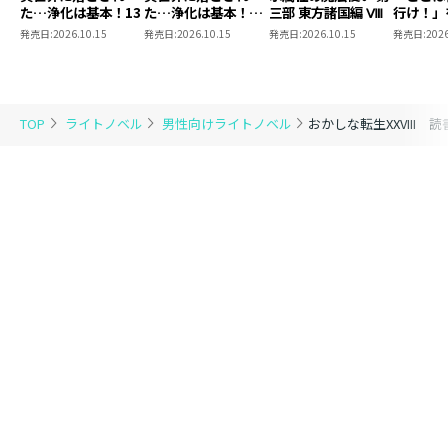
た…浄化は基本！13
た…浄化は基本！
三部 東方諸国編 Ⅷ
行け！」
13【ピッコマ限定
にたがり
発売日:
2026.10.15
発売日:
2026.10.15
発売日:
2026.10.15
発売日:
2026
SS付き】
宙下剋上
TOP
ライトノベル
男性向けライトノベル
おかしな転生XXVIII