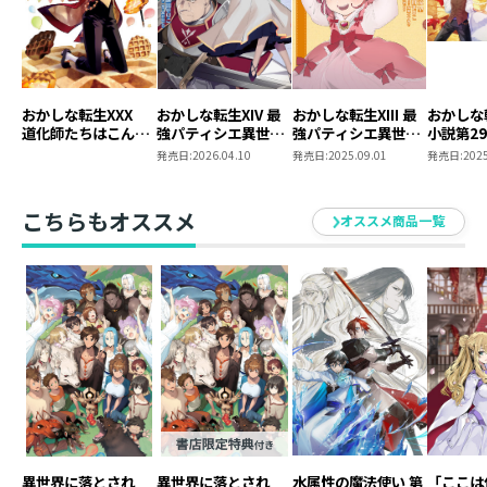
おかしな転生XXX
おかしな転生XIV 最
おかしな転生XIII 最
おかしな
道化師たちはこんが
強パティシエ異世界
強パティシエ異世界
小説第29
りと
降臨
降臨
クス第1
発売日:
2026.04.10
発売日:
2025.09.01
発売日:
2025
時購入セ
SS付き
こちらもオススメ
オススメ商品一覧
異世界に落とされ
異世界に落とされ
水属性の魔法使い 第
「ここは