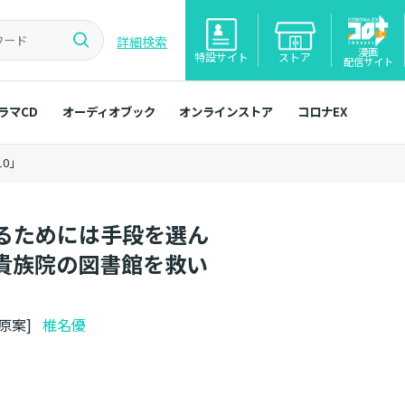
詳細検索
漫画
特設サイト
ストア
配信サイト
ラマCD
オーディオブック
オンラインストア
コロナEX
0」
るためには手段を選ん
貴族院の図書館を救い
ト原案]
椎名優