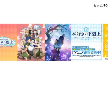
シリーズ累計1200万部突破！（
もっと見る
大人気ビブリア・ファンタジー第四
震える手を押さえながら、ローゼマイン
消を告げた。
またひとつ、ローゼマインとのつながり
るルッツだったが……。
一方、ローゼマインに仕える貴族の側近
身の課題と向き合っていく――。
貴族院図書館を目指して一心不乱に駆け
学園を舞台に繰り広げられる、ビブリア