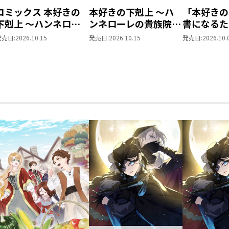
コミックス 本好きの
本好きの下剋上 ～ハ
「本好きの
下剋上 ～ハンネロー
ンネローレの貴族院五
書になるた
レの貴族院五年生～
年生～ 「恋してみた
を選んでい
発売日:
2026.10.15
発売日:
2026.10.15
発売日:
2026.10.
「恋してみたいお姫
いお姫様 2」
～ 領主の
様」 ジオラマコマア
Vol.8
クリルスタンド（1巻
4話）