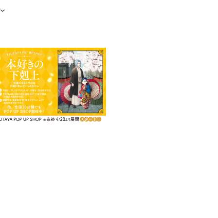
電子書籍を含む）
部コミカライズ第10弾！！
はついにルッツとの契約魔術の解
が消えていくことにショックを受け
たちは、それぞれの想いを胸に自
抜ける！
・ファンタジー！ 第四部！