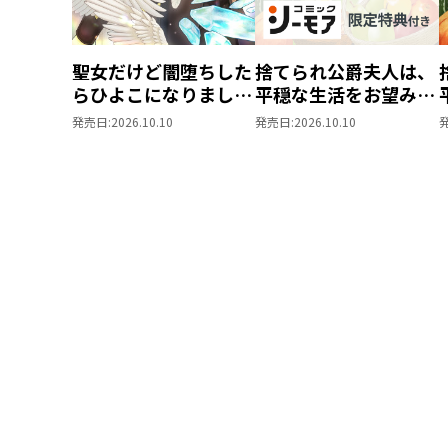
聖女だけど闇堕ちした
捨てられ公爵夫人は、
らひよこになりまし
平穏な生活をお望みの
た！@COMIC 第4巻
ようです@COMIC 第3
発売日:
2026.10.10
発売日:
2026.10.10
巻【シーモア限定描き
下ろしマンガ付き】