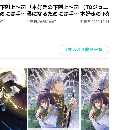
下剋上～司
「本好きの下剋上～司
【TOジュニア文庫】
めには手段
書になるためには手段
本好きの下剋上 第
られません
を選んでいられません
部 領主の養女１０
07
発売日:
2026.10.07
発売日:
2026.10.01
養女」DVD
～ 領主の養女」Blu-
ray BOXⅡ
オススメ商品一覧