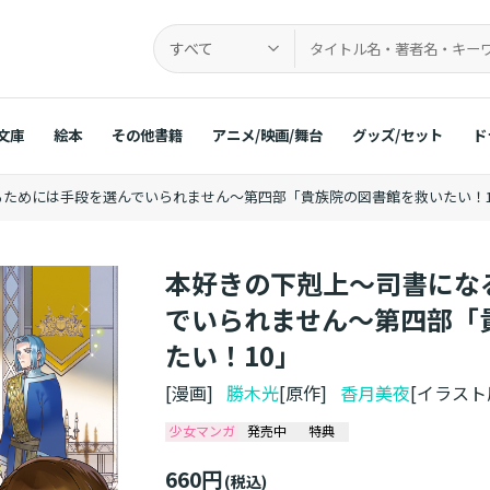
すべて
文庫
絵本
その他書籍
アニメ/映画/舞台
グッズ/セット
ド
ためには手段を選んでいられません～第四部「貴族院の図書館を救いたい！1
本好きの下剋上～司書にな
でいられません～第四部「
たい！10」
[漫画]
勝木光
[原作]
香月美夜
[イラス
少女マンガ
発売中
特典
660円
(税込)