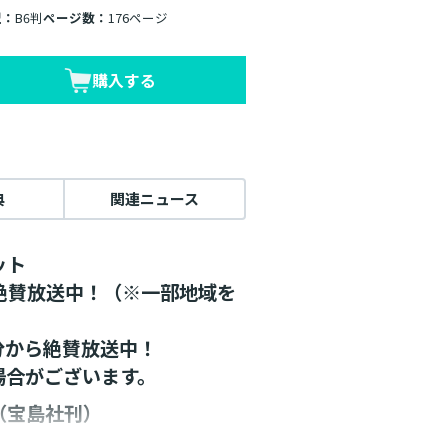
型：
B6判
ページ数：
176ページ
購入する
典
関連ニュース
ット
メ絶賛放送中！（※一部地域を
5分から絶賛放送中！
場合がございます。
（宝島社刊）