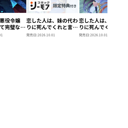
悪役令嬢
恋した人は、妹の代わ
恋した人は、妹の代
て完璧な悪
りに死んでくれと言っ
りに死んでくれと言
@COMIC
た。―妹と結婚した片
た。―妹と結婚した
01
発売日:
2026.10.01
発売日:
2026.10.01
思い相手がなぜ今さら
思い相手がなぜ今さ
私のもとに？と思った
私のもとに？と思っ
ら―@COMIC 第7巻
ら―@COMIC 第7巻
【シーモア限定描き下
ろしマンガ付き】