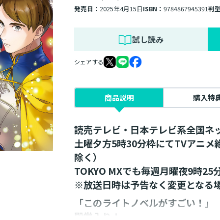
発売日：
2025年4月15日
ISBN：
9784867945391
判
試し読み
シェアする
商品説明
購入特
読売テレビ・日本テレビ系全国ネ
土曜夕方5時30分枠にてTVアニ
除く）
TOKYO MXでも毎週月曜夜9時2
※放送日時は予告なく変更となる
「このライトノベルがすごい！」
殿堂入り！