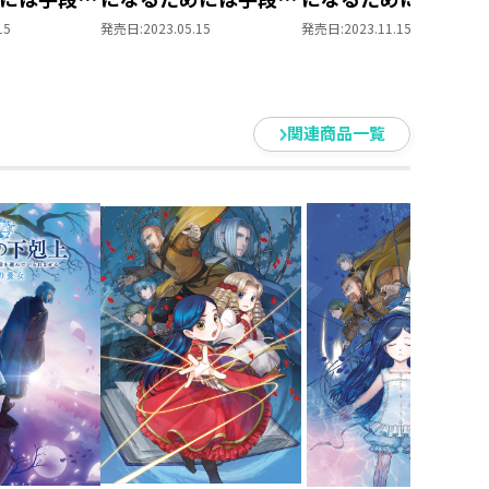
れません～
選んでいられません～
選んでいられません
15
発売日:
2023.05.15
発売日:
2023.11.15
族院の図書
第四部「貴族院の図書
第四部「貴族院の図
い！5」
館を救いたい！6」
館を救いたい！7」
関連商品一覧