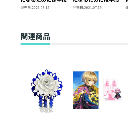
選んでいられません～
選んでいられません～
発売日:
2021.03.15
発売日:
2021.07.15
第四部「貴族院の図書
第四部「貴族院の図書
館を救いたい！1」
館を救いたい！2」
関連商品