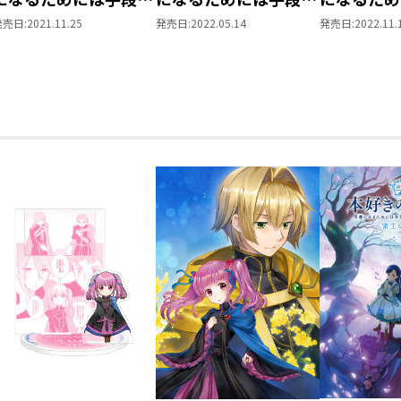
選んでいられません～
選んでいられません～
選んでいら
発売日:
2021.11.25
発売日:
2022.05.14
発売日:
2022.11.
第四部「貴族院の図書
第四部「貴族院の図書
第四部「貴
館を救いたい！3」
館を救いたい！4」
館を救いた