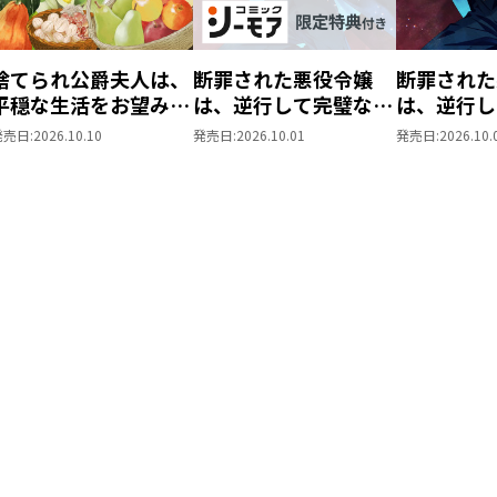
捨てられ公爵夫人は、
断罪された悪役令嬢
断罪された
平穏な生活をお望みの
は、逆行して完璧な悪
は、逆行し
ようです@COMIC 第3
女を目指す@COMIC
女を目指す
発売日:
2026.10.10
発売日:
2026.10.01
発売日:
2026.10.
巻
第9巻【シーモア限定
第9巻
描き下ろしマンガ付
き】