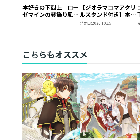
本好きの下剋上 ロー
【ジオラマコマアクリ
ゼマインの髪飾り風ブ
ルスタンド付き】本好
ローチ
きの下剋上 ～ハンネ
発売日:
2026.10.15
ローレの貴族院五年生
～ 「恋してみたいお
姫様 2」（コミック
ス）
こちらもオススメ