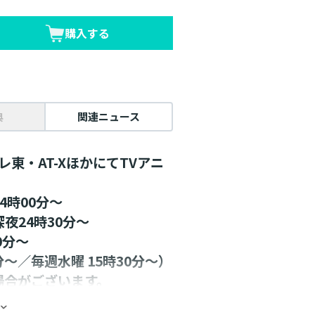
購入する
典
関連ニュース
レ東・AT-XほかにてTVアニ
4時00分～
夜24時30分～
0分～
～／毎週水曜 15時30分～）
場合がございます。
OP先行販売品＞