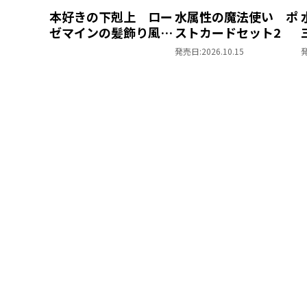
本好きの下剋上 ロー
水属性の魔法使い ポ
ゼマインの髪飾り風ブ
ストカードセット2
ローチ
発売日:
2026.10.15