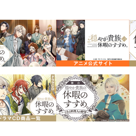
コミックスイラストを使用した、
百地先生の描く、リゼル、ジル、イレヴ
飾りやすいアクリルブロックになりまし
背面にはコミックスのコマがプリントさ
いただけます🎵
サイズ：約H148×W100×D8mm
素材：アクリル
イラスト：百地
発売元：TOブックス