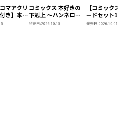
コマアクリ
コミックス 本好きの
【コミックスポスト
付き】本好
下剋上 ～ハンネロー
ードセット1付き】
 ～ハンネ
レの貴族院五年生～
した人は、妹の代わ
15
発売日:
2026.10.15
発売日:
2026.10.01
族院五年生
「恋してみたいお姫
に死んでくれと言っ
てみたいお
様」 ジオラマコマア
た。―妹と結婚した
（コミック
クリルスタンド（1巻
思い相手がなぜ今さ
4話）
私のもとに？と思っ
ら―＠COMIC 第7巻