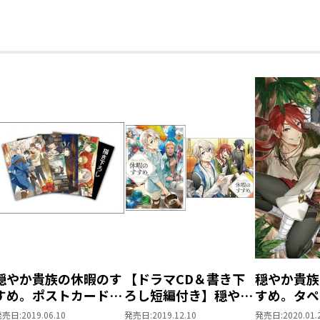
穏やか貴族の休暇のす
【ドラマCD＆書き下
穏やか貴族
すめ。ポストカードセ
ろし短編付き】穏やか
すめ。タペ
ット2
貴族の休暇のすすめ。
発売日:
2019.06.10
発売日:
2019.12.10
発売日:
2020.01.