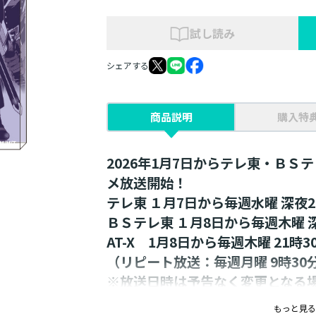
試し読み
シェアする
商品説明
購入特
2026年1月7日からテレ東・ＢＳテ
メ放送開始！
テレ東 １月7日から毎週水曜 深夜2
ＢＳテレ東 １月8日から毎週木曜 深
AT-X 1月8日から毎週木曜 21時3
（リピート放送：毎週月曜 9時30分
※放送日時は予告なく変更となる
＜TSUTAYA 巡回 POP UP SH
もっと見る