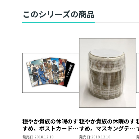
このシリーズの商品
穏やか貴族の休暇のす
穏やか貴族の休暇のす
すめ。ポストカードセ
すめ。マスキングテー
ット
プセット
発売日:
2018.12.10
発売日:
2018.12.10