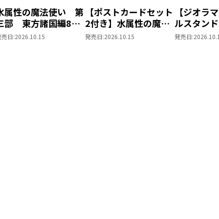
水属性の魔法使い 第
【ポストカードセット
【ジオラマ
三部 東方諸国編8
2付き】水属性の魔法
ルスタンド
同時発売まとめ買いセ
使い 第三部 東方諸
きの下剋上
発売日:
2026.10.15
発売日:
2026.10.15
発売日:
2026.10.
ット
国編8
ローレの貴
～ 「恋し
姫様 2」
ス）