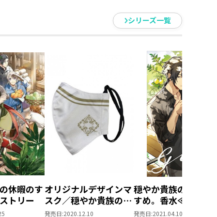
シリーズ一覧
の休暇のす
オリジナルデザインマ
穏やか貴族の休暇の
ストリー
スク／穏やか貴族の休
すめ。香水≪ジルモ
暇のすすめ。
ル≫
25
発売日:
2020.12.10
発売日:
2021.04.10