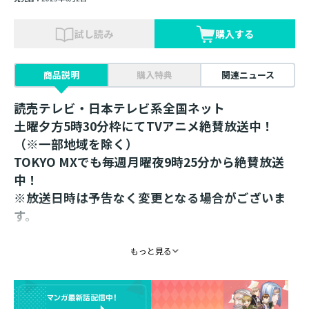
試し読み
購入する
商品説明
購入特典
関連ニュース
読売テレビ・日本テレビ系全国ネット
土曜夕方5時30分枠にてTVアニメ絶賛放送中！
（※一部地域を除く）
TOKYO MXでも毎週月曜夜9時25分から絶賛放送
中！
※放送日時は予告なく変更となる場合がございま
す。
椎名優先生描き下ろしイラストを使用！
もっと見る
大好評のミニアクリルスタンドが続々発売！
6月は＜ローゼマイン側近編 第2弾＞が登場！
ラインナップはローゼマインの側近文官、側仕えを中心