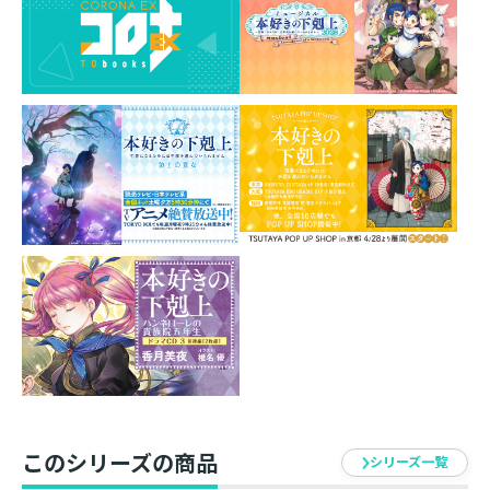
とした新作11種です。
台座の組み合わせパターンは無限大！
お好きなキャラクターを組み合わせてお楽しみくださ
い！
素材 ： アクリル
サイズ ： 約70mm（全長）
イラスト ： 椎名優
発売元 ： TOブックス
このシリーズの商品
シリーズ一覧