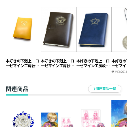
本好きの下剋上 ロ
本好きの下剋上 ロ
本好きの下剋上 ロ
本好きの
ーゼマイン工房紋章
ーゼマイン工房紋章
ーゼマイン工房紋章
ーゼマイ
ブックカバー【塩ビ
ブックカバー【本革
ブックカバー【塩ビ
キーホル
発売日:
2016
製】（ジュニア文庫
製】
製】
用）
関連商品
関連商品一覧