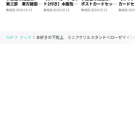
第三部 東方諸国編
ト2付き】水属性の
ポストカードセット
カードセ
8 同時発売まとめ
魔法使い 第三部
2
き】恋し
発売日:
2026.10.15
発売日:
2026.10.15
発売日:
2026.10.15
発売日:
2026
買いセット
東方諸国編8
の代わり
れと言っ
結婚した
がなぜ今
とに？と
TOP
グッズ
本好きの下剋上 ミニアクリルスタンド＜ローゼマイン
＠COMI