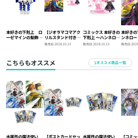
本好きの下剋上 ロ
【ジオラマコマアク
コミックス 本好きの
本好きの
ーゼマインの髪飾り
リルスタンド付き】
下剋上 ～ハンネロー
ンネロー
風ブローチ
本好きの下剋上 ～ハ
レの貴族院五年生～
五年生～
発売日:
2026.10.15
発売日:
2026.10.15
発売日:
2026
ンネローレの貴族院
「恋してみたいお姫
たいお姫
五年生～ 「恋してみ
様」 ジオラマコマ
たいお姫様 2」（コ
アクリルスタンド
こちらもオススメ
オススメ商品一覧
ミックス）
（1巻4話）
水属性の魔法使い
【ポストカードセッ
水属性の魔法使い
【コミッ