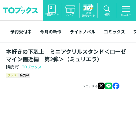
漫画
特設サイト
ストア
検索
メニュー
配信サイト
予約受付中
今月の新作
ライトノベル
コミックス
本好きの下剋上 ミニアクリルスタンド＜ローゼ
マイン側近編 第2弾＞（ミュリエラ）
[発売元]
TOブックス
グッズ
発売中
シェアする