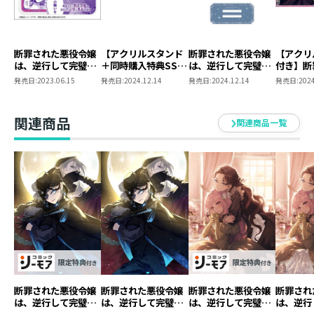
断罪された悪役令嬢
【アクリルスタンド
断罪された悪役令嬢
【アクリ
は、逆行して完璧な
＋同時購入特典SS付
は、逆行して完璧な
付き】断
悪女を目指す＠
き】断罪された悪役
悪女を目指す アク
役令嬢は
発売日:
2023.06.15
発売日:
2024.12.14
発売日:
2024.12.14
発売日:
2024
COMIC アクリルコ
令嬢は、逆行して完
リルスタンド
完璧な悪
ースター
璧な悪女を目指す
7
原作小説第7巻+コミ
関連商品
関連商品一覧
ックス第5巻 2冊同
時購入セット
断罪された悪役令嬢
断罪された悪役令嬢
断罪された悪役令嬢
断罪され
は、逆行して完璧な
は、逆行して完璧な
は、逆行して完璧な
は、逆行