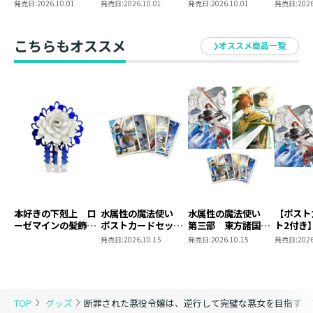
悪女を目指す
悪女を目指す
悪女を目指す11【シ
悪女を目
発売日:
2026.10.01
発売日:
2026.10.01
発売日:
2026.10.01
発売日:
2026
@COMIC 第9巻【シ
@COMIC 第9巻
ーモア限定書き下ろ
ーモア限定描き下ろ
しSS付き】
しマンガ付き】
こちらもオススメ
オススメ商品一覧
本好きの下剋上 ロ
水属性の魔法使い
水属性の魔法使い
【ポスト
ーゼマインの髪飾り
ポストカードセット
第三部 東方諸国編
ト2付き
風ブローチ
2
8 同時発売まとめ
魔法使
発売日:
2026.10.15
発売日:
2026.10.15
発売日:
2026
買いセット
東方諸国
TOP
グッズ
断罪された悪役令嬢は、逆行して完璧な悪女を目指す 