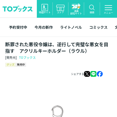
漫画
特設サイト
ストア
検索
メニュー
配信サイト
予約受付中
今月の新作
ライトノベル
コミックス
断罪された悪役令嬢は、逆行して完璧な悪女を目
指す アクリルキーホルダー（ラウル）
[発売元]
TOブックス
グッズ
発売中
シェアする