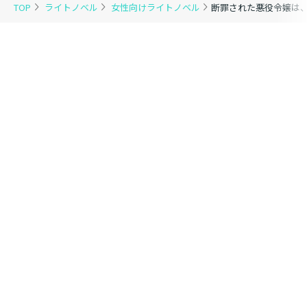
TOP
ライトノベル
女性向けライトノベル
断罪された悪役令嬢は、
体裁 ： 単行本・ソフトカバー
発行元 ： TOブックス
著 ： 楢山幕府
イラスト ： えびすし
漫画 ： 北国良人