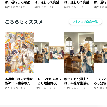
は、逆行して完璧な
は、逆行して完璧な
は、逆行して完璧な
は、逆行
悪女を目指す
悪女を目指す
悪女を目指す11【シ
悪女を目
発売日:
2026.10.01
発売日:
2026.10.01
発売日:
2026.10.01
発売日:
2026
「あなたは国を裏切れて？」
@COMIC 第9巻【シ
@COMIC 第9巻
ーモア限定書き下ろ
ーモア限定描き下ろ
しSS付き】
この悪女は敵国の工作員までも手玉に取る。
しマンガ付き】
痛快ラブファンタジー、コミカライズ第７巻！
こちらもオススメ
オススメ商品一覧
楢山幕府先生による書き下ろしSSを収録！
バーリ王国の暴走を止めるべく動き出したクラウディア
は、情報収集のために単身でラウルとのお茶会へ。
十分に警戒はしていたものの、不意を突かれて部屋に閉
じ込められてしまう。
なんとそこには、あられもない姿で気を失っているラウ
ルが！
彼の側近であるレステーアが、クラウディアをラウルの
不遇皇子は天才錬金
【ドラマCD ＆書き
捨てられ公爵夫人
【ドラマ
術師11～皇帝なんて
下ろし短編付き】捨
は、平穏な生活をお
ろし短編
伴侶にするために既成事実を作ろうと、強行手段に出た
柄じゃないので弟妹
てられ公爵夫人は、
望みのようです5
られ公爵
発売日:
2026.10.10
発売日:
2026.10.10
発売日:
2026.10.10
発売日:
2026
のだ。
を可愛がりたい～
平穏な生活をお望み
穏な生活
誰かに見られれば、貴族令嬢として重大な醜聞になりか
のようです5【著：
ようです
カレヤタミエ 直筆
ねない。
サイン本】
絶体絶命のピンチを切り抜ける手管とは……？