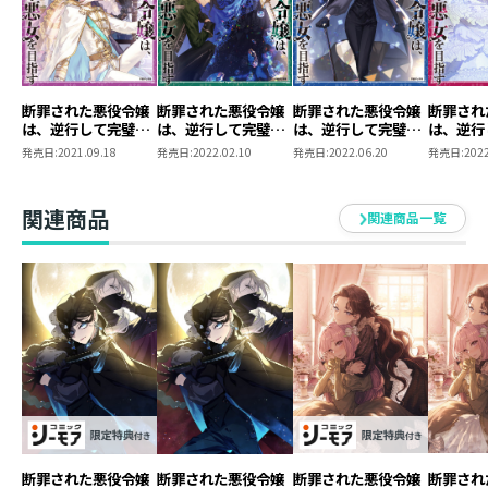
＜小説情報＞
城塞離島の古城で"宝探し"が始まる！
シリーズ累計160万部(紙+電子）突破！
書き下ろし番外編収録！
断罪された悪役令嬢
断罪された悪役令嬢
断罪された悪役令嬢
断罪され
は、逆行して完璧な
は、逆行して完璧な
は、逆行して完璧な
は、逆行
バカンスを兼ねて、婚約者のシルヴェスターと共に参加
悪女を目指す
悪女を目指す2
悪女を目指す3
悪女を目
発売日:
2021.09.18
発売日:
2022.02.10
発売日:
2022.06.20
発売日:
2022
する事となった国際会議。クラウディアにとっては、遂
に辿り着いたお妃教育の「最終課題」でもあった。難攻
関連商品
不落の城塞離島に次世代を担う近隣諸国の王族が集い、
関連商品一覧
宴の夜が始まるが──護衛の一人と修道者が忽然と姿を
消したことで、事態は急変する。遊び人と評判の東洋の
国の王子を加えた事件の真相究明はやがて、古城に隠さ
れていると思しき、枢機卿の"隠し財産探し”に発展して
ゆき......？ 「誰が一番に見つけるか、勝負といきましょ
うか？」 元娼婦の令嬢が「悪」で「正義」を貫く、痛
快ラブファンタジー第9巻！
＜コミックス情報＞
シリーズ累計160万部突破！（電子＋紙）
断罪された悪役令嬢
断罪された悪役令嬢
断罪された悪役令嬢
断罪され