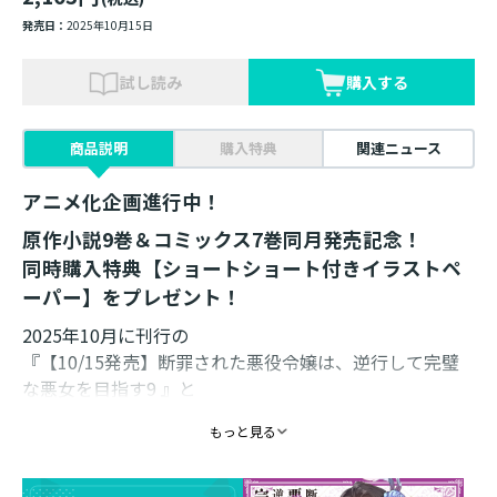
発売日：
2025年10月15日
試し読み
購入する
商品説明
購入特典
関連ニュース
アニメ化企画進行中！
原作小説9巻＆コミックス7巻同月発売記念！
同時購入特典【ショートショート付きイラストペ
ーパー】をプレゼント！
2025年10月に刊行の
『【10/15発売】断罪された悪役令嬢は、逆行して完璧
な悪女を目指す9 』と
『【10/1発売】断罪された悪役令嬢は、逆行して完璧な
もっと見る
悪女を目指す＠COMIC 第7巻（コロナ・コミックス）』
の
２冊セットをご購入いただいたお客様全員に『ショート