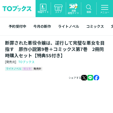
漫画
特設サイト
ストア
検索
メニュー
配信サイト
予約受付中
今月の新作
ライトノベル
コミックス
断罪された悪役令嬢は、逆行して完璧な悪女を目
指す 原作小説第9巻＋コミックス第7巻 2冊同
時購入セット【特典SS付き】
[発売元]
TOブックス
ライトノベル
セット
発売中
シェアする