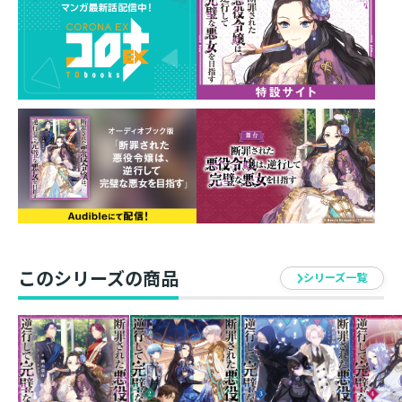
ショート付きイラストペーパー（2枚）』をプレゼン
ト！
※原作小説9巻とコミックス7巻を含むすべてのセット商
品が対象です。
※同時購入特典はポストカードサイズです。
※１セットにつき２種類のイラストペーパーが付き、え
びすし先生・北国良人先生それぞれ１枚ずつご用意して
います。裏面にはショートショートが書かれています。
（それぞれ内容は異なります。）
※ショートショートは、原作小説9巻に付くTOブックス
オンラインストア限定書き下ろしSSとは別内容です。
このシリーズの商品
※同時購入特典とは別に、通常特典（原作小説：書き下
シリーズ一覧
ろしSS／コミックス：ポストカード）も付きます。
※同時購入特典は準備数に限りがございます。事前の告
知なく販売を終了する場合もございますので、予めご了
承ください。