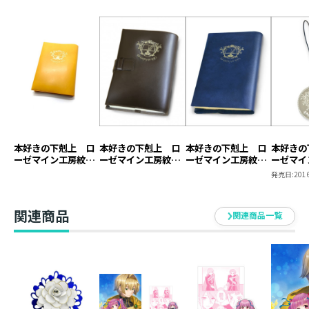
本好きの下剋上 ロ
本好きの下剋上 ロ
本好きの下剋上 ロ
本好きの
ーゼマイン工房紋章
ーゼマイン工房紋章
ーゼマイン工房紋章
ーゼマイ
ブックカバー【塩ビ
ブックカバー【本革
ブックカバー【塩ビ
キーホル
発売日:
2016
製】（ジュニア文庫
製】
製】
用）
関連商品
関連商品一覧