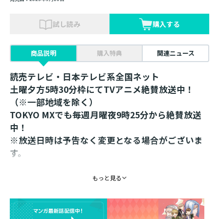
試し読み
購入する
商品説明
購入特典
関連ニュース
読売テレビ・日本テレビ系全国ネット
土曜夕方5時30分枠にてTVアニメ絶賛放送中！
（※一部地域を除く）
TOKYO MXでも毎週月曜夜9時25分から絶賛放送
中！
※放送日時は予告なく変更となる場合がございま
す。
＜本好きの下剋上 グッズ10年分大集合！展先行販
もっと見る
売品＞
椎名優先生描き下ろし！
ミニマインのキュートなダイカット付箋が登場！