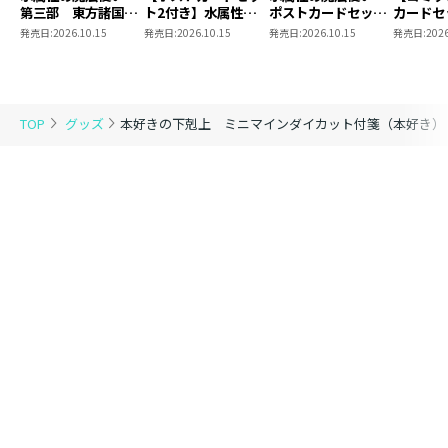
第三部 東方諸国編
ト2付き】水属性の
ポストカードセット
カードセ
8 同時発売まとめ
魔法使い 第三部
2
き】恋し
発売日:
2026.10.15
発売日:
2026.10.15
発売日:
2026.10.15
発売日:
2026
買いセット
東方諸国編8
の代わり
れと言っ
結婚した
がなぜ今
とに？と
TOP
グッズ
本好きの下剋上 ミニマインダイカット付箋（本好き）
＠COMI