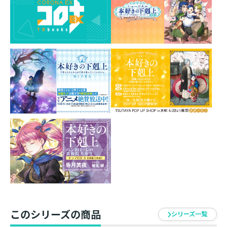
パッと目を引く、おしゃれで可愛い付箋です。
メモやちょっとしたメッセージを書くのにぴったり♪
素材：紙
台紙サイズ：台紙：75×75mm
付箋サイズ：62×69mm角内
イラスト：椎名優
発売元：TOブックス
このシリーズの商品
シリーズ一覧