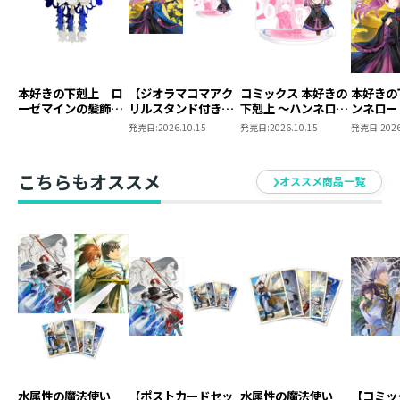
本好きの下剋上 ロ
【ジオラマコマアク
コミックス 本好きの
本好きの
ーゼマインの髪飾り
リルスタンド付き】
下剋上 ～ハンネロー
ンネロー
風ブローチ
本好きの下剋上 ～ハ
レの貴族院五年生～
五年生～
発売日:
2026.10.15
発売日:
2026.10.15
発売日:
2026
ンネローレの貴族院
「恋してみたいお姫
たいお姫
五年生～ 「恋してみ
様」 ジオラマコマ
たいお姫様 2」（コ
アクリルスタンド
こちらもオススメ
オススメ商品一覧
ミックス）
（1巻4話）
水属性の魔法使い
【ポストカードセッ
水属性の魔法使い
【コミッ