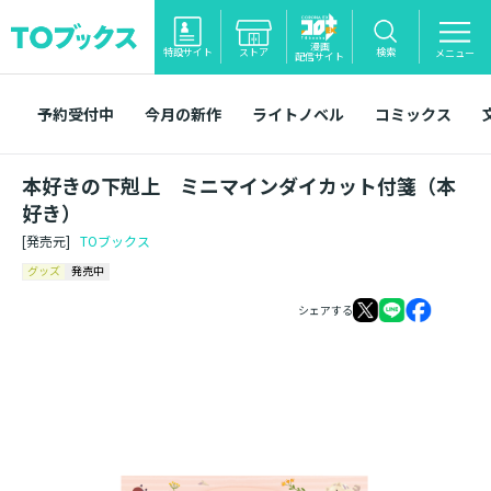
漫画
特設サイト
ストア
検索
メニュー
配信サイト
予約受付中
今月の新作
ライトノベル
コミックス
本好きの下剋上 ミニマインダイカット付箋（本
好き）
[発売元]
TOブックス
グッズ
発売中
シェアする