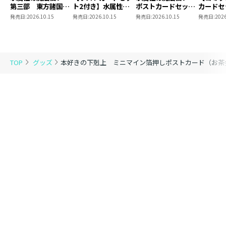
第三部 東方諸国編
ト2付き】水属性の
ポストカードセット
カードセ
8 同時発売まとめ
魔法使い 第三部
2
き】恋し
発売日:
2026.10.15
発売日:
2026.10.15
発売日:
2026.10.15
発売日:
2026
買いセット
東方諸国編8
の代わり
れと言っ
結婚した
がなぜ今
とに？と
TOP
グッズ
本好きの下剋上 ミニマイン箔押しポストカード（お茶
＠COMI