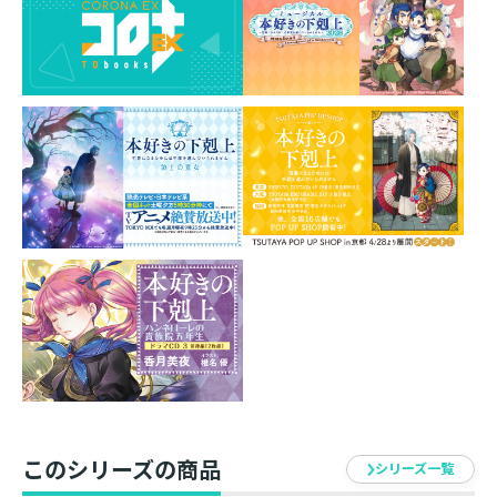
箔押しがアクセントになっているカラフルなポストカー
ドです。
フレームに入れて飾るも良し、季節のご挨拶として使う
も良しのアイテムです♪
素材：紙
サイズ：Ｈ148mm×Ｗ100mm
イラスト：椎名優
発売元：TOブックス
このシリーズの商品
シリーズ一覧