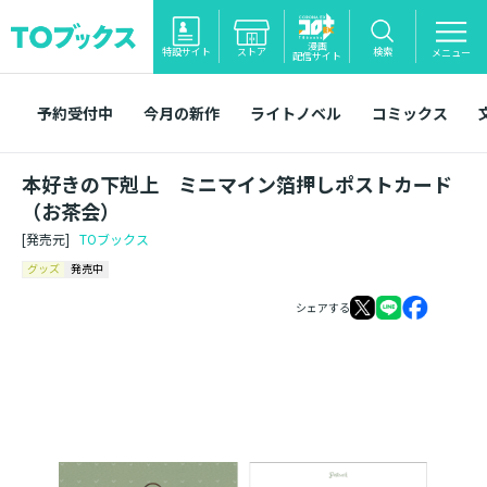
漫画
特設サイト
ストア
検索
メニュー
配信サイト
予約受付中
今月の新作
ライトノベル
コミックス
本好きの下剋上 ミニマイン箔押しポストカード
（お茶会）
[発売元]
TOブックス
グッズ
発売中
シェアする