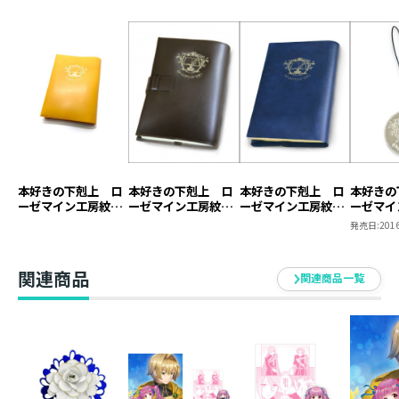
本好きの下剋上 ロ
本好きの下剋上 ロ
本好きの下剋上 ロ
本好きの
ーゼマイン工房紋章
ーゼマイン工房紋章
ーゼマイン工房紋章
ーゼマイ
ブックカバー【塩ビ
ブックカバー【本革
ブックカバー【塩ビ
キーホル
発売日:
2016
製】（ジュニア文庫
製】
製】
用）
関連商品
関連商品一覧