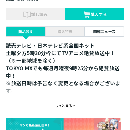
試し読み
購入する
商品説明
購入特典
関連ニュース
読売テレビ・日本テレビ系全国ネット
土曜夕方5時30分枠にてTVアニメ絶賛放送中！
（※一部地域を除く）
TOKYO MXでも毎週月曜夜9時25分から絶賛放送
中！
※放送日時は予告なく変更となる場合がございま
す。
＜本好きの下剋上 グッズ10年分大集合！展先行販
もっと見る
売品＞
椎名優先生描き下ろし！
ミニマインの箔押しポストカードが登場！