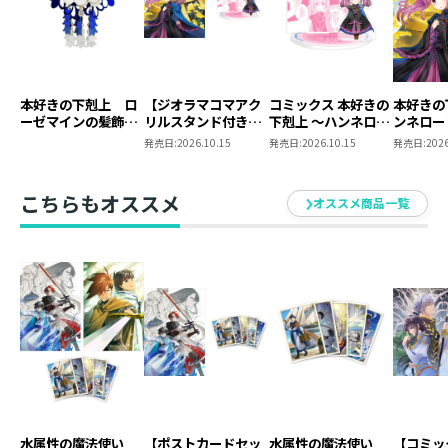
本好きの下剋上 ロ
【ジオラマコマアク
コミックス 本好きの
本好きの
ーゼマインの髪飾り
リルスタンド付き】
下剋上 ～ハンネロー
ンネロー
風ブローチ
本好きの下剋上 ～ハ
レの貴族院五年生～
五年生～
発売日:
2026.10.15
発売日:
2026.10.15
発売日:
2026
ンネローレの貴族院
「恋してみたいお姫
たいお姫
五年生～ 「恋してみ
様」 ジオラマコマ
たいお姫様 2」（コ
アクリルスタンド
こちらもオススメ
オススメ商品一覧
ミックス）
（1巻4話）
水属性の魔法使い
【ポストカードセッ
水属性の魔法使い
【コミッ