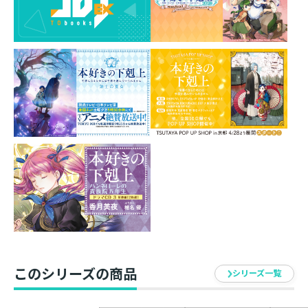
魔石にはオパールを使用しました。
フェルディナンドが魔石恐怖症のローゼマインのために
施した、
魔石を覆う美しい装飾も椎名先生のイラストを元に丁寧
に再現しました。
外箱を開けると、ベロア箱の上に特別なカードを封入。
裏側デザインは届いてみてのお楽しみです。
※ご使用後は、柔らかい布で水分、汗、汚れを丁寧に拭
き取り、乾かしてから保管してください。
素材： 真鍮・オパール（ネックレス）／ベロア（箱）
本体サイズ：Ｈ20.4mm×Ｗ10.2mm×Ｄ4mm（ペンダ
ントトップ）
Ｈ8mm×Ｗ6mm×Ｄ3mm（オパール）
このシリーズの商品
シリーズ一覧
ネックレス全長480mm（アジャスター50mmを含む）
ベロア箱サイズ：Ｈ84×Ｗ63×Ｄ30mm