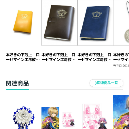
イラスト：椎名優
発売元：TOブックス
本好きの下剋上 ロ
本好きの下剋上 ロ
本好きの下剋上 ロ
本好きの
ーゼマイン工房紋章
ーゼマイン工房紋章
ーゼマイン工房紋章
ーゼマイ
ブックカバー【塩ビ
ブックカバー【本革
ブックカバー【塩ビ
キーホル
発売日:
2016
製】（ジュニア文庫
製】
製】
用）
関連商品
関連商品一覧