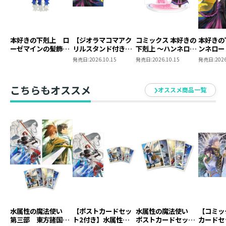
本好きの下剋上 ロ
【ジオラマコマアク
コミックス 本好きの
本好きの
ーゼマインの髪飾り
リルスタンド付き】
下剋上 ～ハンネロー
ンネロー
風ブローチ
本好きの下剋上 ～ハ
レの貴族院五年生～
五年生～
発売日:
2026.10.15
発売日:
2026.10.15
発売日:
2026
ンネローレの貴族院
「恋してみたいお姫
たいお姫
五年生～ 「恋してみ
様」 ジオラマコマ
たいお姫様 2」（コ
アクリルスタンド
こちらもオススメ
オススメ商品一覧
ミックス）
（1巻4話）
水属性の魔法使い
【ポストカードセッ
水属性の魔法使い
【コミッ
第三部 東方諸国編
ト2付き】水属性の
ポストカードセット
カードセ