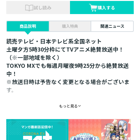
試し読み
購入する
商品説明
購入特典
関連ニュース
読売テレビ・日本テレビ系全国ネット
土曜夕方5時30分枠にてTVアニメ絶賛放送中！
（※一部地域を除く）
TOKYO MXでも毎週月曜夜9時25分から絶賛放送
中！
※放送日時は予告なく変更となる場合がございま
す。
本好きファン必見！
もっと見る
美しい装飾に魔石が輝く「婚約魔石のネックレ
ス」がついに登場！
フェルディナンドがローゼマインに贈った婚約魔石のネ
ックレスをイメージした商品！