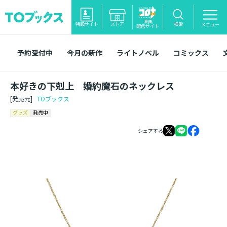
漫画
特設サイト
ストア
検索
メニュー
配信サイト
予約受付中
今月の新作
ライトノベル
コミックス
本好きの下剋上 婚約魔石のネックレス
[発売元]
TOブックス
グッズ
発売中
シェアする