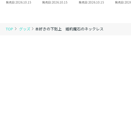
8 同時発売まとめ
魔法使い 第三部
2
き】恋し
発売日:
2026.10.15
発売日:
2026.10.15
発売日:
2026.10.15
発売日:
2026
買いセット
東方諸国編8
の代わり
れと言っ
結婚した
がなぜ今
とに？と
TOP
グッズ
本好きの下剋上 婚約魔石のネックレス
＠COMI