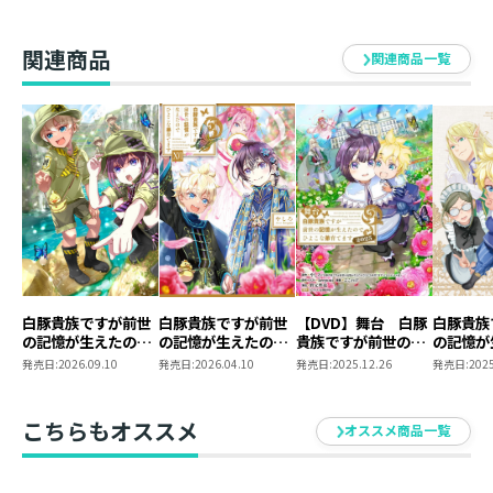
てます」スタンド付
てます」スタンド付
てます」スタンド付
記憶が生
きアクリルキーホル
きアクリルキーホル
きアクリルキーホル
よこな弟
＜ポストカードセット1・2仕様＞
ダー【レグルス】
ダー【鳳蝶＆レグル
ダー【鳳蝶】
関連商品
関連商品一覧
ス】
カラー ： 片面
仕様 ： 5枚1セット＋特典SS
サイズ ： 各148mm×100mm
イラスト ： keepout
白豚貴族ですが前世
白豚貴族ですが前世
【DVD】舞台 白豚
白豚貴族
の記憶が生えたので
の記憶が生えたので
貴族ですが前世の記
の記憶が
ひよこな弟育てます
ひよこな弟育てます
憶が生えたのでひよ
ひよこな
発売日:
2026.09.10
発売日:
2026.04.10
発売日:
2025.12.26
発売日:
2025
17
16
こな弟育てます2025
Blu-ray
ニメグッ
こちらもオススメ
オススメ商品一覧