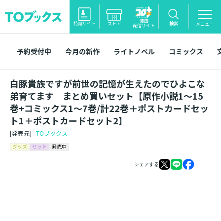
漫画
特設サイト
ストア
検索
メニュー
配信サイト
予約受付中
今月の新作
ライトノベル
コミックス
白豚貴族ですが前世の記憶が生えたのでひよこな
弟育てます まとめ買いセット【原作小説1～15
巻+コミックス1～7巻/計22巻＋ポストカードセッ
ト1＋ポストカードセット2】
[発売元]
TOブックス
グッズ
セット
発売中
シェアする