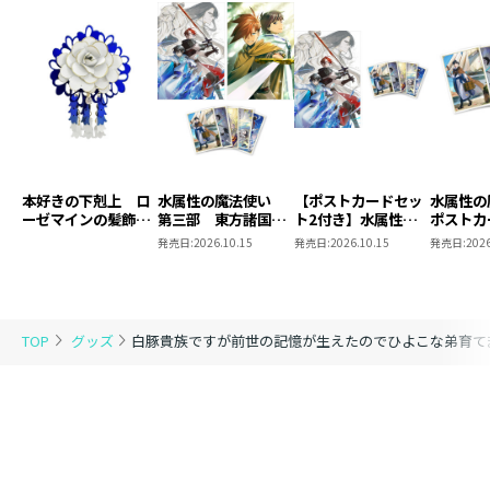
本好きの下剋上 ロ
水属性の魔法使い
【ポストカードセッ
水属性
ーゼマインの髪飾り
第三部 東方諸国編
ト2付き】水属性の
ポストカ
風ブローチ
8 同時発売まとめ
魔法使い 第三部
2
発売日:
2026.10.15
発売日:
2026.10.15
発売日:
2026
買いセット
東方諸国編8
TOP
グッズ
白豚貴族ですが前世の記憶が生えたのでひよこな弟育てま