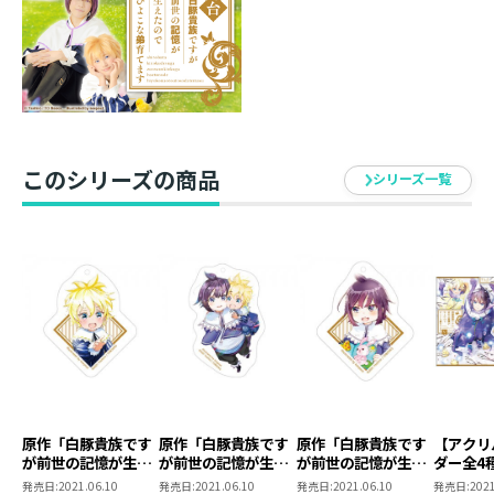
・原作小説第13巻＋コミックス第6巻 2冊同時購入特典
セット内容 ： 1．原作小説1巻～15巻＋TOブッ
クスオンラインストア限定特典SS
2．コミックス1巻～3巻
3.．コミックス4巻～7巻＋TOブ
このシリーズの商品
シリーズ一覧
ックスオンラインストア限定特典
4．ポストカードセット1＋特典
SS
5．ポストカードセット2＋特典
SS
※原作小説＋コミックス2冊同時
購入特典は含まれません。
書籍体裁 ： 単行本・ソフトカバー
発行元 ： TOブックス
著 ： やしろ
原作「白豚貴族です
原作「白豚貴族です
原作「白豚貴族です
【アクリ
イラスト ： keepout
が前世の記憶が生え
が前世の記憶が生え
が前世の記憶が生え
ダー全4
漫画 ： よこわけ
たのでひよこな弟育
たのでひよこな弟育
たのでひよこな弟育
豚貴族で
発売日:
2021.06.10
発売日:
2021.06.10
発売日:
2021.06.10
発売日:
2021