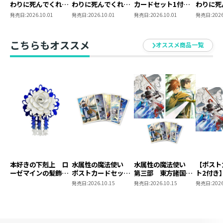
わりに死んでくれと
わりに死んでくれと
カードセット1付
わりに死
言った。―妹と結婚
言った。―妹と結婚
き】恋した人は、妹
言った。
発売日:
2026.10.01
発売日:
2026.10.01
発売日:
2026.10.01
発売日:
2026
した片思い相手がな
した片思い相手がな
の代わりに死んでく
ポストカ
ぜ今さら私のもと
ぜ今さら私のもと
れと言った。―妹と
1
に？と思ったら
に？と思ったら
結婚した片思い相手
こちらもオススメ
オススメ商品一覧
―@COMIC 第7巻
―@COMIC 第7巻
がなぜ今さら私のも
【シーモア限定描き
とに？と思ったら―
下ろしマンガ付き】
＠COMIC 第7巻
本好きの下剋上 ロ
水属性の魔法使い
水属性の魔法使い
【ポスト
ーゼマインの髪飾り
ポストカードセット
第三部 東方諸国編
ト2付き
風ブローチ
2
8 同時発売まとめ
魔法使
発売日:
2026.10.15
発売日:
2026.10.15
発売日:
2026
買いセット
東方諸国