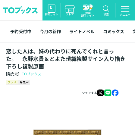
漫画
特設サイト
ストア
検索
メニュー
配信サイト
予約受付中
今月の新作
ライトノベル
コミックス
恋した人は、妹の代わりに死んでくれと言っ
た。 永野水貴＆とよた瑣織複製サイン入り描き
下ろし複製原画
[発売元]
TOブックス
グッズ
発売中
シェアする