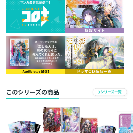
※【額装なし】の販売はございません。
※複製サインはアクリル面に入ります。
仕様：高品位美術印刷複製原画
額装サイズ：約H414×W327×D19.5mm
複製原画サイズ：A4
イラスト：とよた瑣織
発売元：TOブックス
このシリーズの商品
シリーズ一覧