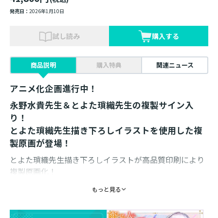
発売日：
2026年1月10日
試し読み
購入する
商品説明
購入特典
関連ニュース
アニメ化企画進行中！
永野水貴先生＆とよた瑣織先生の複製サイン入
り！
とよた瑣織先生描き下ろしイラストを使用した複
製原画が登場！
とよた瑣織先生描き下ろしイラストが高品質印刷により
複製原画化！
美麗なイラストを額装してお届けします。
もっと見る
通常の印刷とは異なる、美しい仕上がりの複製原画をぜ
ひご堪能ください。