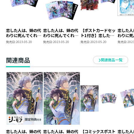
恋した人は、妹の代
恋した人は、妹の代
【ポストカードセッ
恋した人
わりに死んでくれと
わりに死んでくれと
ト1付き】恋した人
わりに死
言った。 ポストカー
言った。3点同時購
は、妹の代わりに死
言った。
発売日:
2023.05.20
発売日:
2023.05.20
発売日:
2023.05.20
発売日:
2023
ドセット1
入セット（原作小説
んでくれと言った。
アクリル
第4巻＋コミックス
4―妹と結婚した片
第2巻＋ポストカー
思い相手がなぜ今さ
関連商品
関連商品一覧
ドセット1）
ら私のもとに？と思
ったら―
恋した人は、妹の代
恋した人は、妹の代
【コミックスポスト
恋した人