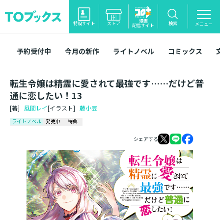
漫画
特設サイト
ストア
検索
メニュー
配信サイト
予約受付中
今月の新作
ライトノベル
コミックス
転生令嬢は精霊に愛されて最強です……だけど普
通に恋したい！13
[著]
風間レイ
[イラスト]
藤小豆
ライトノベル
発売中
特典
シェアする