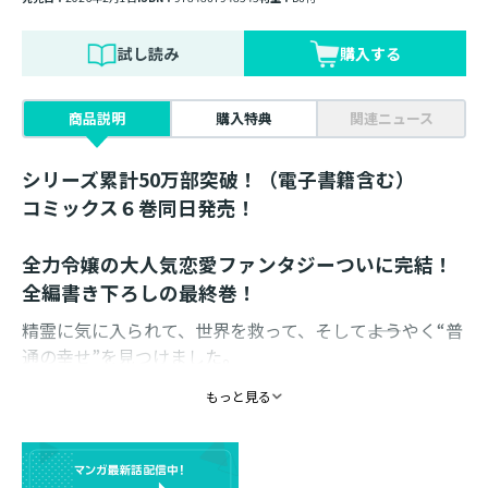
試し読み
購入する
商品説明
購入特典
関連ニュース
シリーズ累計50万部突破！（電子書籍含む）
コミックス６巻同日発売！
全力令嬢の大人気恋愛ファンタジーついに完結！
全編書き下ろしの最終巻！
精霊に気に入られて、世界を救って、そして――ようやく“普
通の幸せ”を見つけました。
今日もパン屋さんでお気に入りを選んで、ちょっとした
もっと見る
騒動に巻き込まれて……そんな毎日が、なんだか楽し
い。
カミルと結ばれてから、もう三百年。
人より長く生きてると、たくさんの出会いと別れがあっ