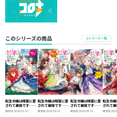
たわ。
両親を見送り、子どもたちを育て、そして今は精霊たち
と静かに暮らしている。
すべてが愛しくて、私の宝物。もう悔いもないわ。
と思っていたら……あの賢王が目の前に現れて！？
全力令嬢ディアドラの物語、ついに完結！
このシリーズの商品
シリーズ一覧
彼女が辿り着いたのは、世界でいちばん”最強”な日常。
・風間レイ
猫好き兼業作家。
デビュー作を六年かけて完結出来、感無量です。
ほっとしたような寂しいような。
完結まで読んでくださり、ありがとうございました。
・藤小豆
転生令嬢は精霊に愛
転生令嬢は精霊に愛
転生令嬢は精霊に愛
転生令嬢
されて最強です……
されて最強です……
されて最強です……
されて最
13巻もの間、ディアやカミル達の世界を描かせていただ
だけど普通に恋した
だけど普通に恋した
だけど普通に恋した
だけど普
発売日:
2020.03.10
発売日:
2020.06.10
発売日:
2020.09.19
発売日:
2020
いたこと、とても幸せでした。
い！
い！2
い！３
い！４