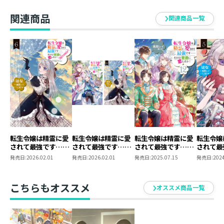
強くて可愛くて、いっぱいの愛を抱えた彼女達のこれか
らが、素晴らしいものでありますように！
関連商品
関連商品一覧
転生令嬢は精霊に愛
転生令嬢は精霊に愛
転生令嬢は精霊に愛
転生令嬢
されて最強です……
されて最強です……
されて最強です……
されて最
だけど普通に恋した
だけど普通に恋した
だけど普通に恋した
だけど普
発売日:
2026.02.01
発売日:
2026.02.01
発売日:
2025.07.15
発売日:
2024
い！＠COMIC 第6巻
い！ 原作小説第13
い！12
い！＠CO
巻＋コミックス第6
巻 2冊同時購入セ
こちらもオススメ
オススメ商品一覧
ット【特典SS付き】