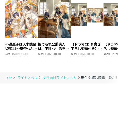
不遇皇子は天才錬金
捨てられ公爵夫人
【ドラマCD ＆書き
【ドラマ
術師11～皇帝なんて
は、平穏な生活をお
下ろし短編付き】捨
ろし短編
柄じゃないので弟妹
望みのようです5
てられ公爵夫人は、
られ公爵
発売日:
2026.10.10
発売日:
2026.10.10
発売日:
2026.10.10
発売日:
2026
を可愛がりたい～
平穏な生活をお望み
穏な生活
のようです5【著：
ようです
カレヤタミエ 直筆
サイン本】
TOP
ライトノベル
女性向けライトノベル
転生令嬢は精霊に愛され