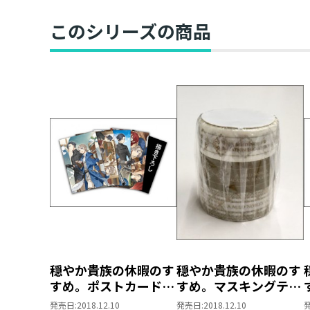
このシリーズの商品
穏やか貴族の休暇のす
穏やか貴族の休暇のす
すめ。ポストカードセ
すめ。マスキングテー
ット
プセット
発売日:
2018.12.10
発売日:
2018.12.10