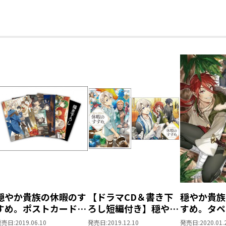
※全書籍に付属する特典付き。
穏やか貴族の休暇のすすめ。＠COMIC
セット内容 ： 1．コミックス1～1
トア限定特典
2．アクリルコース
書籍体裁 ： 単行本・ソフトカ
発行元 ： TOブックス
著 ： 岬
漫画 ： 百地
キャラクター原案 ： さんど
＜アクリルコースター仕様＞
仕様 ： 5枚1セット
素材 ： アクリル
穏やか貴族の休暇のす
【ドラマCD＆書き下
穏やか貴族
サイズ ： 90mm×90mm×2
すめ。ポストカードセ
ろし短編付き】穏やか
すめ。タペ
イラスト ： 百地
ット2
貴族の休暇のすすめ。
発売日:
2019.06.10
発売日:
2019.12.10
発売日:
2020.01.