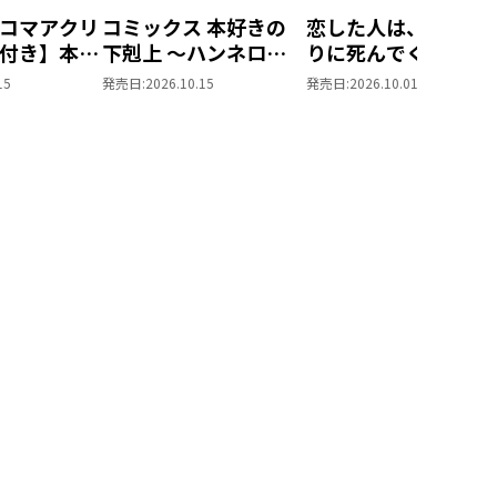
コマアクリ
コミックス 本好きの
恋した人は、妹の代
付き】本好
下剋上 ～ハンネロー
りに死んでくれと言
 ～ハンネ
レの貴族院五年生～
た。＠COMIC ポス
15
発売日:
2026.10.15
発売日:
2026.10.01
族院五年生
「恋してみたいお姫
トカードセット1
てみたいお
様」 ジオラマコマア
（コミック
クリルスタンド（1巻
4話）