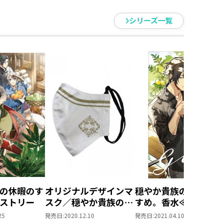
シリーズ一覧
 アクリルコースター
4巻＋TOブックスオンラインス
ター
バー
の休暇のす
オリジナルデザインマ
穏やか貴族の休暇の
mm
ストリー
スク／穏やか貴族の休
すめ。香水≪ジルモ
暇のすすめ。
ル≫
25
発売日:
2020.12.10
発売日:
2021.04.10