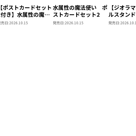
【ポストカードセット
水属性の魔法使い ポ
【ジオラマ
2付き】水属性の魔法
ストカードセット2
ルスタンド
使い 第三部 東方諸
きの下剋上
発売日:
2026.10.15
発売日:
2026.10.15
発売日:
2026.10.
国編8
ローレの貴
～ 「恋し
姫様 2」
ス）