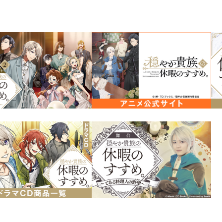
2026年1月7日からテレ東・ＢＳテ
メ放送開始！
テレ東 １月7日から毎週水曜 深夜2
ＢＳテレ東 １月8日から毎週木曜 深
AT-X 毎週木曜 21時30分～
（リピート放送：毎週月曜 9時30分
※放送日時は予告なく変更となる
単品購入価格￥13,156（税込）
￥12,056（税込）！
こちらの商品は「穏やか貴族の休暇のすす
クリルコースターのセットです。
単品でご購入いただいても内容は変わり
＜セット内容＞
【コミックス】
穏やか貴族の休暇のすすめ。＠COMIC 