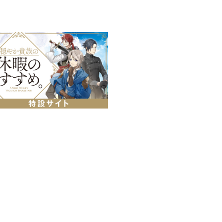
レ東・AT-XほかにてTVアニ
4時00分～
夜24時30分～
～／毎週水曜 15時30分～）
場合がございます。
⇒ セット特別価格
め。」のコミックス1～14巻、ア
ません。
第1巻～第14巻