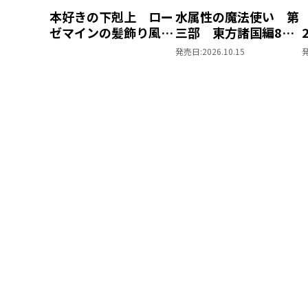
本好きの下剋上 ロー
水属性の魔法使い 第
ゼマインの髪飾り風ブ
三部 東方諸国編8
ローチ
同時発売まとめ買いセ
発売日:
2026.10.15
ット