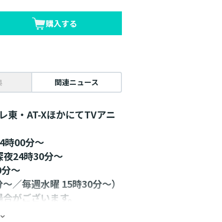
購入する
典
関連ニュース
レ東・AT-XほかにてTVアニ
4時00分～
夜24時30分～
0分～
～／毎週水曜 15時30分～）
場合がございます。